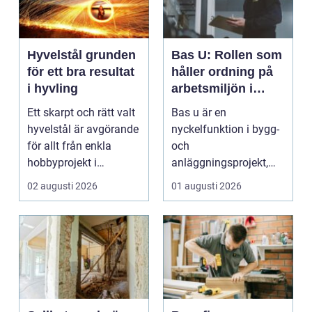
Hyvelstål grunden
Bas U: Rollen som
för ett bra resultat
håller ordning på
i hyvling
arbetsmiljön i
byggprojekt
Ett skarpt och rätt valt
Bas u är en
hyvelstål är avgörande
nyckelfunktion i bygg-
för allt från enkla
och
hobbyprojekt i
anläggningsprojekt,
verkstaden till k...
med ansvar för att
02 augusti 2026
01 augusti 2026
arbetsm...