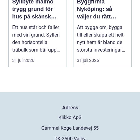
Syllbyte malmö
Byggfirma
trygg grund för
Nyköping: så
hus på skånsk
väljer du rätt
mark
partner för ditt
Ett hus står och faller
Att bygga om, bygga
projekt
med sin grund. Syllen
till eller skapa ett helt
den horisontella
nytt hem är bland de
träbalk som bär upp
största investeringar
väggarna mot pla...
m...
31 juli 2026
31 juli 2026
Adress