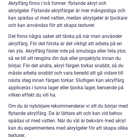
Akrylfärg finns i två former: flytande akryl och
akrylgeler. Flytande akrylfärger är mer mångsidiga och
kan spädas ut med vatten, medan akrylgeler är tjockare
och kan användas för att skapa texturer.
Det finns några saker att tänka på när man använder
akrylfärg. För det första är det viktigt att arbeta på en
ren yta. Akrylfärg fäster inte på smutsiga eller feta ytor,
så se till att rengöra din duk eller projektyta innan du
börjar. För det andra, akryl färgen torkar snabbt, så du
måste arbeta snabbt och vara beredd att gå vidare till
nästa steg innan färgen torkar. Slutligen kan akrylfärg
appliceras i tunna lager eller tjocka lager, beroende på
vilken effekt du vill ha.
Om du är nybörjare rekommenderar vi att du börjar med
flytande akrylfärg. De är lättare att och kan vid behov
spädas ut med vatten. När du väl är bekväm med akryl
kan du experimentera med akrylgeler för att skapa olika
texturer.