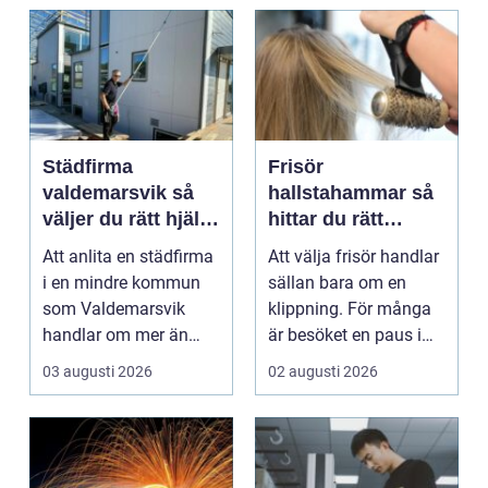
Städfirma
Frisör
valdemarsvik så
hallstahammar så
väljer du rätt hjälp
hittar du rätt
för hem och
salong för stil,
Att anlita en städfirma
Att välja frisör handlar
företag
kvalitet och känsla
i en mindre kommun
sällan bara om en
som Valdemarsvik
klippning. För många
handlar om mer än
är besöket en paus i
bara rena golv och
vardagen, ett s...
03 augusti 2026
02 augusti 2026
dam...