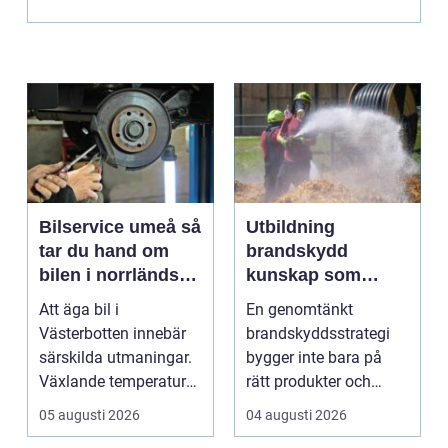
Bilservice umeå så
Utbildning
tar du hand om
brandskydd
bilen i norrländskt
kunskap som
klimat
räddar liv och
Att äga bil i
En genomtänkt
skyddar
Västerbotten innebär
brandskyddsstrategi
verksamheter
särskilda utmaningar.
bygger inte bara på
Växlande temperaturer,
rätt produkter och
vägsalt, grus, snösl...
installationer. Den
05 augusti 2026
04 augusti 2026
bygger ...