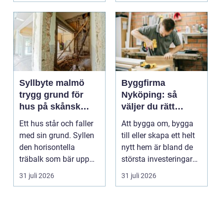
Syllbyte malmö
Byggfirma
trygg grund för
Nyköping: så
hus på skånsk
väljer du rätt
mark
partner för ditt
Ett hus står och faller
Att bygga om, bygga
projekt
med sin grund. Syllen
till eller skapa ett helt
den horisontella
nytt hem är bland de
träbalk som bär upp
största investeringar
väggarna mot pla...
m...
31 juli 2026
31 juli 2026