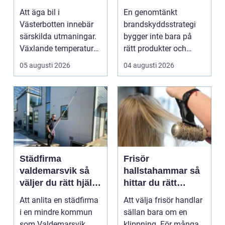
klimat
räddar liv och
Att äga bil i
En genomtänkt
skyddar
Västerbotten innebär
brandskyddsstrategi
verksamheter
särskilda utmaningar.
bygger inte bara på
Växlande temperaturer,
rätt produkter och
vägsalt, grus, snösl...
installationer. Den
05 augusti 2026
04 augusti 2026
bygger ...
Städfirma
Frisör
valdemarsvik så
hallstahammar så
väljer du rätt hjälp
hittar du rätt
för hem och
salong för stil,
Att anlita en städfirma
Att välja frisör handlar
företag
kvalitet och känsla
i en mindre kommun
sällan bara om en
som Valdemarsvik
klippning. För många