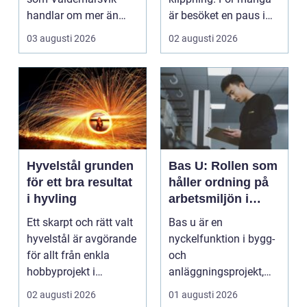
handlar om mer än
är besöket en paus i
bara rena golv och
vardagen, ett s...
03 augusti 2026
02 augusti 2026
dam...
Hyvelstål grunden
Bas U: Rollen som
för ett bra resultat
håller ordning på
i hyvling
arbetsmiljön i
byggprojekt
Ett skarpt och rätt valt
Bas u är en
hyvelstål är avgörande
nyckelfunktion i bygg-
för allt från enkla
och
hobbyprojekt i
anläggningsprojekt,
verkstaden till k...
med ansvar för att
02 augusti 2026
01 augusti 2026
arbetsm...