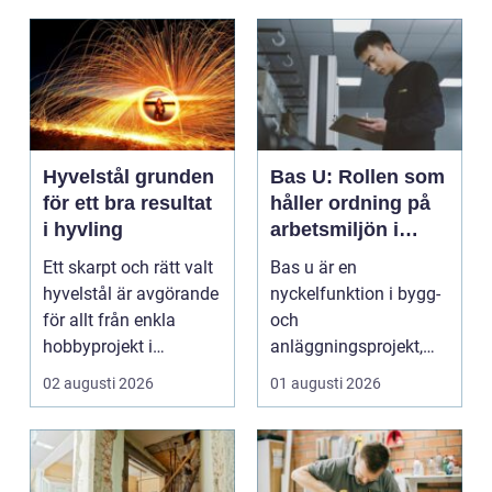
Hyvelstål grunden
Bas U: Rollen som
för ett bra resultat
håller ordning på
i hyvling
arbetsmiljön i
byggprojekt
Ett skarpt och rätt valt
Bas u är en
hyvelstål är avgörande
nyckelfunktion i bygg-
för allt från enkla
och
hobbyprojekt i
anläggningsprojekt,
verkstaden till k...
med ansvar för att
02 augusti 2026
01 augusti 2026
arbetsm...