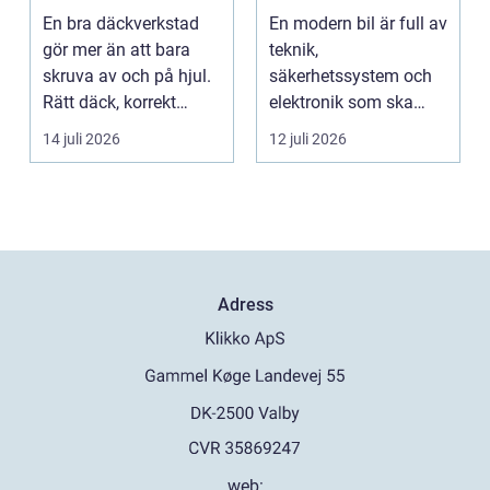
mil året runt
service för din bil
En bra däckverkstad
En modern bil är full av
gör mer än att bara
teknik,
skruva av och på hjul.
säkerhetssystem och
Rätt däck, korrekt
elektronik som ska
montering och rege...
fungera tillsammans
14 juli 2026
12 juli 2026
varje da...
Adress
web: