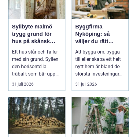
Syllbyte malmö
Byggfirma
trygg grund för
Nyköping: så
hus på skånsk
väljer du rätt
mark
partner för ditt
Ett hus står och faller
Att bygga om, bygga
projekt
med sin grund. Syllen
till eller skapa ett helt
den horisontella
nytt hem är bland de
träbalk som bär upp
största investeringar
väggarna mot pla...
m...
31 juli 2026
31 juli 2026