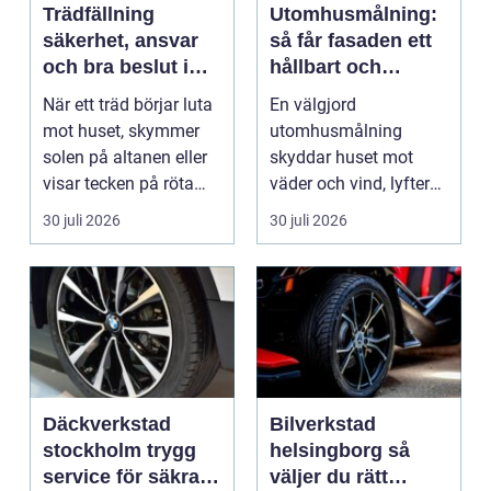
Trädfällning
Utomhusmålning:
säkerhet, ansvar
så får fasaden ett
och bra beslut i
hållbart och
trädgården
vackert resultat
När ett träd börjar luta
En välgjord
mot huset, skymmer
utomhusmålning
solen på altanen eller
skyddar huset mot
visar tecken på röta
väder och vind, lyfter
uppstår ofta...
helhetsintrycket...
30 juli 2026
30 juli 2026
Däckverkstad
Bilverkstad
stockholm trygg
helsingborg så
service för säkra
väljer du rätt