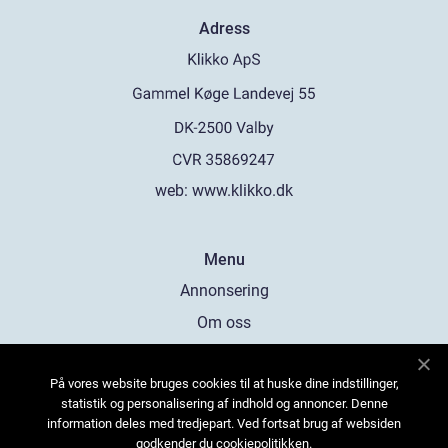
Adress
web:
www.klikko.dk
Menu
Annonsering
Om oss
Cookies
På vores website bruges cookies til at huske dine indstillinger,
Kontakta oss
statistik og personalisering af indhold og annoncer. Denne
Sitemap
information deles med tredjepart. Ved fortsat brug af websiden
godkender du cookiepolitikken.