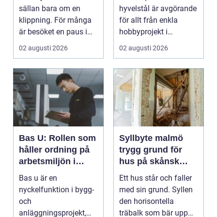
kvalitet och känsla
sällan bara om en
hyvelstål är avgörande
klippning. För många
för allt från enkla
är besöket en paus i
hobbyprojekt i
vardagen, ett s...
verkstaden till k...
02 augusti 2026
02 augusti 2026
Bas U: Rollen som
Syllbyte malmö
håller ordning på
trygg grund för
arbetsmiljön i
hus på skånsk
byggprojekt
mark
Bas u är en
Ett hus står och faller
nyckelfunktion i bygg-
med sin grund. Syllen
och
den horisontella
anläggningsprojekt,
träbalk som bär upp