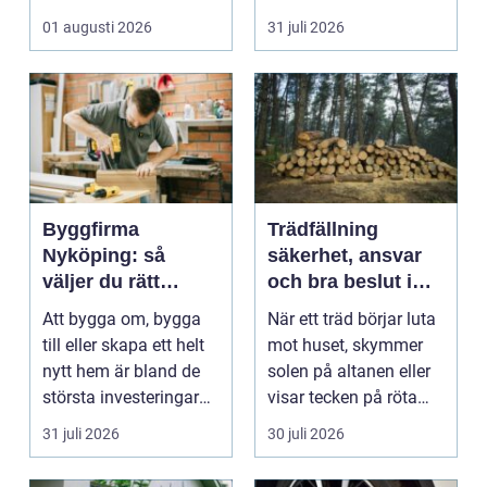
med ansvar för att
väggarna mot pla...
01 augusti 2026
31 juli 2026
arbetsm...
Byggfirma
Trädfällning
Nyköping: så
säkerhet, ansvar
väljer du rätt
och bra beslut i
partner för ditt
trädgården
Att bygga om, bygga
När ett träd börjar luta
projekt
till eller skapa ett helt
mot huset, skymmer
nytt hem är bland de
solen på altanen eller
största investeringar
visar tecken på röta
m...
uppstår ofta...
31 juli 2026
30 juli 2026