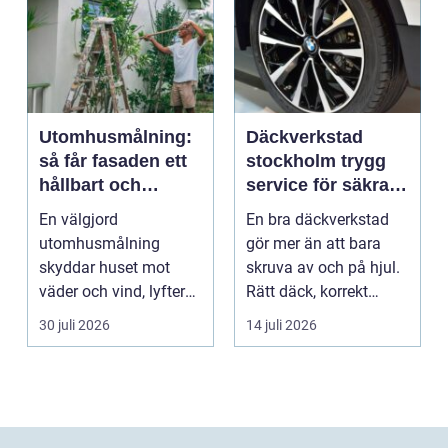
Utomhusmålning:
Däckverkstad
så får fasaden ett
stockholm trygg
hållbart och
service för säkra
vackert resultat
mil året runt
En välgjord
En bra däckverkstad
utomhusmålning
gör mer än att bara
skyddar huset mot
skruva av och på hjul.
väder och vind, lyfter
Rätt däck, korrekt
helhetsintrycket...
montering och rege...
30 juli 2026
14 juli 2026