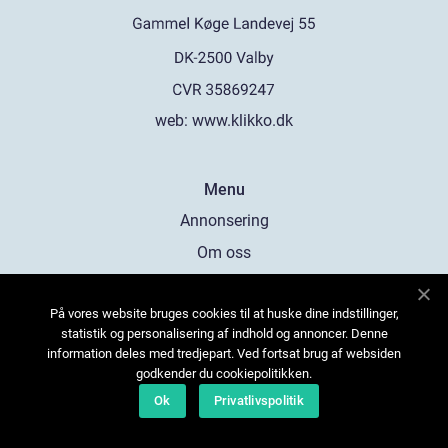
web:
www.klikko.dk
Menu
Annonsering
Om oss
Cookies
På vores website bruges cookies til at huske dine indstillinger,
Kontakta oss
statistik og personalisering af indhold og annoncer. Denne
Sitemap
information deles med tredjepart. Ved fortsat brug af websiden
godkender du cookiepolitikken.
Ok
Privatlivspolitik