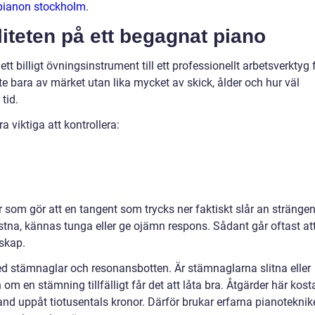
pianon stockholm
.
iteten på ett begagnat piano
tt billigt övningsinstrument till ett professionellt arbetsverktyg 
nte bara av märket utan lika mycket av skick, ålder och hur väl
tid.
ra viktiga att kontrollera:
r som gör att en tangent som trycks ner faktiskt slår an strängen
stna, kännas tunga eller ge ojämn respons. Sådant går oftast at
skap.
d stämnaglar och resonansbotten. Är stämnaglarna slitna eller
 om en stämning tillfälligt får det att låta bra. Åtgärder här kost
nd uppåt tiotusentals kronor. Därför brukar erfarna pianoteknik