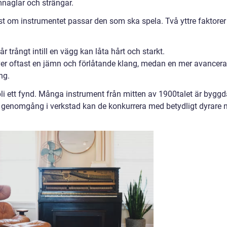
mnaglar och strängar.
ist om instrumentet passar den som ska spela. Två yttre faktorer
 trångt intill en vägg kan låta hårt och starkt.
ver oftast en jämn och förlåtande klang, medan en mer avancer
ng.
bli ett fynd. Många instrument från mitten av 1900talet är byggd
y genomgång i verkstad kan de konkurrera med betydligt dyrare 