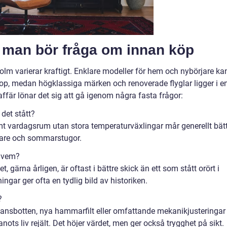
d man bör fråga om innan köp
olm varierar kraftigt. Enklare modeller för hem och nybörjare ka
top, medan högklassiga märken och renoverade flyglar ligger i e
affär lönar det sig att gå igenom några fasta frågor:
det stått?
ärmt vardagsrum utan stora temperaturväxlingar mår generellt bät
llare och sommarstugor.
v vem?
 gärna årligen, är oftast i bättre skick än ett som stått orört i
ar ger ofta en tydlig bild av historiken.
?
ansbotten, nya hammarfilt eller omfattande mekanikjusteringar
ots liv rejält. Det höjer värdet, men ger också trygghet på sikt.