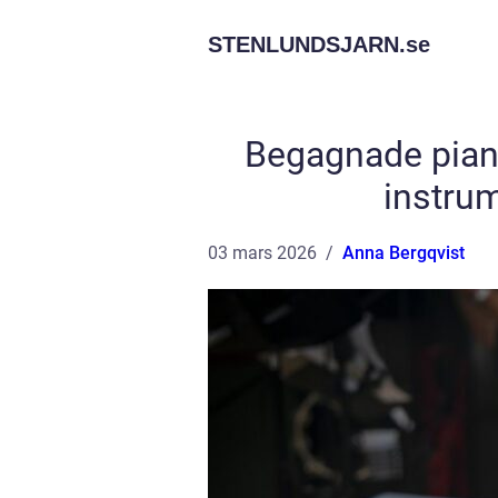
STENLUNDSJARN.
se
Begagnade piano
instru
03 mars 2026
Anna Bergqvist