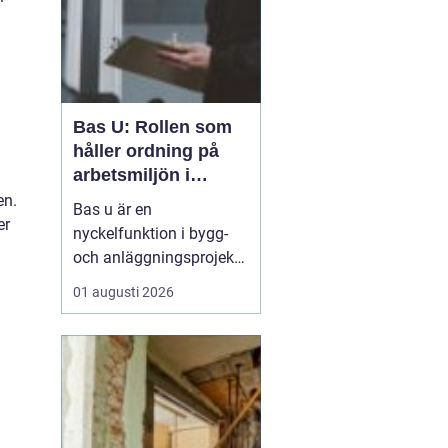
Bas U: Rollen som
håller ordning på
arbetsmiljön i
byggprojekt
en.
Bas u är en
er
nyckelfunktion i bygg-
och anläggningsprojekt,
med ansvar för att
01 augusti 2026
arbetsmiljöarbetet
fungerar i det praktiska
utförandet. Genom att
samordna entreprenörer,
hålla arbetsmiljöplanen
levande och s&aum...