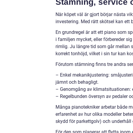
Stämning, service 
När köpet väl är gjort börjar nästa vi
investering. Med rätt skötsel kan ett
En grundregel är att ett piano som s
i familjen mycket, eller förbereder si
rimlig. Ju längre tid som går mellan s
korrekt tonhöjd, vilket i sin tur kan ko
Förutom stämning finns tre andra ser
– Enkel mekanikjustering: småjuster
jämnt och behagligt.
– Genomgång av klimatsituationen: ett 
– Regelbunden översyn av pedaler oc
Många pianotekniker arbetar både med
erfarenhet av hur olika modeller beter
skydd för parkettgolv) och underhåll 
För den som planerar att flytta inom e