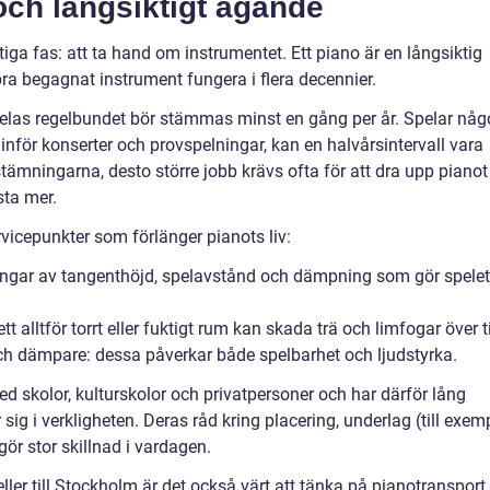
och långsiktigt ägande
ktiga fas: att ta hand om instrumentet. Ett piano är en långsiktig
 bra begagnat instrument fungera i flera decennier.
pelas regelbundet bör stämmas minst en gång per år. Spelar nå
g inför konserter och provspelningar, kan en halvårsintervall vara
tämningarna, desto större jobb krävs ofta för att dra upp pianot t
sta mer.
vicepunkter som förlänger pianots liv:
ingar av tangenthöjd, spelavstånd och dämpning som gör spelet
alltför torrt eller fuktigt rum kan skada trä och limfogar över t
h dämpare: dessa påverkar både spelbarhet och ljudstyrka.
 skolor, kulturskolor och privatpersoner och har därför lång
 sig i verkligheten. Deras råd kring placering, underlag (till exem
gör stor skillnad i vardagen.
ller till Stockholm är det också värt att tänka på pianotransport 