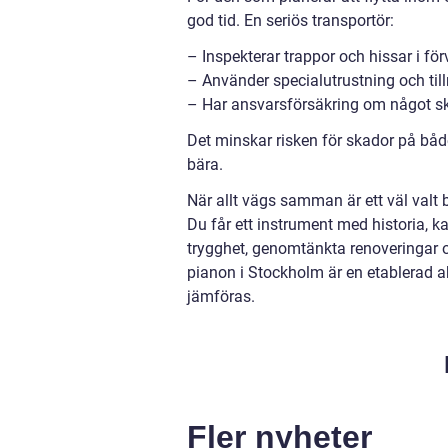
god tid. En seriös transportör:
– Inspekterar trappor och hissar i fö
– Använder specialutrustning och til
– Har ansvarsförsäkring om något sk
Det minskar risken för skador på båd
bära.
När allt vägs samman är ett väl valt
Du får ett instrument med historia, k
trygghet, genomtänkta renoveringar 
pianon i Stockholm är en etablerad ak
jämföras.
Fler nyheter