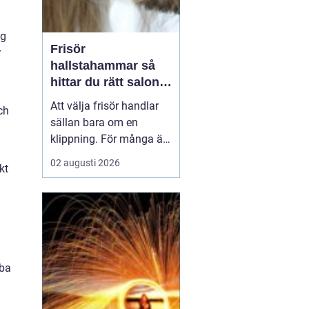
ng
Frisör
r
hallstahammar så
hittar du rätt salong
för stil, kvalitet och
Att välja frisör handlar
ch
känsla
sällan bara om en
klippning. För många är
besöket en paus i
02 augusti 2026
kt
vardagen, ett sätt att
stärka självkänslan och
ibland ett viktigt
förberedande steg inför
ett stort ögonblick i livet.
I en mindre ort som
bba
Hallstahammar blir valet
a...