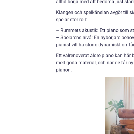
alltid börja med att bedöma just stä
Klangen och spelkänslan avgör till s
spelar stor roll:
– Rummets akustik: Ett piano som står
– Spelarens nivå: En nybörjare behö
pianist vill ha större dynamiskt omfå
Ett välrenoverat äldre piano kan här 
med goda material, och när de får n
pianon.