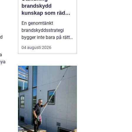
brandskydd
kunskap som räddar
liv och skyddar
En genomtänkt
verksamheter
brandskyddsstrategi
ad
bygger inte bara på rätt
produkter och
04 augusti 2026
installationer. Den
a
bygger framför allt på
nya
människor som vet vad
de gör. När ansvariga i
bygg- och
fastighetsbranschen får
rätt kunskap om
brandskydd minskar
risken för fel som ...