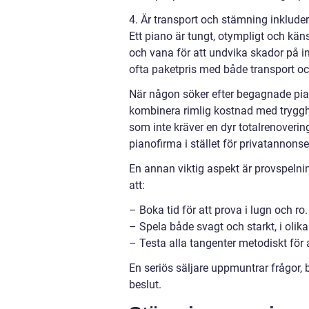
4. Är transport och stämning inkludera
Ett piano är tungt, otympligt och kän
och vana för att undvika skador på i
ofta paketpris med både transport oc
När någon söker efter begagnade pian
kombinera rimlig kostnad med trygghe
som inte kräver en dyr totalrenoverin
pianofirma i stället för privatannonse
En annan viktig aspekt är provspelning
att:
– Boka tid för att prova i lugn och ro.
– Spela både svagt och starkt, i olika
– Testa alla tangenter metodiskt för
En seriös säljare uppmuntrar frågor,
beslut.