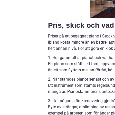
Pris, skick och va
Priset på ett begagnat piano i Stockh
ibland kosta mindre än en bättre lap
helt annan nivå. För att göra en klok 
1. Hur gammalt är pianot och var har 
Ett piano som stått i ett torrt, uppv
än ett som flyttats mellan förråd, kä
2. När stämdes pianot senast och a
Ett instrument som stämts regelbundet,
många år. Pianostämmarens anteckning
3. Har någon större renovering gjorts
Byte av strängar, omlimning av reson
exempel på arbeten som förlänger pian