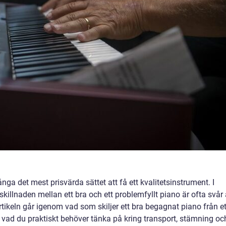
ga det mest prisvärda sättet att få ett kvalitetsinstrument. I
killnaden mellan ett bra och ett problemfyllt piano är ofta svår 
rtikeln går igenom vad som skiljer ett bra begagnat piano från et
ch vad du praktiskt behöver tänka på kring transport, stämning oc