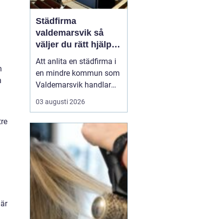
Städfirma
valdemarsvik så
väljer du rätt hjälp
för hem och företag
Att anlita en städfirma i
n
en mindre kommun som
n
Valdemarsvik handlar
om mer än bara rena
03 augusti 2026
golv och dammfria
hyllor. För många
tre
familjer och företag är
städningen en pusselbit
som avgör hur vardagen
fungerar. En bra
städpartner frigör tid,
skapar ro i hu...
 är