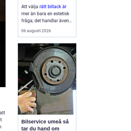
ytbehandling
Att välja
rätt billack är
mer än bara en estetisk
fråga; det handlar även
om funktion och
06 augusti 2026
hållbarhet. Bilens lack är
del av dess identitet,
skyddar karos...
att
t
Bilservice umeå så
h
tar du hand om