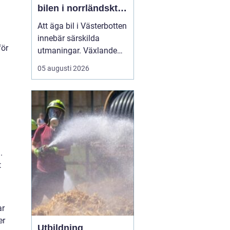
bilen i norrländskt
klimat
Att äga bil i Västerbotten
innebär särskilda
för
utmaningar. Växlande
temperaturer, vägsalt,
05 augusti 2026
grus, snöslask och långa
avstånd sliter hårt på
både lack, underrede och
teknik. Många bilägare
söker därför
efter...
.
t
ar
er
Utbildning