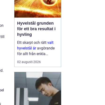
Hyvelstål grunden
gon
för ett bra resultat i
hyvling
ill
Ett skarpt och rätt
valt
hyvelstål är
avgörande
för allt från enkla
hobbyprojekt i
02 augusti 2026
verkstaden till
id.
kontinuerlig produktion i
sågverk och hyvlerier.
Ytan på virket,
maskinens effektivitet
pel
och s...
i