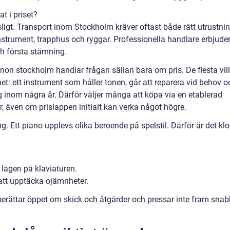
t i priset?
sligt. Transport inom Stockholm kräver oftast både rätt utrustni
nstrument, trapphus och ryggar. Professionella handlare erbjude
h första stämning.
on stockholm handlar frågan sällan bara om pris. De flesta vill
t: ett instrument som håller tonen, går att reparera vid behov o
g inom några år. Därför väljer många att köpa via en etablerad
r, även om prislappen initialt kan verka något högre.
. Ett piano upplevs olika beroende på spelstil. Därför är det klo
 lägen på klaviaturen.
 att upptäcka ojämnheter.
 berättar öppet om skick och åtgärder och pressar inte fram sna