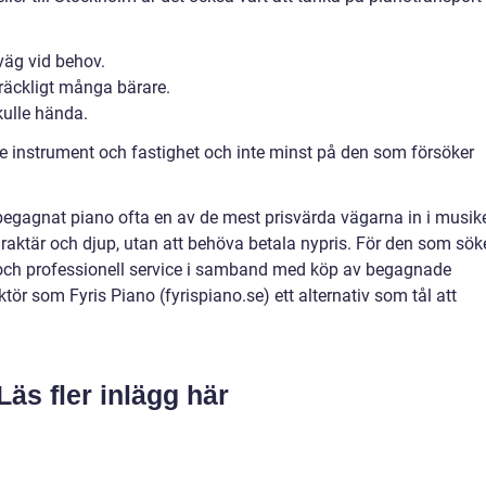
rväg vid behov.
lräckligt många bärare.
ulle hända.
e instrument och fastighet och inte minst på den som försöker
 begagnat piano ofta en av de mest prisvärda vägarna in i musik
araktär och djup, utan att behöva betala nypris. För den som sök
och professionell service i samband med köp av begagnade
tör som Fyris Piano (fyrispiano.se) ett alternativ som tål att
Läs fler inlägg här