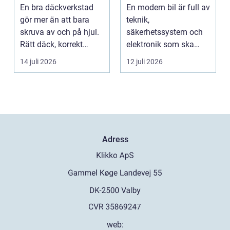
mil året runt
service för din bil
En bra däckverkstad
En modern bil är full av
gör mer än att bara
teknik,
skruva av och på hjul.
säkerhetssystem och
Rätt däck, korrekt
elektronik som ska
montering och rege...
fungera tillsammans
14 juli 2026
12 juli 2026
varje da...
Adress
web: