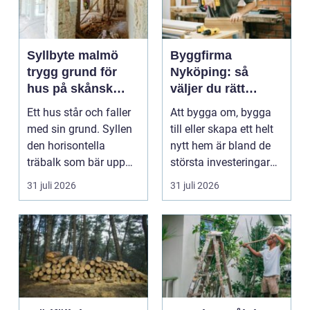
Syllbyte malmö
Byggfirma
trygg grund för
Nyköping: så
hus på skånsk
väljer du rätt
mark
partner för ditt
Ett hus står och faller
Att bygga om, bygga
projekt
med sin grund. Syllen
till eller skapa ett helt
den horisontella
nytt hem är bland de
träbalk som bär upp
största investeringar
väggarna mot pla...
m...
31 juli 2026
31 juli 2026