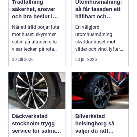
Trädfällning
Utomhusmålning:
säkerhet, ansvar
så får fasaden ett
och bra beslut i
hållbart och
trädgården
vackert resultat
När ett träd börjar luta
En välgjord
mot huset, skymmer
utomhusmålning
solen på altanen eller
skyddar huset mot
visar tecken på röta
väder och vind, lyfter
uppstår ofta...
helhetsintrycket...
30 juli 2026
30 juli 2026
Däckverkstad
Bilverkstad
stockholm trygg
helsingborg så
service för säkra
väljer du rätt