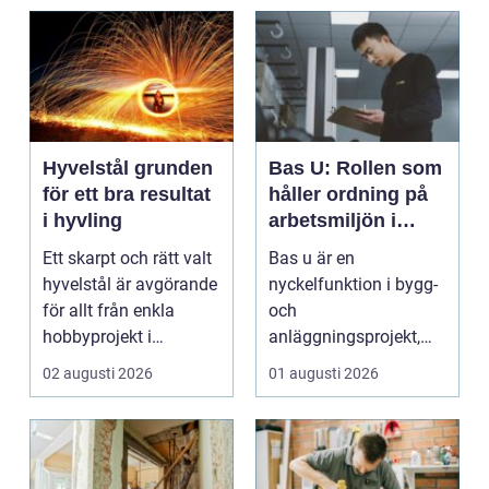
Hyvelstål grunden
Bas U: Rollen som
för ett bra resultat
håller ordning på
i hyvling
arbetsmiljön i
byggprojekt
Ett skarpt och rätt valt
Bas u är en
hyvelstål är avgörande
nyckelfunktion i bygg-
för allt från enkla
och
hobbyprojekt i
anläggningsprojekt,
verkstaden till k...
med ansvar för att
02 augusti 2026
01 augusti 2026
arbetsm...