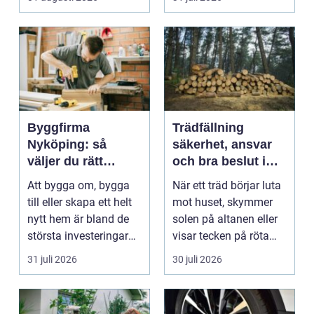
arbetsm...
Byggfirma
Trädfällning
Nyköping: så
säkerhet, ansvar
väljer du rätt
och bra beslut i
partner för ditt
trädgården
Att bygga om, bygga
När ett träd börjar luta
projekt
till eller skapa ett helt
mot huset, skymmer
nytt hem är bland de
solen på altanen eller
största investeringar
visar tecken på röta
m...
uppstår ofta...
31 juli 2026
30 juli 2026