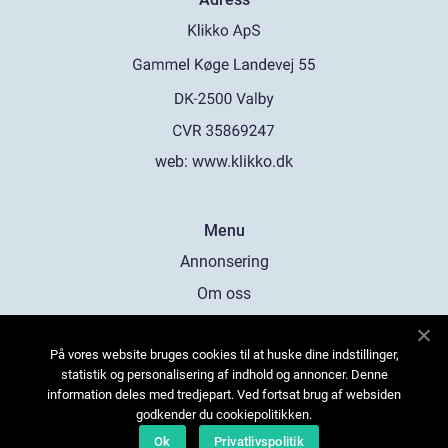
web:
www.klikko.dk
Menu
Annonsering
Om oss
Cookies
På vores website bruges cookies til at huske dine indstillinger,
Kontakta oss
statistik og personalisering af indhold og annoncer. Denne
Sitemap
information deles med tredjepart. Ved fortsat brug af websiden
godkender du cookiepolitikken.
Ok
Privatlivspolitik