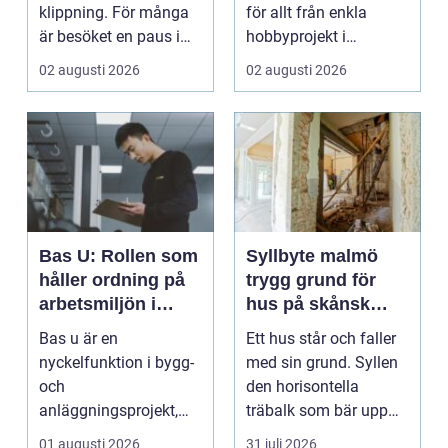
klippning. För många
för allt från enkla
är besöket en paus i
hobbyprojekt i
vardagen, ett s...
verkstaden till k...
02 augusti 2026
02 augusti 2026
Bas U: Rollen som
Syllbyte malmö
håller ordning på
trygg grund för
arbetsmiljön i
hus på skånsk
byggprojekt
mark
Bas u är en
Ett hus står och faller
nyckelfunktion i bygg-
med sin grund. Syllen
och
den horisontella
anläggningsprojekt,
träbalk som bär upp
med ansvar för att
väggarna mot pla...
01 augusti 2026
31 juli 2026