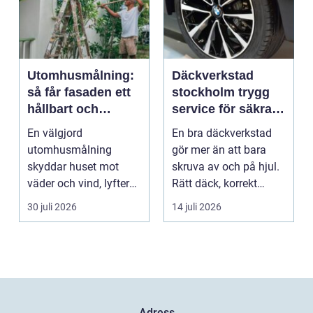
Utomhusmålning:
Däckverkstad
så får fasaden ett
stockholm trygg
hållbart och
service för säkra
vackert resultat
mil året runt
En välgjord
En bra däckverkstad
utomhusmålning
gör mer än att bara
skyddar huset mot
skruva av och på hjul.
väder och vind, lyfter
Rätt däck, korrekt
helhetsintrycket...
montering och rege...
30 juli 2026
14 juli 2026
Adress