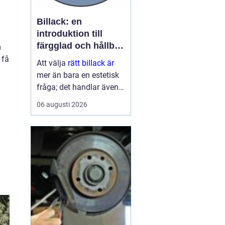
Billack: en
introduktion till
färgglad och hållbar
m
ytbehandling
 få
Att välja
rätt billack är
mer än bara en estetisk
fråga; det handlar även
om funktion och
06 augusti 2026
hållbarhet. Bilens lack är
del av dess identitet,
skyddar karos...