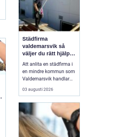
risken för fel som ...
Städfirma
valdemarsvik så
väljer du rätt hjälp
för hem och företag
Att anlita en städfirma i
en mindre kommun som
Valdemarsvik handlar
om mer än bara rena
03 augusti 2026
golv och dammfria
hyllor. För många
familjer och företag är
a
städningen en pusselbit
som avgör hur vardagen
fungerar. En bra