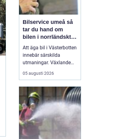
Bilservice umeå så
tar du hand om
bilen i norrländskt
klimat
Att äga bil i Västerbotten
innebär särskilda
utmaningar. Växlande
temperaturer, vägsalt,
05 augusti 2026
grus, snöslask och långa
avstånd sliter hårt på
både lack, underrede och
teknik. Många bilägare
söker därför
efter...