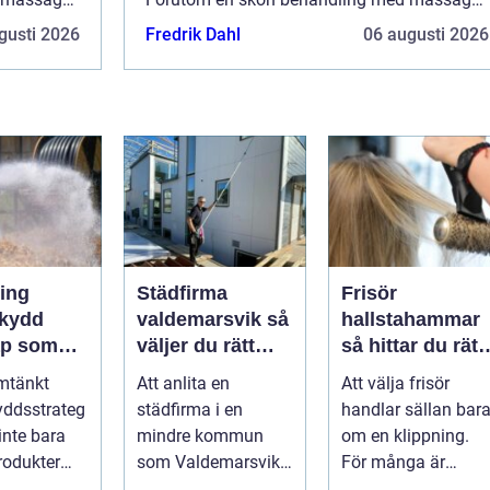
tidigt
kan du även njuta av god mat samtidigt
gusti 2026
Fredrik Dahl
06 augusti 2026
som...
ning
Städfirma
Frisör
kydd
valdemarsvik så
hallstahammar
ap som
väljer du rätt
så hittar du rätt
liv och
hjälp för hem
salong för stil,
mtänkt
Att anlita en
Att välja frisör
r
och företag
kvalitet och
yddsstrateg
städfirma i en
handlar sällan bar
mheter
känsla
inte bara
mindre kommun
om en klippning.
rodukter
som Valdemarsvik
För många är
llationer.
handlar om mer än
besöket en paus i