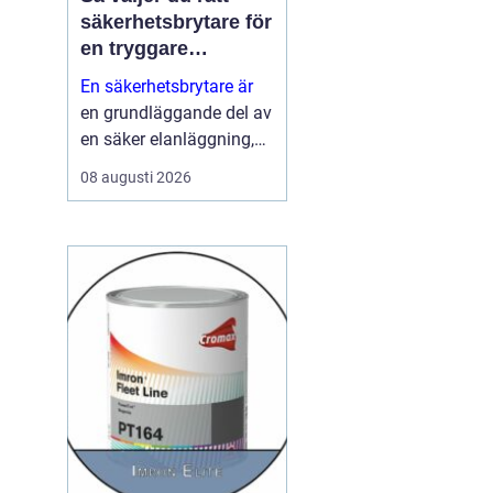
säkerhetsbrytare för
en tryggare
elanläggning
En säkerhetsbrytare är
en grundläggande del av
en säker elanläggning,
både i industrin och i
08 augusti 2026
fastigheter. Den ser till
att strömmen kan brytas
snabbt, tydligt och ...