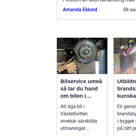
kan du även njuta av god mat sam
Amanda Eklund
08 au
som...
Bilservice umeå
Utbild
så tar du hand
brands
om bilen i
kunsk
norrländskt
räddar 
Att äga bil i
En geno
klimat
skydda
Västerbotten
brandsk
verksa
innebär särskilda
i bygger 
utmaningar.
på rätt p
Växlande
och insta