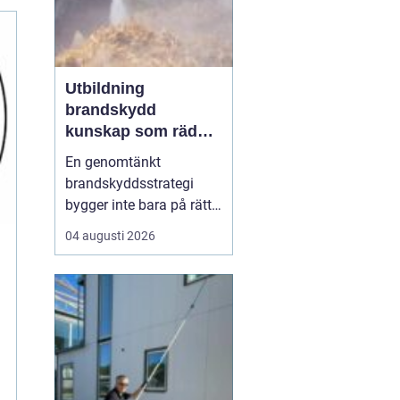
Utbildning
brandskydd
kunskap som räddar
liv och skyddar
En genomtänkt
verksamheter
brandskyddsstrategi
bygger inte bara på rätt
produkter och
04 augusti 2026
installationer. Den
bygger framför allt på
människor som vet vad
de gör. När ansvariga i
bygg- och
fastighetsbranschen får
rätt kunskap om
brandskydd minskar