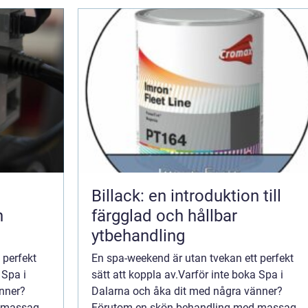
Billack: en introduktion till
n
färgglad och hållbar
ytbehandling
 perfekt
En spa-weekend är utan tvekan ett perfekt
 Spa i
sätt att koppla av.Varför inte boka Spa i
nner?
Dalarna och åka dit med några vänner?
d massage
Förutom en skön behandling med massage