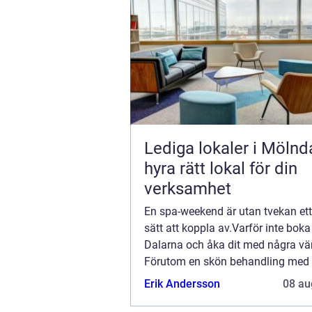
Lediga lokaler i Mölnda
hyra rätt lokal för din
verksamhet
En spa-weekend är utan tvekan ett
sätt att koppla av.Varför inte boka
Dalarna och åka dit med några vä
Förutom en skön behandling me
kan du även njuta av god mat sam
Erik Andersson
08 au
som...