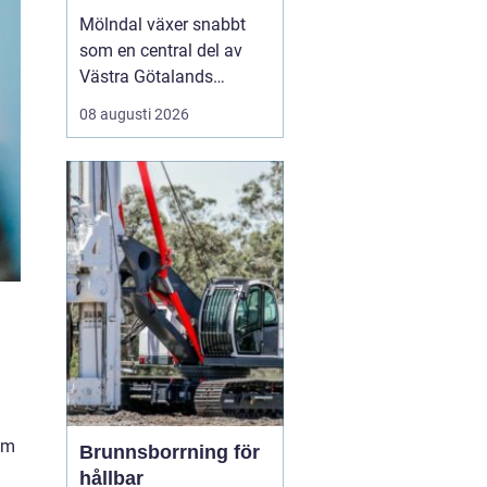
verksamhet
Mölndal växer snabbt
som en central del av
Västra Götalands
expansiva ekonomiska
08 augusti 2026
landskap. För företag
som söker lokaler är
Mölndal en idealisk
plats, med närhet till
Göteborg och utmärkta
k...
om
Brunnsborrning för
hållbar