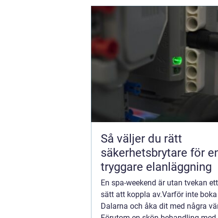
Så väljer du rätt
säkerhetsbrytare för e
tryggare elanläggning
En spa-weekend är utan tvekan ett
sätt att koppla av.Varför inte boka
Dalarna och åka dit med några vä
Förutom en skön behandling me