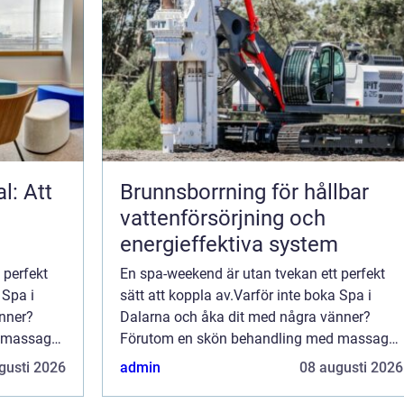
l: Att
Brunnsborrning för hållbar
vattenförsörjning och
energieffektiva system
 perfekt
En spa-weekend är utan tvekan ett perfekt
 Spa i
sätt att koppla av.Varför inte boka Spa i
nner?
Dalarna och åka dit med några vänner?
d massage
Förutom en skön behandling med massage
tidigt
kan du även njuta av god mat samtidigt
gusti 2026
admin
08 augusti 2026
som...