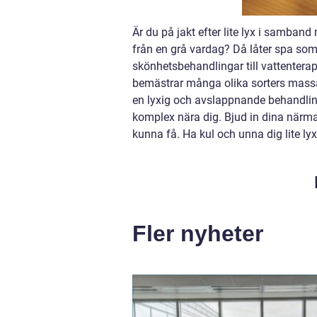
Är du på jakt efter lite lyx i samban
från en grå vardag? Då låter spa som
skönhetsbehandlingar till vattentera
bemästrar många olika sorters massa
en lyxig och avslappnande behandling 
komplex nära dig. Bjud in dina närm
kunna få. Ha kul och unna dig lite lyx
Fler nyheter