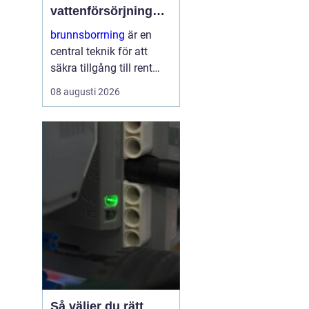
vattenförsörjning
och energieffektiva
brunnsborrning
är en
system
central teknik för att
säkra tillgång till rent
vatten och för att skapa
08 augusti 2026
energieffektiva lösningar
som bergvärme. Genom
att kombinera modern
borrteknik...
Så väljer du rätt