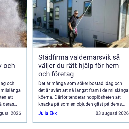
Städfirma valdemarsvik så
v och
väljer du rätt hjälp för hem
och företag
dag och
Det är många som söker bostad idag och
e milslånga
det är svårt att nå längst fram i de milslånga
ten att
köerna. Därför tenderar hopplösheten att
å deras
knacka på som en objuden gäst på deras
inr...
gusti 2026
Julia Ekk
03 augusti 2026