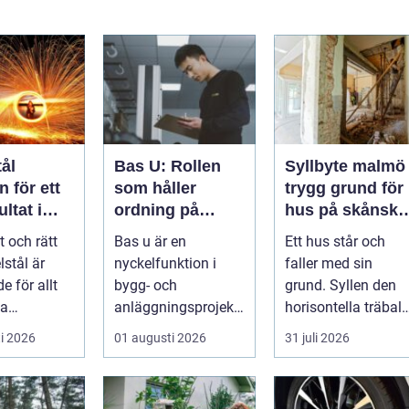
ål
Bas U: Rollen
Syllbyte malmö
 för ett
som håller
trygg grund för
ltat i
ordning på
hus på skånsk
g
arbetsmiljön i
mark
t och rätt
Bas u är en
Ett hus står och
byggprojekt
lstål är
nyckelfunktion i
faller med sin
e för allt
bygg- och
grund. Syllen den
la
anläggningsprojekt,
horisontella träbalk
jekt i
med ansvar för att
som bär upp
i 2026
01 augusti 2026
31 juli 2026
 till k...
arbetsm...
väggarna mot pla..