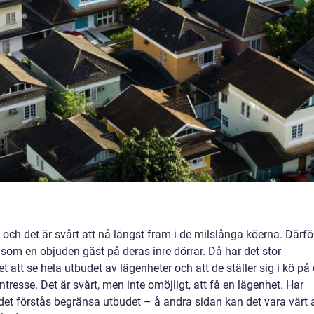
ch det är svårt att nå längst fram i de milslånga köerna. Därfö
som en objuden gäst på deras inre dörrar. Då har det stor
et att se hela utbudet av lägenheter och att de ställer sig i kö på
tresse. Det är svårt, men inte omöjligt, att få en lägenhet. Har
et förstås begränsa utbudet – å andra sidan kan det vara värt a