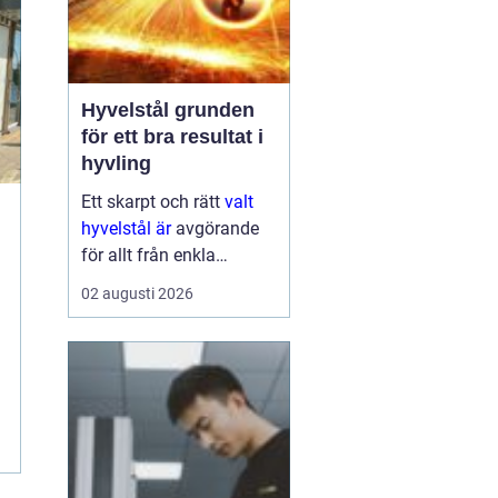
Hyvelstål grunden
för ett bra resultat i
hyvling
Ett skarpt och rätt
valt
hyvelstål är
avgörande
för allt från enkla
hobbyprojekt i
02 augusti 2026
verkstaden till
kontinuerlig produktion i
sågverk och hyvlerier.
Ytan på virket,
maskinens effektivitet
och s...