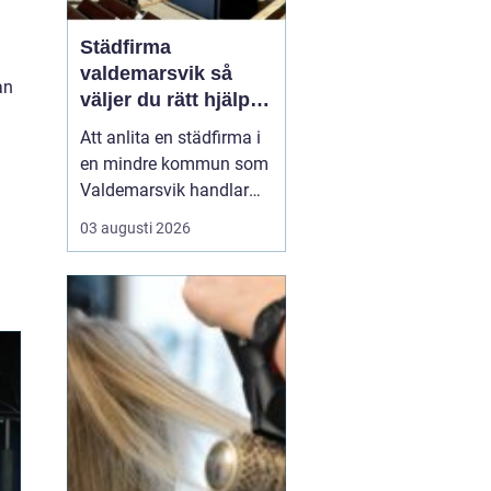
Städfirma
valdemarsvik så
an
väljer du rätt hjälp
för hem och företag
Att anlita en städfirma i
en mindre kommun som
Valdemarsvik handlar
om mer än bara rena
03 augusti 2026
golv och dammfria
hyllor. För många
familjer och företag är
städningen en pusselbit
som avgör hur vardagen
fungerar. En bra
städpartner frigör tid,
skapar ro i hu...