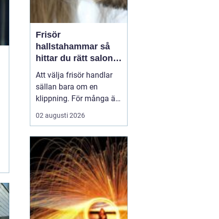
Frisör
hallstahammar så
hittar du rätt salong
för stil, kvalitet och
Att välja frisör handlar
känsla
sällan bara om en
klippning. För många är
besöket en paus i
02 augusti 2026
vardagen, ett sätt att
stärka självkänslan och
ibland ett viktigt
förberedande steg inför
ett stort ögonblick i livet.
I en mindre ort som
Hallstahammar blir valet
a...