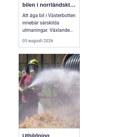
bilen i norrländskt
klimat
Att äga bil i Västerbotten
innebär särskilda
utmaningar. Växlande
temperaturer, vägsalt,
05 augusti 2026
grus, snöslask och långa
avstånd sliter hårt på
både lack, underrede och
teknik. Många bilägare
söker därför
efter...
Utbildning