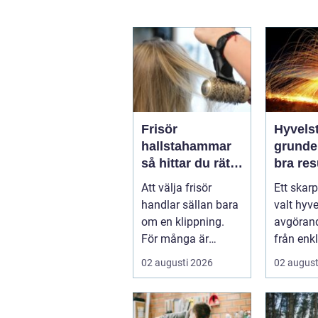
Frisör
Hyvelst
hallstahammar
grunden
så hittar du rätt
bra resu
salong för stil,
hyvlin
Att välja frisör
Ett skarp
kvalitet och
handlar sällan bara
valt hyve
känsla
om en klippning.
avgörand
För många är
från enk
besöket en paus i
hobbypro
02 augusti 2026
02 august
vardagen, ett s...
verkstaden