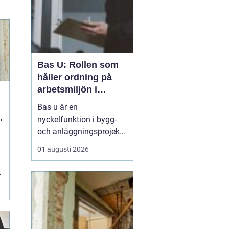
Bas U: Rollen som
håller ordning på
arbetsmiljön i
byggprojekt
Bas u är en
nyckelfunktion i bygg-
och anläggningsprojekt,
med ansvar för att
01 augusti 2026
arbetsmiljöarbetet
fungerar i det praktiska
utförandet. Genom att
samordna entreprenörer,
.
hålla arbetsmiljöplanen
levande och s&aum...