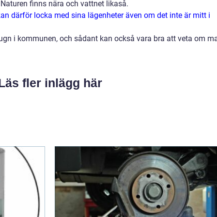
 Naturen finns nära och vattnet likaså.
 därför locka med sina lägenheter även om det inte är mitt i
 lugn i kommunen, och sådant kan också vara bra att veta om m
Läs fler inlägg här