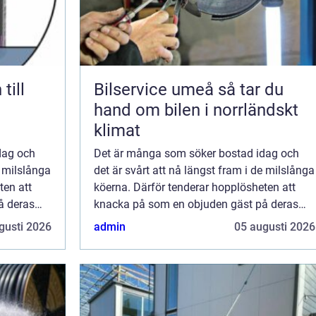
till
Bilservice umeå så tar du
hand om bilen i norrländskt
klimat
dag och
Det är många som söker bostad idag och
e milslånga
det är svårt att nå längst fram i de milslånga
ten att
köerna. Därför tenderar hopplösheten att
å deras
knacka på som en objuden gäst på deras
inr...
gusti 2026
admin
05 augusti 2026