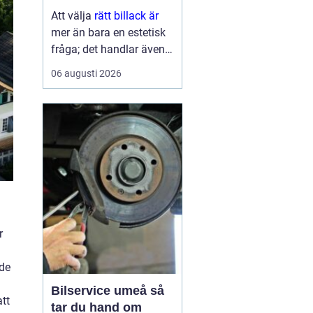
ytbehandling
Att välja
rätt billack är
mer än bara en estetisk
fråga; det handlar även
om funktion och
06 augusti 2026
hållbarhet. Bilens lack är
del av dess identitet,
skyddar karos...
r
 de
Bilservice umeå så
tt
tar du hand om