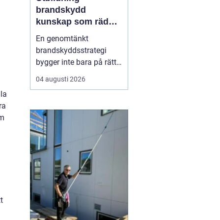
brandskydd
kunskap som räddar
liv och skyddar
En genomtänkt
verksamheter
brandskyddsstrategi
bygger inte bara på rätt
produkter och
04 augusti 2026
.
installationer. Den
la
bygger framför allt på
ra
människor som vet vad
om
de gör. När ansvariga i
bygg- och
fastighetsbranschen får
rätt kunskap om
brandskydd minskar
risken för fel som ...
t