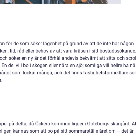
ion för de som söker lägenhet på grund av att de inte har någon
en, tid, råd eller behov av att vara kräsen i sitt bostadssökande
ch söker en ny är det förhållandevis bekvämt att sitta och scrol
n del vill bo i skogen eller nära en sjö; somliga vill hellre ha nä
å något som lockar många, och det finns fastighetsförmedlare s
en.
empel på detta, då Öckerö kommun ligger i Göteborgs skärgård. At
oligen kännas som att bo på sitt sommarställe året om – det är