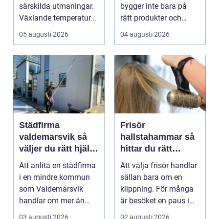
verksamheter
särskilda utmaningar.
bygger inte bara på
Växlande temperaturer,
rätt produkter och
vägsalt, grus, snösl...
installationer. Den
05 augusti 2026
04 augusti 2026
bygger ...
Städfirma
Frisör
valdemarsvik så
hallstahammar så
väljer du rätt hjälp
hittar du rätt
för hem och
salong för stil,
Att anlita en städfirma
Att välja frisör handlar
företag
kvalitet och känsla
i en mindre kommun
sällan bara om en
som Valdemarsvik
klippning. För många
handlar om mer än
är besöket en paus i
bara rena golv och
vardagen, ett s...
03 augusti 2026
02 augusti 2026