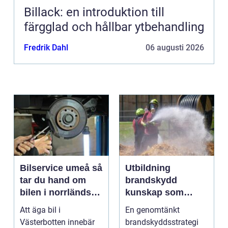
Billack: en introduktion till
färgglad och hållbar ytbehandling
Fredrik Dahl
06 augusti 2026
Bilservice umeå så
Utbildning
tar du hand om
brandskydd
bilen i norrländskt
kunskap som
klimat
räddar liv och
Att äga bil i
En genomtänkt
skyddar
Västerbotten innebär
brandskyddsstrategi