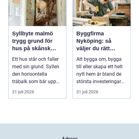
Syllbyte malmö
Byggfirma
trygg grund för
Nyköping: så
hus på skånsk
väljer du rätt
mark
partner för ditt
Ett hus står och faller
Att bygga om, bygga
projekt
med sin grund. Syllen
till eller skapa ett helt
den horisontella
nytt hem är bland de
träbalk som bär upp
största investeringar
väggarna mot pla...
m...
31 juli 2026
31 juli 2026
Adress