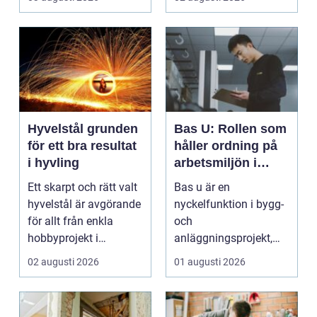
dam...
Hyvelstål grunden
Bas U: Rollen som
för ett bra resultat
håller ordning på
i hyvling
arbetsmiljön i
byggprojekt
Ett skarpt och rätt valt
Bas u är en
hyvelstål är avgörande
nyckelfunktion i bygg-
för allt från enkla
och
hobbyprojekt i
anläggningsprojekt,
verkstaden till k...
med ansvar för att
02 augusti 2026
01 augusti 2026
arbetsm...