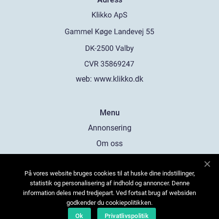
web:
www.klikko.dk
Menu
Annonsering
Om oss
Cookies
På vores website bruges cookies til at huske dine indstillinger,
Kontakta oss
statistik og personalisering af indhold og annoncer. Denne
Sitemap
information deles med tredjepart. Ved fortsat brug af websiden
godkender du cookiepolitikken.
Ok
Privatlivspolitik