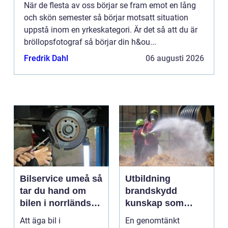
När de flesta av oss börjar se fram emot en lång
och skön semester så börjar motsatt situation
uppstå inom en yrkeskategori. Är det så att du är
bröllopsfotograf så börjar din h&ou...
Fredrik Dahl
06 augusti 2026
Bilservice umeå så
Utbildning
tar du hand om
brandskydd
bilen i norrländskt
kunskap som
klimat
räddar liv och
Att äga bil i
En genomtänkt
skyddar