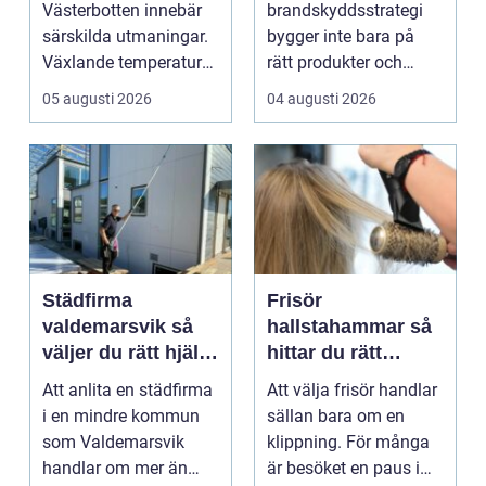
Västerbotten innebär
brandskyddsstrategi
verksamheter
särskilda utmaningar.
bygger inte bara på
Växlande temperaturer,
rätt produkter och
vägsalt, grus, snösl...
installationer. Den
05 augusti 2026
04 augusti 2026
bygger ...
Städfirma
Frisör
valdemarsvik så
hallstahammar så
väljer du rätt hjälp
hittar du rätt
för hem och
salong för stil,
Att anlita en städfirma
Att välja frisör handlar
företag
kvalitet och känsla
i en mindre kommun
sällan bara om en
som Valdemarsvik
klippning. För många
handlar om mer än
är besöket en paus i