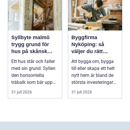
Syllbyte malmö
Byggfirma
trygg grund för
Nyköping: så
hus på skånsk
väljer du rätt
mark
partner för ditt
Ett hus står och faller
Att bygga om, bygga
projekt
med sin grund. Syllen
till eller skapa ett helt
den horisontella
nytt hem är bland de
träbalk som bär upp
största investeringar
väggarna mot pla...
m...
31 juli 2026
31 juli 2026