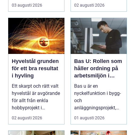
bara rena golv och
vardagen, ett s...
03 augusti 2026
02 augusti 2026
dam...
Hyvelstål grunden
Bas U: Rollen som
för ett bra resultat
håller ordning på
i hyvling
arbetsmiljön i
byggprojekt
Ett skarpt och rätt valt
Bas u är en
hyvelstål är avgörande
nyckelfunktion i bygg-
för allt från enkla
och
hobbyprojekt i
anläggningsprojekt,
verkstaden till k...
med ansvar för att
02 augusti 2026
01 augusti 2026
arbetsm...