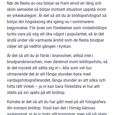
När de flesta av oss börjar se fram emot en lång och
skön semester så börjar motsatt situation uppstå inom
en yrkeskategori. Är det så att du är bröllopsfotograf så
börjar din högsäsong dra igång nu i sommarens
begynnelse. För även om företeelser som vinterbröllops
tycks vara på väg att öka något i popularitet, så är det
ändå under vår varmaste årstid som de flesta brudpar
väljer att gå nedför gången i kyrkan.
Är det så att du är färsk i branschen, alltså inte i
brudparsbranschen, men däremot inom bröllopsfoto, så
är det mycket att sätta sig in i. Alla som vet hur
utmanande det är att fånga stunden bara med
vardagsfotograferandet, långa stunder av att söka och
hitta rätt vinkel – ja ni kan bara föreställa er hur allt
ställs på sin spets på ett bröllop.
Kanske är det så att du har gått med på att fotografera
din kompis bröllop. Visst kan det i förväg kännas
avslappnat, ni är ju trots allt kompisar, men väl på plats