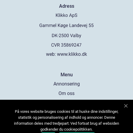
Adress
web:
www.klikko.dk
Menu
Annonsering
Om oss
Cookies
På vores website bruges cookies til at huske dine indstillinger,
Kontakta oss
statistik og personalisering af indhold og annoncer. Denne
Sitemap
information deles med tredjepart. Ved fortsat brug af websiden
godkender du cookiepolitikken.