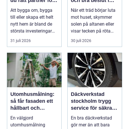
du rätt partner för
och bra beslut i
ditt projekt
trädgården
Att bygga om, bygga
När ett träd börjar luta
till eller skapa ett helt
mot huset, skymmer
nytt hem är bland de
solen på altanen eller
största investeringar
visar tecken på röta
m...
uppstår ofta...
31 juli 2026
30 juli 2026
Utomhusmålning:
Däckverkstad
så får fasaden ett
stockholm trygg
hållbart och
service för säkra
vackert resultat
mil året runt
En välgjord
En bra däckverkstad
utomhusmålning
gör mer än att bara