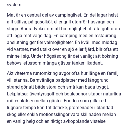
system.
Mat är en central del av campinglivet. En del lagar helst
allt själva, på gasolkök eller grill utanför husvagn och
stuga. Andra tycker om att ha möjlighet att äta gott utan
att laga mat varje dag. En camping med en restaurang i
anslutning ger fler valmöjligheter. En kväll med middag
vid vattnet, med utsikt över en sjö eller fjärd, blir ofta ett
minne i sig. Under högsäsong är det vanligt att bokning
behövs, eftersom många gäster tänker likadant.
Aktiviteterna runtomkring avgör ofta hur länge en familj
vill stanna. Barnvänliga badplatser med långgrund
strand gör att både stora och små kan bada tryggt.
Lekplatser, äventyrsgolf och boulebanor skapar naturliga
mötesplatser mellan gäster. För den som gillar ett
lugnare tempo kan fritidsfiske, promenader i blandad
skog eller enkla motionsslingor vara skillnaden mellan
en vanlig helg och en riktigt avkopplande vistelse.