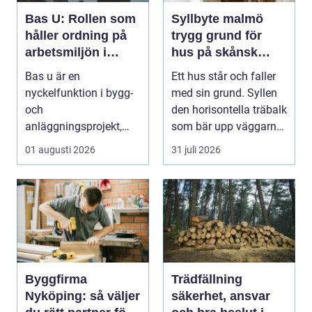
Bas U: Rollen som
Syllbyte malmö
håller ordning på
trygg grund för
arbetsmiljön i
hus på skånsk
byggprojekt
mark
Bas u är en
Ett hus står och faller
nyckelfunktion i bygg-
med sin grund. Syllen
och
den horisontella träbalk
anläggningsprojekt,
som bär upp väggarna
med ansvar för att
mot pla...
01 augusti 2026
31 juli 2026
arbetsm...
Byggfirma
Trädfällning
Nyköping: så väljer
säkerhet, ansvar