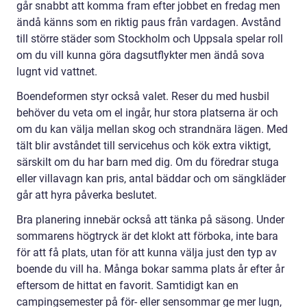
går snabbt att komma fram efter jobbet en fredag men
ändå känns som en riktig paus från vardagen. Avstånd
till större städer som Stockholm och Uppsala spelar roll
om du vill kunna göra dagsutflykter men ändå sova
lugnt vid vattnet.
Boendeformen styr också valet. Reser du med husbil
behöver du veta om el ingår, hur stora platserna är och
om du kan välja mellan skog och strandnära lägen. Med
tält blir avståndet till servicehus och kök extra viktigt,
särskilt om du har barn med dig. Om du föredrar stuga
eller villavagn kan pris, antal bäddar och om sängkläder
går att hyra påverka beslutet.
Bra planering innebär också att tänka på säsong. Under
sommarens högtryck är det klokt att förboka, inte bara
för att få plats, utan för att kunna välja just den typ av
boende du vill ha. Många bokar samma plats år efter år
eftersom de hittat en favorit. Samtidigt kan en
campingsemester på för- eller sensommar ge mer lugn,