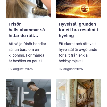
Frisör
Hyvelstål grunden
hallstahammar så
för ett bra resultat i
hittar du rätt
hyvling
salong för stil,
Att välja frisör handlar
Ett skarpt och rätt valt
kvalitet och känsla
sällan bara om en
hyvelstål är avgörande
klippning. För många
för allt från enkla
är besöket en paus i
hobbyprojekt i
vardagen, ett s...
verkstaden till k...
02 augusti 2026
02 augusti 2026