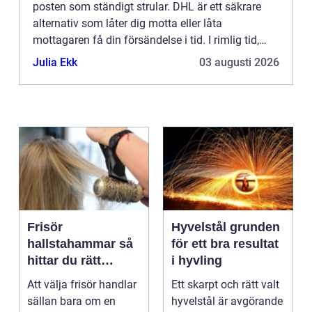
posten som ständigt strular. DHL är ett säkrare
alternativ som låter dig motta eller låta
mottagaren få din försändelse i tid. I rimlig tid,
eller...
Julia Ekk
03 augusti 2026
Frisör
Hyvelstål grunden
hallstahammar så
för ett bra resultat
hittar du rätt
i hyvling
salong för stil,
Att välja frisör handlar
Ett skarpt och rätt valt
kvalitet och känsla
sällan bara om en
hyvelstål är avgörande