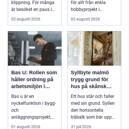
klippning. För många
för allt från enkla
är besöket en paus i
hobbyprojekt i
vardagen, ett s...
verkstaden till k...
02 augusti 2026
02 augusti 2026
Bas U: Rollen som
Syllbyte malmö
håller ordning på
trygg grund för
arbetsmiljön i
hus på skånsk
byggprojekt
mark
Bas u är en
Ett hus står och faller
nyckelfunktion i bygg-
med sin grund. Syllen
och
den horisontella
anläggningsprojekt,
träbalk som bär upp
med ansvar för att
väggarna mot pla...
01 augusti 2026
31 juli 2026