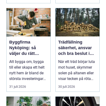
arbetsm...
Byggfirma
Trädfällning
Nyköping: så
säkerhet, ansvar
väljer du rätt
och bra beslut i
partner för ditt
trädgården
Att bygga om, bygga
När ett träd börjar luta
projekt
till eller skapa ett helt
mot huset, skymmer
nytt hem är bland de
solen på altanen eller
största investeringar
visar tecken på röta
m...
uppstår ofta...
31 juli 2026
30 juli 2026