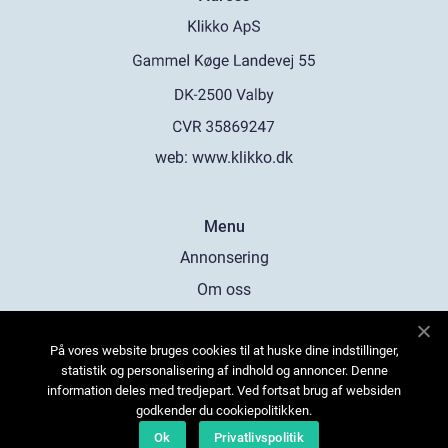
web:
www.klikko.dk
Menu
Annonsering
Om oss
Cookies
På vores website bruges cookies til at huske dine indstillinger,
Kontakta oss
statistik og personalisering af indhold og annoncer. Denne
Sitemap
information deles med tredjepart. Ved fortsat brug af websiden
godkender du cookiepolitikken.
Ok
Privatlivspolitik