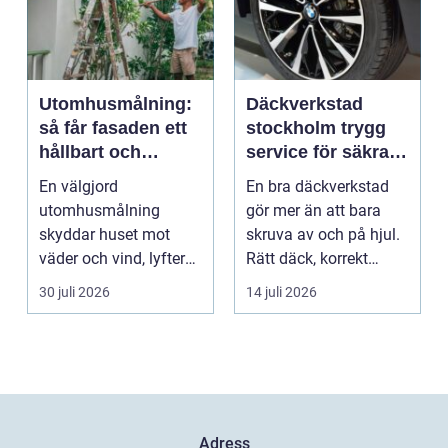
Utomhusmålning:
Däckverkstad
så får fasaden ett
stockholm trygg
hållbart och
service för säkra
vackert resultat
mil året runt
En välgjord
En bra däckverkstad
utomhusmålning
gör mer än att bara
skyddar huset mot
skruva av och på hjul.
väder och vind, lyfter
Rätt däck, korrekt
helhetsintrycket...
montering och rege...
30 juli 2026
14 juli 2026
Adress