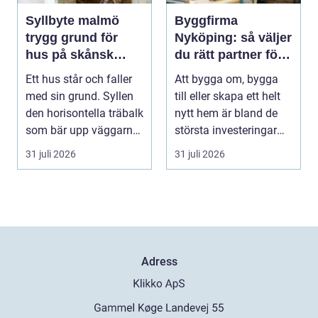
Syllbyte malmö
Byggfirma
trygg grund för
Nyköping: så väljer
hus på skånsk
du rätt partner för
mark
ditt projekt
Ett hus står och faller
Att bygga om, bygga
med sin grund. Syllen
till eller skapa ett helt
den horisontella träbalk
nytt hem är bland de
som bär upp väggarna
största investeringar
mot pla...
m...
31 juli 2026
31 juli 2026
Adress