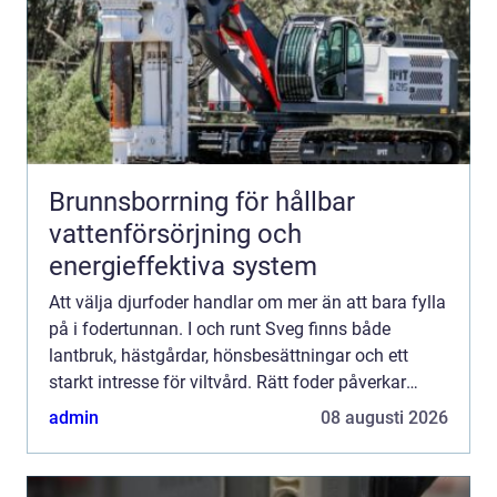
Brunnsborrning för hållbar
vattenförsörjning och
energieffektiva system
Att välja djurfoder handlar om mer än att bara fylla
på i fodertunnan. I och runt Sveg finns både
lantbruk, hästgårdar, hönsbesättningar och ett
starkt intresse för viltvård. Rätt foder påverkar
djurens hälsa, produktion, beteende och hur de
admin
08 augusti 2026
klarar å...