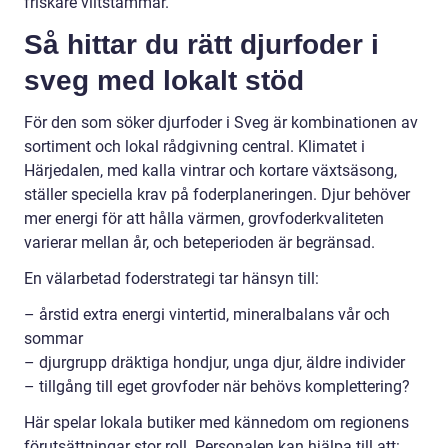
friskare viltstammar.
Så hittar du rätt djurfoder i
sveg med lokalt stöd
För den som söker djurfoder i Sveg är kombinationen av
sortiment och lokal rådgivning central. Klimatet i
Härjedalen, med kalla vintrar och kortare växtsäsong,
ställer speciella krav på foderplaneringen. Djur behöver
mer energi för att hålla värmen, grovfoderkvaliteten
varierar mellan år, och beteperioden är begränsad.
En välarbetad foderstrategi tar hänsyn till:
– årstid extra energi vintertid, mineralbalans vår och
sommar
– djurgrupp dräktiga hondjur, unga djur, äldre individer
– tillgång till eget grovfoder när behövs komplettering?
Här spelar lokala butiker med kännedom om regionens
förutsättningar stor roll. Personalen kan hjälpa till att: