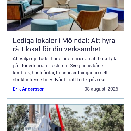
Lediga lokaler i Mölndal: Att hyra
rätt lokal för din verksamhet
Att välja djurfoder handlar om mer än att bara fylla
på i fodertunnan. I och runt Sveg finns både
lantbruk, hästgårdar, hönsbesättningar och ett
starkt intresse för viltvård. Rätt foder påverkar
djurens hälsa, produktion, beteende och hur de
Erik Andersson
08 augusti 2026
klarar å...