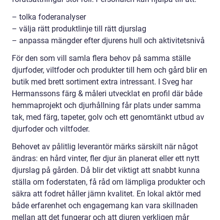
– tolka foderanalyser
– välja rätt produktlinje till rätt djurslag
– anpassa mängder efter djurens hull och aktivitetsnivå
För den som vill samla flera behov på samma ställe
djurfoder, viltfoder och produkter till hem och gård blir en
butik med brett sortiment extra intressant. I Sveg har
Hermanssons färg & måleri utvecklat en profil där både
hemmaprojekt och djurhållning får plats under samma
tak, med färg, tapeter, golv och ett genomtänkt utbud av
djurfoder och viltfoder.
Behovet av pålitlig leverantör märks särskilt när något
ändras: en hård vinter, fler djur än planerat eller ett nytt
djurslag på gården. Då blir det viktigt att snabbt kunna
ställa om foderstaten, få råd om lämpliga produkter och
säkra att fodret håller jämn kvalitet. En lokal aktör med
både erfarenhet och engagemang kan vara skillnaden
mellan att det fungerar och att djuren verkligen mår