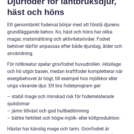
Djurfoder för lantbruksdjur,
häst och höns
Ett genomtänkt foderval börjar med att förstå djurens
grundläggande behov. Ko, häst och höns har olika
magar, matsmältning och aktivitetsnivåer. Fodret
behöver därför anpassas efter både djurslag, ålder och
användning.
För nötkreatur spelar grovfodret huvudrollen. Hösilage
och hö utgör basen, medan kraftfoder kompletterar när
energibehovet är högt, till exempel hos mjölkkor eller
unga växande djur. Ett bra foderprogram ger:
– stabil mage och minskad risk för foderrelaterade
sjukdomar
– jämn tillväxt och god hullbedömning
– bättre fertilitet och högre mjölk- eller köttproduktion
Hästar har känslig mage och tarm. Grovfodret är