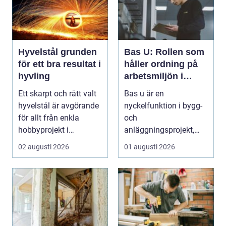
Hyvelstål grunden
Bas U: Rollen som
för ett bra resultat i
håller ordning på
hyvling
arbetsmiljön i
byggprojekt
Ett skarpt och rätt valt
Bas u är en
hyvelstål är avgörande
nyckelfunktion i bygg-
för allt från enkla
och
hobbyprojekt i
anläggningsprojekt,
verkstaden till k...
med ansvar för att
02 augusti 2026
01 augusti 2026
arbetsm...