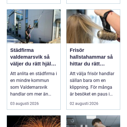
bygger ...
Städfirma
Frisör
valdemarsvik så
hallstahammar så
väljer du rätt hjälp
hittar du rätt
för hem och
salong för stil,
Att anlita en städfirma i
Att välja frisör handlar
företag
kvalitet och känsla
en mindre kommun
sällan bara om en
som Valdemarsvik
klippning. För många
handlar om mer än
är besöket en paus i
bara rena golv och
vardagen, ett s...
03 augusti 2026
02 augusti 2026
dam...