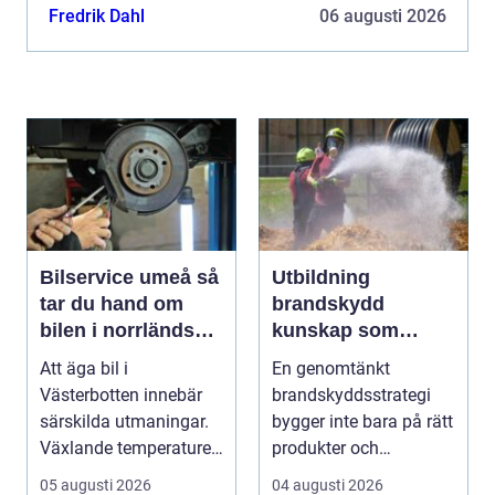
djurens hälsa, produktion, beteende och hur de
Fredrik Dahl
06 augusti 2026
klarar å...
Bilservice umeå så
Utbildning
tar du hand om
brandskydd
bilen i norrländskt
kunskap som
klimat
räddar liv och
Att äga bil i
En genomtänkt
skyddar
Västerbotten innebär
brandskyddsstrategi
verksamheter
särskilda utmaningar.
bygger inte bara på rätt
Växlande temperaturer,
produkter och
vägsalt, grus, snösl...
installationer. Den
05 augusti 2026
04 augusti 2026