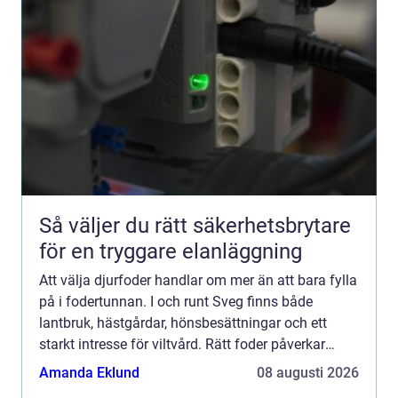
Så väljer du rätt säkerhetsbrytare
för en tryggare elanläggning
Att välja djurfoder handlar om mer än att bara fylla
på i fodertunnan. I och runt Sveg finns både
lantbruk, hästgårdar, hönsbesättningar och ett
starkt intresse för viltvård. Rätt foder påverkar
djurens hälsa, produktion, beteende och hur de
Amanda Eklund
08 augusti 2026
klarar å...