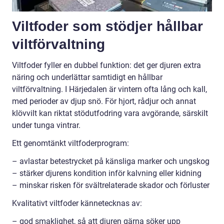
Viltfoder som stödjer hållbar
viltförvaltning
Viltfoder fyller en dubbel funktion: det ger djuren extra
näring och underlättar samtidigt en hållbar
viltförvaltning. I Härjedalen är vintern ofta lång och kall,
med perioder av djup snö. För hjort, rådjur och annat
klövvilt kan riktat stödutfodring vara avgörande, särskilt
under tunga vintrar.
Ett genomtänkt viltfoderprogram:
– avlastar betestrycket på känsliga marker och ungskog
– stärker djurens kondition inför kalvning eller kidning
– minskar risken för svältrelaterade skador och förluster
Kvalitativt viltfoder kännetecknas av:
– god smaklighet, så att djuren gärna söker upp