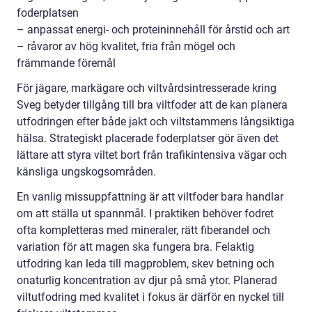
foderplatsen
– anpassat energi- och proteininnehåll för årstid och art
– råvaror av hög kvalitet, fria från mögel och
främmande föremål
För jägare, markägare och viltvårdsintresserade kring
Sveg betyder tillgång till bra viltfoder att de kan planera
utfodringen efter både jakt och viltstammens långsiktiga
hälsa. Strategiskt placerade foderplatser gör även det
lättare att styra viltet bort från trafikintensiva vägar och
känsliga ungskogsområden.
En vanlig missuppfattning är att viltfoder bara handlar
om att ställa ut spannmål. I praktiken behöver fodret
ofta kompletteras med mineraler, rätt fiberandel och
variation för att magen ska fungera bra. Felaktig
utfodring kan leda till magproblem, skev betning och
onaturlig koncentration av djur på små ytor. Planerad
viltutfodring med kvalitet i fokus är därför en nyckel till