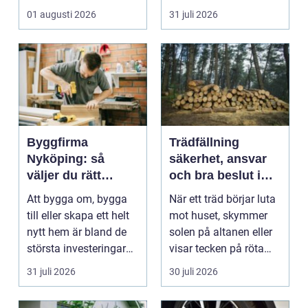
med ansvar för att
väggarna mot pla...
01 augusti 2026
31 juli 2026
arbetsm...
Byggfirma
Trädfällning
Nyköping: så
säkerhet, ansvar
väljer du rätt
och bra beslut i
partner för ditt
trädgården
Att bygga om, bygga
När ett träd börjar luta
projekt
till eller skapa ett helt
mot huset, skymmer
nytt hem är bland de
solen på altanen eller
största investeringar
visar tecken på röta
m...
uppstår ofta...
31 juli 2026
30 juli 2026