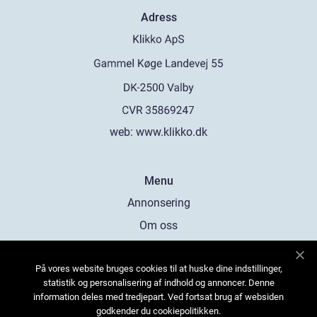
Adress
web:
www.klikko.dk
Menu
Annonsering
Om oss
Cookies
På vores website bruges cookies til at huske dine indstillinger,
Kontakta oss
statistik og personalisering af indhold og annoncer. Denne
Sitemap
information deles med tredjepart. Ved fortsat brug af websiden
godkender du cookiepolitikken.