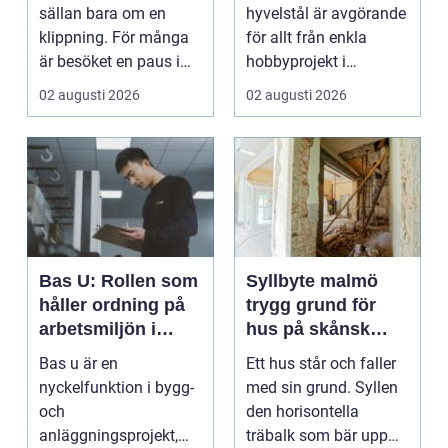
kvalitet och känsla
sällan bara om en
hyvelstål är avgörande
klippning. För många
för allt från enkla
är besöket en paus i
hobbyprojekt i
vardagen, ett s...
verkstaden till k...
02 augusti 2026
02 augusti 2026
Bas U: Rollen som
Syllbyte malmö
håller ordning på
trygg grund för
arbetsmiljön i
hus på skånsk
byggprojekt
mark
Bas u är en
Ett hus står och faller
nyckelfunktion i bygg-
med sin grund. Syllen
och
den horisontella
anläggningsprojekt,
träbalk som bär upp