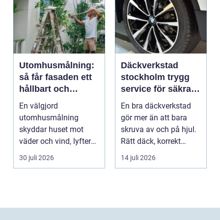
Utomhusmålning:
Däckverkstad
så får fasaden ett
stockholm trygg
hållbart och
service för säkra
vackert resultat
mil året runt
En välgjord
En bra däckverkstad
utomhusmålning
gör mer än att bara
skyddar huset mot
skruva av och på hjul.
väder och vind, lyfter
Rätt däck, korrekt
helhetsintrycket...
montering och rege...
30 juli 2026
14 juli 2026