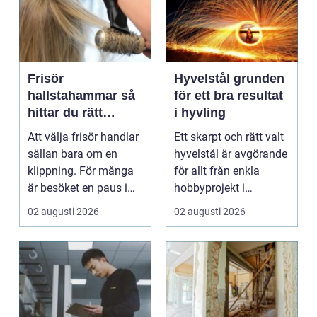
Frisör
Hyvelstål grunden
hallstahammar så
för ett bra resultat
hittar du rätt
i hyvling
salong för stil,
Att välja frisör handlar
Ett skarpt och rätt valt
kvalitet och känsla
sällan bara om en
hyvelstål är avgörande
klippning. För många
för allt från enkla
är besöket en paus i
hobbyprojekt i
vardagen, ett s...
verkstaden till k...
02 augusti 2026
02 augusti 2026