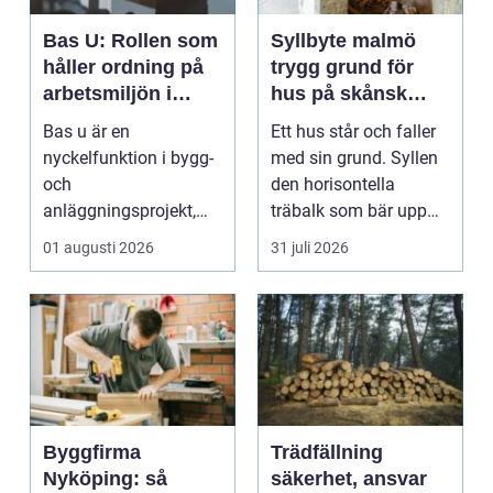
Bas U: Rollen som
Syllbyte malmö
håller ordning på
trygg grund för
arbetsmiljön i
hus på skånsk
byggprojekt
mark
Bas u är en
Ett hus står och faller
nyckelfunktion i bygg-
med sin grund. Syllen
och
den horisontella
anläggningsprojekt,
träbalk som bär upp
med ansvar för att
väggarna mot pla...
01 augusti 2026
31 juli 2026
arbetsm...
Byggfirma
Trädfällning
Nyköping: så
säkerhet, ansvar