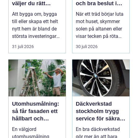
väljer du rätt
och bra beslut i
partner för ditt
trädgården
Att bygga om, bygga
När ett träd börjar luta
projekt
till eller skapa ett helt
mot huset, skymmer
nytt hem är bland de
solen på altanen eller
största investeringar
visar tecken på röta
m...
uppstår ofta...
31 juli 2026
30 juli 2026
Utomhusmålning:
Däckverkstad
så får fasaden ett
stockholm trygg
hållbart och
service för säkra
vackert resultat
mil året runt
En välgjord
En bra däckverkstad
utomhusmålning
gör mer än att bara