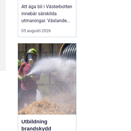
klimat
Att äga bil i Västerbotten
innebär särskilda
utmaningar. Växlande
temperaturer, vägsalt,
05 augusti 2026
grus, snöslask och långa
avstånd sliter hårt på
både lack, underrede och
teknik. Många bilägare
söker därför
efter...
Utbildning
brandskydd