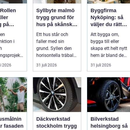
 Rollen
Syllbyte malmö
Byggfirma
ller
trygg grund för
Nyköping: så
g på
hus på skånsk
väljer du rätt
iljön i
mark
partner för ditt
 en
Ett hus står och
Att bygga om,
ojekt
projekt
nktion i
faller med sin
bygga till eller
h
grund. Syllen den
skapa ett helt nytt
ngsprojekt,
horisontella träbalk
hem är bland de
ar för att
som bär upp
största
i 2026
31 juli 2026
31 juli 2026
..
väggarna mot pla...
investeringar m...
usmålnin
Däckverkstad
Bilverkstad
år fasaden
stockholm trygg
helsingborg så