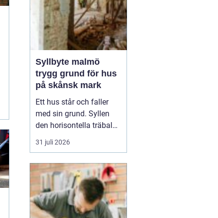
Syllbyte malmö
trygg grund för hus
på skånsk mark
Ett hus står och faller
med sin grund. Syllen
den horisontella träbalk
som bär upp väggarna
31 juli 2026
mot plattan eller
grunden är en av de
mest utsatta delarna i en
villa. I Malmö, med
fuktigt klimat, närhet till
havet och många hus