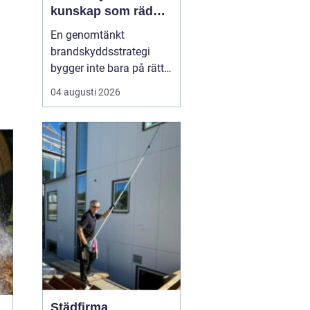
kunskap som räddar
liv och skyddar
En genomtänkt
verksamheter
brandskyddsstrategi
bygger inte bara på rätt
produkter och
04 augusti 2026
installationer. Den
bygger framför allt på
människor som vet vad
de gör. När ansvariga i
bygg- och
fastighetsbranschen får
rätt kunskap om
brandskydd minskar
risken för fel som ...
Städfirma