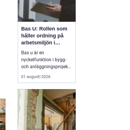
Bas U: Rollen som
håller ordning på
arbetsmiljön i
byggprojekt
Bas u är en
nyckelfunktion i bygg-
och anläggningsprojekt,
med ansvar för att
01 augusti 2026
arbetsmiljöarbetet
fungerar i det praktiska
utförandet. Genom att
samordna entreprenörer,
hålla arbetsmiljöplanen
levande och s&aum...