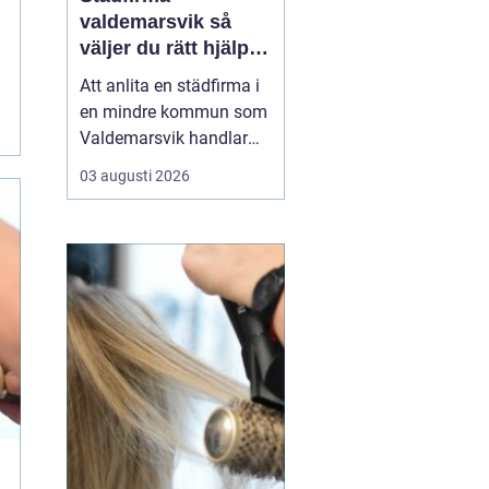
valdemarsvik så
väljer du rätt hjälp
för hem och företag
Att anlita en städfirma i
en mindre kommun som
Valdemarsvik handlar
om mer än bara rena
03 augusti 2026
golv och dammfria
hyllor. För många
familjer och företag är
städningen en pusselbit
som avgör hur vardagen
fungerar. En bra
städpartner frigör tid,
skapar ro i hu...