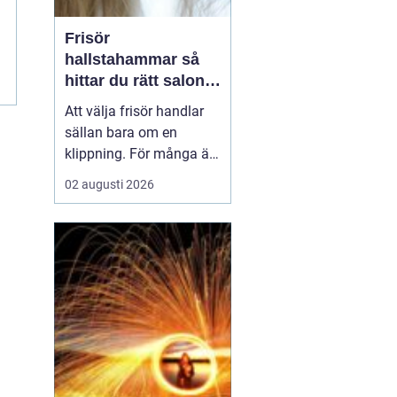
Frisör
hallstahammar så
hittar du rätt salong
för stil, kvalitet och
Att välja frisör handlar
känsla
sällan bara om en
klippning. För många är
besöket en paus i
02 augusti 2026
vardagen, ett sätt att
stärka självkänslan och
ibland ett viktigt
förberedande steg inför
ett stort ögonblick i livet.
I en mindre ort som
Hallstahammar blir valet
a...