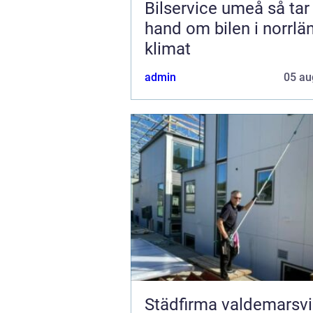
Bilservice umeå så tar du
hand om bilen i norrlä
klimat
admin
05 au
Städfirma valdemarsvik 