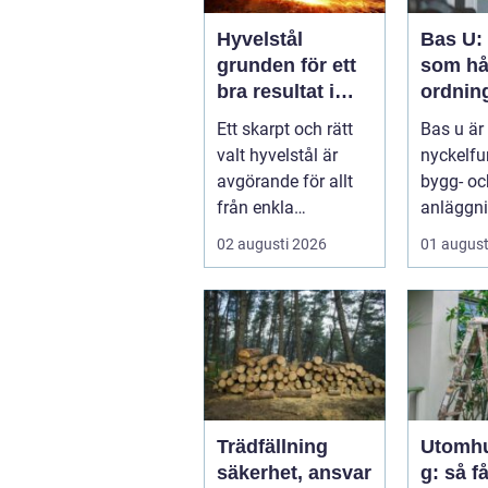
Hyvelstål
Bas U:
grunden för ett
som hå
bra resultat i
ordnin
hyvling
arbetsm
Ett skarpt och rätt
Bas u är
byggpr
valt hyvelstål är
nyckelfu
avgörande för allt
bygg- oc
från enkla
anläggni
hobbyprojekt i
med ansv
02 augusti 2026
01 august
verkstaden till k...
arbetsm.
Trädfällning
Utomh
säkerhet, ansvar
g: så f