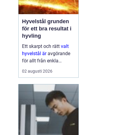
Hyvelstål grunden
för ett bra resultat i
hyvling
Ett skarpt och rätt
valt
hyvelstål är
avgörande
för allt från enkla
hobbyprojekt i
02 augusti 2026
verkstaden till
kontinuerlig produktion i
sågverk och hyvlerier.
Ytan på virket,
maskinens effektivitet
och s...