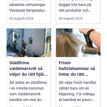
verksamheter
särskilda utmaningar.
bygger inte bara på
Växlande temperaturer,
rätt produkter och
vägsalt, grus, snösl...
installationer. Den
05 augusti 2026
04 augusti 2026
bygger ...
Städfirma
Frisör
valdemarsvik så
hallstahammar så
väljer du rätt hjälp
hittar du rätt
för hem och
salong för stil,
Att anlita en städfirma
Att välja frisör handlar
företag
kvalitet och känsla
i en mindre kommun
sällan bara om en
som Valdemarsvik
klippning. För många
handlar om mer än
är besöket en paus i
bara rena golv och
vardagen, ett s...