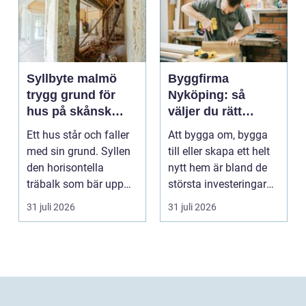
Syllbyte malmö
Byggfirma
trygg grund för
Nyköping: så
hus på skånsk
väljer du rätt
mark
partner för ditt
Ett hus står och faller
Att bygga om, bygga
projekt
med sin grund. Syllen
till eller skapa ett helt
den horisontella
nytt hem är bland de
träbalk som bär upp
största investeringar
väggarna mot pla...
m...
31 juli 2026
31 juli 2026