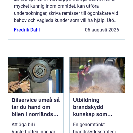
mycket kunnig inom området, kan utföra
undersökningar, skriva remisser till ögonläkare vid
behov och vägleda kunder som vill ha hjälp. Utö...
Fredrik Dahl
06 augusti 2026
Bilservice umeå så
Utbildning
tar du hand om
brandskydd
bilen i norrländskt
kunskap som
klimat
räddar liv och
Att äga bil i
En genomtänkt
skyddar
Västerbotten innebär
brandskyddsstrategi