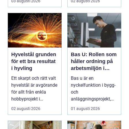
03 augusti 2026
02 augusti 2026
dam...
Hyvelstål grunden
Bas U: Rollen som
för ett bra resultat
håller ordning på
i hyvling
arbetsmiljön i
byggprojekt
Ett skarpt och rätt valt
Bas u är en
hyvelstål är avgörande
nyckelfunktion i bygg-
för allt från enkla
och
hobbyprojekt i
anläggningsprojekt,
verkstaden till k...
med ansvar för att
02 augusti 2026
01 augusti 2026
arbetsm...