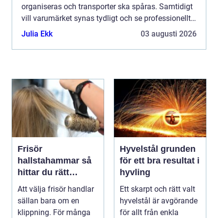
organiseras och transporter ska spåras. Samtidigt
vill varumärket synas tydligt och se professionellt
ut. Här spelar etiketter på rulle en central roll. De
Julia Ekk
03 augusti 2026
kombine...
Frisör
Hyvelstål grunden
hallstahammar så
för ett bra resultat i
hittar du rätt
hyvling
salong för stil,
Att välja frisör handlar
Ett skarpt och rätt valt
kvalitet och känsla
sällan bara om en
hyvelstål är avgörande
klippning. För många
för allt från enkla