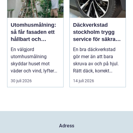
Utomhusmålning:
Däckverkstad
så får fasaden ett
stockholm trygg
hållbart och
service för säkra
vackert resultat
mil året runt
En välgjord
En bra däckverkstad
utomhusmålning
gör mer än att bara
skyddar huset mot
skruva av och på hjul.
väder och vind, lyfter
Rätt däck, korrekt
helhetsintrycket...
montering och rege...
30 juli 2026
14 juli 2026
Adress