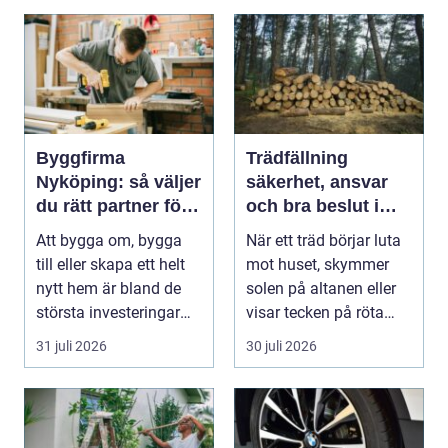
Byggfirma
Trädfällning
Nyköping: så väljer
säkerhet, ansvar
du rätt partner för
och bra beslut i
ditt projekt
trädgården
Att bygga om, bygga
När ett träd börjar luta
till eller skapa ett helt
mot huset, skymmer
nytt hem är bland de
solen på altanen eller
största investeringar
visar tecken på röta
m...
uppstår ofta...
31 juli 2026
30 juli 2026