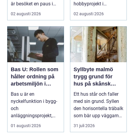
är besöket en paus i
hobbyprojekt i
vardagen, ett s...
verkstaden till k...
02 augusti 2026
02 augusti 2026
Bas U: Rollen som
Syllbyte malmö
håller ordning på
trygg grund för
arbetsmiljön i
hus på skånsk
byggprojekt
mark
Bas u är en
Ett hus står och faller
nyckelfunktion i bygg-
med sin grund. Syllen
och
den horisontella träbalk
anläggningsprojekt,
som bär upp väggarna
med ansvar för att
mot pla...
01 augusti 2026
31 juli 2026
arbetsm...