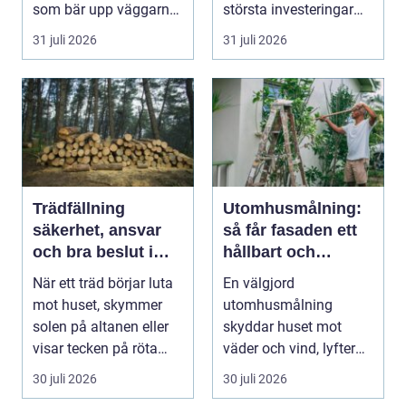
som bär upp väggarna
största investeringar
mot pla...
m...
31 juli 2026
31 juli 2026
Trädfällning
Utomhusmålning:
säkerhet, ansvar
så får fasaden ett
och bra beslut i
hållbart och
trädgården
vackert resultat
När ett träd börjar luta
En välgjord
mot huset, skymmer
utomhusmålning
solen på altanen eller
skyddar huset mot
visar tecken på röta
väder och vind, lyfter
uppstår ofta...
helhetsintrycket...
30 juli 2026
30 juli 2026