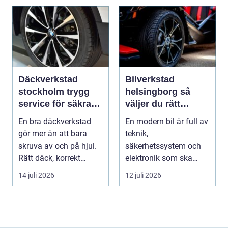
Däckverkstad
Bilverkstad
stockholm trygg
helsingborg så
service för säkra
väljer du rätt
mil året runt
service för din bil
En bra däckverkstad
En modern bil är full av
gör mer än att bara
teknik,
skruva av och på hjul.
säkerhetssystem och
Rätt däck, korrekt
elektronik som ska
montering och rege...
fungera tillsammans
14 juli 2026
12 juli 2026
varje da...