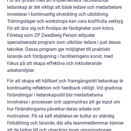
För att lyckas med att implementera faciliterande
ledarskap är det viktigt att både ledare och medarbetare
investerar i kontinuerlig utveckling och utbildning.
Träningsläger och workshops kan vara kraftfulla verktyg
för att lära sig och finslipa de färdigheter som krävs.
Företag som ZP Zwedberg Person erbjuder
specialiserade program som utbildar ledare i just dessa
tekniker. Dessa program ger möjlighet till praktiskt
lärande och fördjupning i faciliteringens konst, med
fokus på att skapa effektiva och inkluderande
arbetsmiljöer.
För att skapa ett hållbart och framgångsrikt ledarskap är
kontinuerlig reflektion och feedback viktigt. Vid gradvisa
förändringar i ledarskapsstil bör medarbetarna
involveras i processen och uppmuntras att ge input om
hur förändringarna påverkar deras arbete och
motivation. På så sätt etableras en kultur av ständig
förbättring och lärande, där alla teammedlemmar känner
att de bidrar till och utvecklas inom organisationen.