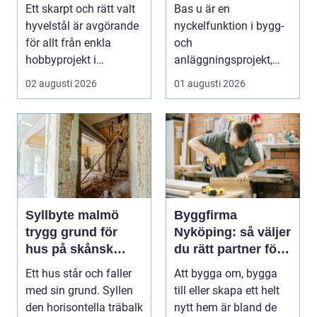
byggprojekt
Ett skarpt och rätt valt
Bas u är en
hyvelstål är avgörande
nyckelfunktion i bygg-
för allt från enkla
och
hobbyprojekt i
anläggningsprojekt,
verkstaden till k...
med ansvar för att
02 augusti 2026
01 augusti 2026
arbetsm...
Syllbyte malmö
Byggfirma
trygg grund för
Nyköping: så väljer
hus på skånsk
du rätt partner för
mark
ditt projekt
Ett hus står och faller
Att bygga om, bygga
med sin grund. Syllen
till eller skapa ett helt
den horisontella träbalk
nytt hem är bland de