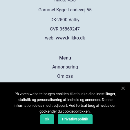
web:
www.klikko.dk
Menu
Annonsering
Om oss
Cookies
På vores website bruges cookies til at huske dine indstillinger,
Kontakta oss
statistik og personalisering af indhold og annoncer. Denne
Sitemap
information deles med tredjepart. Ved fortsat brug af websiden
godkender du cookiepolitikken.
Ok
Privatlivspolitik