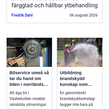
färgglad och hållbar ytbehandling
Fredrik Dahl
06 augusti 2026
Bilservice umeå så
Utbildning
tar du hand om
brandskydd
bilen i norrländskt
kunskap som
klimat
räddar liv och
Att äga bil i
En genomtänkt
skyddar
Västerbotten innebär
brandskyddsstrategi
verksamheter
särskilda utmaningar.
bygger inte bara på