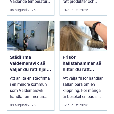
Växlande temperaturer,
rätt produkter och
vägsalt, grus, snösl...
installationer. Den
05 augusti 2026
04 augusti 2026
bygger ...
Städfirma
Frisör
valdemarsvik så
hallstahammar så
väljer du rätt hjälp
hittar du rätt
för hem och
salong för stil,
Att anlita en städfirma
Att välja frisör handlar
företag
kvalitet och känsla
i en mindre kommun
sällan bara om en
som Valdemarsvik
klippning. För många
handlar om mer än
är besöket en paus i
bara rena golv och
vardagen, ett s...
03 augusti 2026
02 augusti 2026
dam...