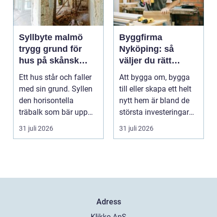
Syllbyte malmö
Byggfirma
trygg grund för
Nyköping: så
hus på skånsk
väljer du rätt
mark
partner för ditt
Ett hus står och faller
Att bygga om, bygga
projekt
med sin grund. Syllen
till eller skapa ett helt
den horisontella
nytt hem är bland de
träbalk som bär upp
största investeringar
väggarna mot pla...
m...
31 juli 2026
31 juli 2026
Adress