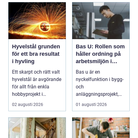
Hyvelstål grunden
Bas U: Rollen som
för ett bra resultat
håller ordning på
i hyvling
arbetsmiljön i
byggprojekt
Ett skarpt och rätt valt
Bas u är en
hyvelstål är avgörande
nyckelfunktion i bygg-
för allt från enkla
och
hobbyprojekt i
anläggningsprojekt,
verkstaden till k...
med ansvar för att
02 augusti 2026
01 augusti 2026
arbetsm...