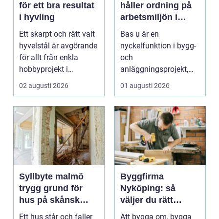
för ett bra resultat
håller ordning på
i hyvling
arbetsmiljön i
byggprojekt
Ett skarpt och rätt valt
Bas u är en
hyvelstål är avgörande
nyckelfunktion i bygg-
för allt från enkla
och
hobbyprojekt i
anläggningsprojekt,
verkstaden till k...
med ansvar för att
02 augusti 2026
01 augusti 2026
arbetsm...
Syllbyte malmö
Byggfirma
trygg grund för
Nyköping: så
hus på skånsk
väljer du rätt
mark
partner för ditt
Ett hus står och faller
Att bygga om, bygga