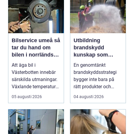
Bilservice umeå så
Utbildning
tar du hand om
brandskydd
bilen i norrländskt
kunskap som
klimat
räddar liv och
Att äga bil i
En genomtänkt
skyddar
Västerbotten innebär
brandskyddsstrategi
verksamheter
särskilda utmaningar.
bygger inte bara på
Växlande temperaturer,
rätt produkter och
vägsalt, grus, snösl...
installationer. Den
05 augusti 2026
04 augusti 2026
bygger ...