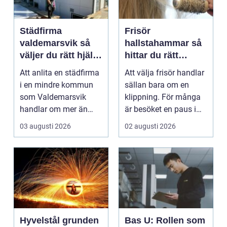
Städfirma
Frisör
valdemarsvik så
hallstahammar så
väljer du rätt hjälp
hittar du rätt
för hem och
salong för stil,
Att anlita en städfirma
Att välja frisör handlar
företag
kvalitet och känsla
i en mindre kommun
sällan bara om en
som Valdemarsvik
klippning. För många
handlar om mer än
är besöket en paus i
bara rena golv och
vardagen, ett s...
03 augusti 2026
02 augusti 2026
dam...
Hyvelstål grunden
Bas U: Rollen som