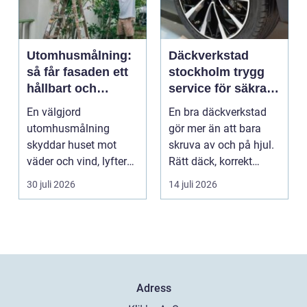
Utomhusmålning:
Däckverkstad
så får fasaden ett
stockholm trygg
hållbart och
service för säkra
vackert resultat
mil året runt
En välgjord
En bra däckverkstad
utomhusmålning
gör mer än att bara
skyddar huset mot
skruva av och på hjul.
väder och vind, lyfter
Rätt däck, korrekt
helhetsintrycket...
montering och rege...
30 juli 2026
14 juli 2026
Adress