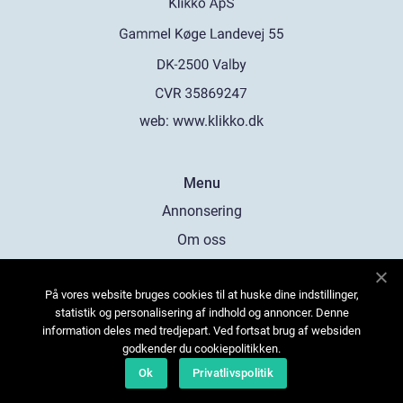
web:
www.klikko.dk
Menu
Annonsering
Om oss
Cookies
På vores website bruges cookies til at huske dine indstillinger,
Kontakta oss
statistik og personalisering af indhold og annoncer. Denne
Sitemap
information deles med tredjepart. Ved fortsat brug af websiden
godkender du cookiepolitikken.
Ok
Privatlivspolitik