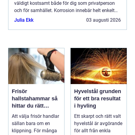
väldigt kostsamt både för dig som privatperson
och för samhället. Korrosion innebär helt enkelt
att ett material, va...
Julia Ekk
03 augusti 2026
Frisör
Hyvelstål grunden
hallstahammar så
för ett bra resultat
hittar du rätt
i hyvling
salong för stil,
Att välja frisör handlar
Ett skarpt och rätt valt
kvalitet och känsla
sällan bara om en
hyvelstål är avgörande
klippning. För många
för allt från enkla