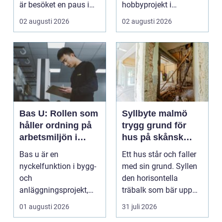
är besöket en paus i
hobbyprojekt i
vardagen, ett s...
verkstaden till k...
02 augusti 2026
02 augusti 2026
Bas U: Rollen som
Syllbyte malmö
håller ordning på
trygg grund för
arbetsmiljön i
hus på skånsk
byggprojekt
mark
Bas u är en
Ett hus står och faller
nyckelfunktion i bygg-
med sin grund. Syllen
och
den horisontella
anläggningsprojekt,
träbalk som bär upp
med ansvar för att
väggarna mot pla...
01 augusti 2026
31 juli 2026
arbetsm...