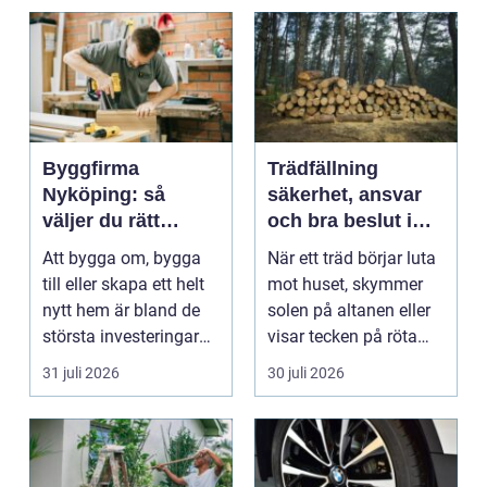
Byggfirma
Trädfällning
Nyköping: så
säkerhet, ansvar
väljer du rätt
och bra beslut i
partner för ditt
trädgården
Att bygga om, bygga
När ett träd börjar luta
projekt
till eller skapa ett helt
mot huset, skymmer
nytt hem är bland de
solen på altanen eller
största investeringar
visar tecken på röta
m...
uppstår ofta...
31 juli 2026
30 juli 2026