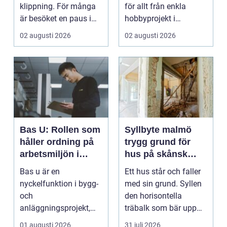
klippning. För många
för allt från enkla
är besöket en paus i
hobbyprojekt i
vardagen, ett s...
verkstaden till k...
02 augusti 2026
02 augusti 2026
Bas U: Rollen som
Syllbyte malmö
håller ordning på
trygg grund för
arbetsmiljön i
hus på skånsk
byggprojekt
mark
Bas u är en
Ett hus står och faller
nyckelfunktion i bygg-
med sin grund. Syllen
och
den horisontella
anläggningsprojekt,
träbalk som bär upp
med ansvar för att
väggarna mot pla...
01 augusti 2026
31 juli 2026