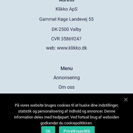
web:
www.klikko.dk
Menu
Annonsering
Om oss
Cookies
På vores website bruges cookies til at huske dine indstillinger,
Kontakta oss
statistik og personalisering af indhold og annoncer. Denne
Sitemap
information deles med tredjepart. Ved fortsat brug af websiden
godkender du cookiepolitikken.
Ok
Privatlivspolitik