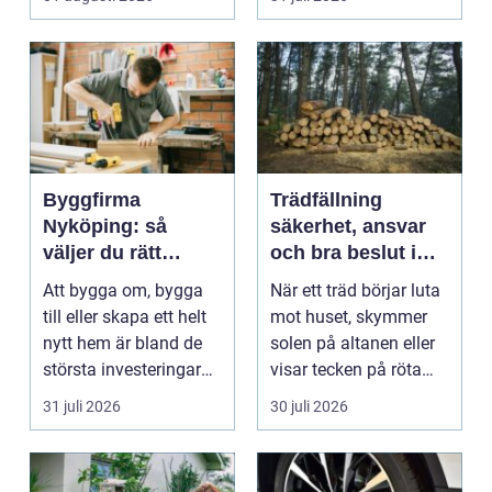
arbetsm...
Byggfirma
Trädfällning
Nyköping: så
säkerhet, ansvar
väljer du rätt
och bra beslut i
partner för ditt
trädgården
Att bygga om, bygga
När ett träd börjar luta
projekt
till eller skapa ett helt
mot huset, skymmer
nytt hem är bland de
solen på altanen eller
största investeringar
visar tecken på röta
m...
uppstår ofta...
31 juli 2026
30 juli 2026