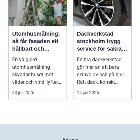
Utomhusmålning:
Däckverkstad
så får fasaden ett
stockholm trygg
hållbart och
service för säkra
vackert resultat
mil året runt
En välgjord
En bra däckverkstad
utomhusmålning
gör mer än att bara
skyddar huset mot
skruva av och på hjul.
väder och vind, lyfter
Rätt däck, korrekt
helhetsintrycket...
montering och rege...
30 juli 2026
14 juli 2026
Adress