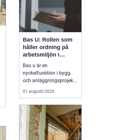
Bas U: Rollen som
håller ordning på
arbetsmiljön i
byggprojekt
Bas u är en
nyckelfunktion i bygg-
och anläggningsprojekt,
med ansvar för att
01 augusti 2026
arbetsmiljöarbetet
fungerar i det praktiska
utförandet. Genom att
samordna entreprenörer,
hålla arbetsmiljöplanen
levande och s&aum...