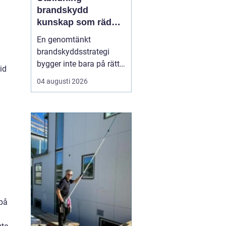
brandskydd
kunskap som räddar
liv och skyddar
En genomtänkt
verksamheter
brandskyddsstrategi
bygger inte bara på rätt
id
produkter och
04 augusti 2026
installationer. Den
bygger framför allt på
människor som vet vad
de gör. När ansvariga i
bygg- och
fastighetsbranschen får
rätt kunskap om
brandskydd minskar
risken för fel som ...
 på