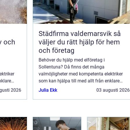
Städfirma valdemarsvik så
v och
väljer du rätt hjälp för hem
och företag
Behöver du hjälp med elföretag i
Sollentuna? Då finns det många
ktriker
valmöjligheter med kompetenta elektriker
nklare
som kan hjälpa till med allt från enklare
ationer.
reparationer till omfattande installationer.
gusti 2026
Julia Ekk
03 augusti 2026
Med rätt e...