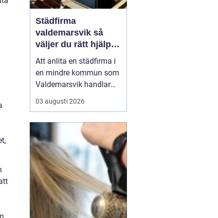
uta
Städfirma
valdemarsvik så
väljer du rätt hjälp
för hem och företag
Att anlita en städfirma i
en mindre kommun som
Valdemarsvik handlar
om mer än bara rena
03 augusti 2026
a
golv och dammfria
hyllor. För många
familjer och företag är
t,
städningen en pusselbit
som avgör hur vardagen
fungerar. En bra
n
städpartner frigör tid,
att
skapar ro i hu...
om