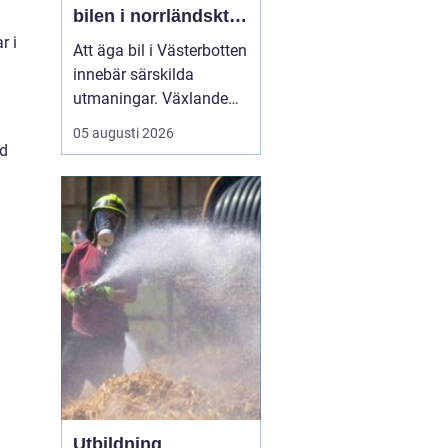
bilen i norrländskt
klimat
r i
Att äga bil i Västerbotten
innebär särskilda
utmaningar. Växlande
temperaturer, vägsalt,
05 augusti 2026
grus, snöslask och långa
ed
avstånd sliter hårt på
både lack, underrede och
teknik. Många bilägare
söker därför
efter...
Utbildning