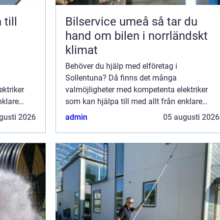
till
Bilservice umeå så tar du
hand om bilen i norrländskt
klimat
Behöver du hjälp med elföretag i
Sollentuna? Då finns det många
ktriker
valmöjligheter med kompetenta elektriker
nklare
som kan hjälpa till med allt från enklare
ationer.
reparationer till omfattande installationer.
gusti 2026
admin
05 augusti 2026
Med rätt e...