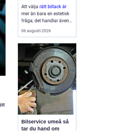
ytbehandling
Att välja
rätt billack är
mer än bara en estetisk
fråga; det handlar även
om funktion och
06 augusti 2026
hållbarhet. Bilens lack är
del av dess identitet,
skyddar karos...
ätt
Bilservice umeå så
tar du hand om