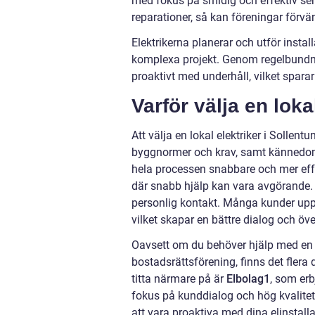
med fokus på smidig och effektiv se
reparationer, så kan föreningar förvä
Elektrikerna planerar och utför instal
komplexa projekt. Genom regelbundna
proaktivt med underhåll, vilket spar
Varför välja en loka
Att välja en lokal elektriker i Sollentu
byggnormer och krav, samt kännedom 
hela processen snabbare och mer effek
där snabb hjälp kan vara avgörande. E
personlig kontakt. Många kunder upp
vilket skapar en bättre dialog och ö
Oavsett om du behöver hjälp med en e
bostadsrättsförening, finns det flera d
titta närmare på är
Elbolag1
, som erb
fokus på kunddialog och hög kvalitet 
att vara proaktiva med dina elinstalla