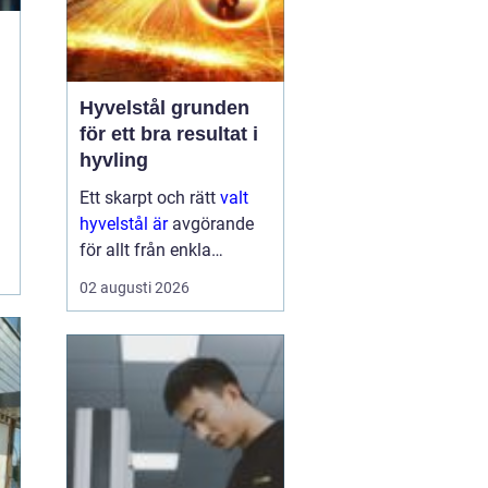
Hyvelstål grunden
för ett bra resultat i
hyvling
Ett skarpt och rätt
valt
hyvelstål är
avgörande
för allt från enkla
hobbyprojekt i
02 augusti 2026
verkstaden till
kontinuerlig produktion i
sågverk och hyvlerier.
Ytan på virket,
maskinens effektivitet
och s...