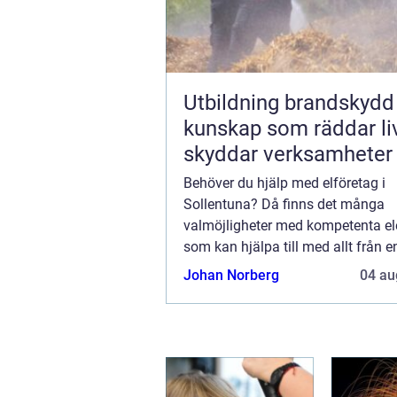
Utbildning brandskydd
kunskap som räddar li
skyddar verksamheter
Behöver du hjälp med elföretag i
Sollentuna? Då finns det många
valmöjligheter med kompetenta ele
som kan hjälpa till med allt från e
reparationer till omfattande install
Johan Norberg
04 au
Med rätt e...