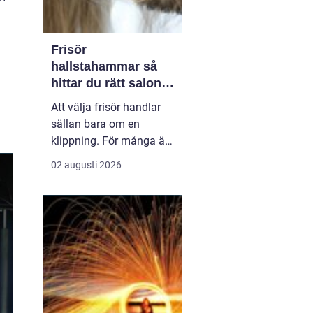
Frisör
hallstahammar så
hittar du rätt salong
för stil, kvalitet och
Att välja frisör handlar
känsla
sällan bara om en
klippning. För många är
besöket en paus i
02 augusti 2026
vardagen, ett sätt att
stärka självkänslan och
ibland ett viktigt
förberedande steg inför
ett stort ögonblick i livet.
I en mindre ort som
Hallstahammar blir valet
a...