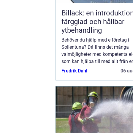
Billack: en introduktion 
färgglad och hållbar
ytbehandling
Behöver du hjälp med elföretag i
Sollentuna? Då finns det många
valmöjligheter med kompetenta ele
som kan hjälpa till med allt från e
reparationer till omfattande install
Fredrik Dahl
06 au
Med rätt e...