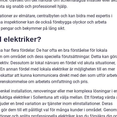
rvice. Oavsett om det handlar om schemalagda insatser eller ak
nta sig snabb och professionell hjälp.
lationer av elmätare, centralbyten och kan bidra med expertis i
 inspektioner kan de också förebygga olyckor och arbeta
ar pengar och bekymmer på lång sikt.
l elektriker?
na har flera fördelar. De har ofta en bra förståelse för lokala
om området och dess speciella förutsättningar. Detta kan gör
tiv. Dessutom är lokal närvaro en fördel vid akuta situationer,
n annan fördel med lokala elektriker är möjligheten till en mer
skattar att kunna kommunicera direkt med den som utför arbete
verenskommelse om arbetets omfattning och pris.
nkel installation, renoveringar eller mer komplexa lösningar i e
uktiga elektriker i Sollentuna att välja mellan. Ett företag värda 
juder en bred variation av tjänster inom elinstallationer. Deras
gör dem till ett pålitligt val för många kunder i området. Genom
tioner och anlita professionella elektriker, kan du försäkra dig 