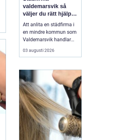
valdemarsvik så
väljer du rätt hjälp
för hem och företag
Att anlita en städfirma i
en mindre kommun som
Valdemarsvik handlar
om mer än bara rena
03 augusti 2026
golv och dammfria
hyllor. För många
familjer och företag är
städningen en pusselbit
som avgör hur vardagen
fungerar. En bra
städpartner frigör tid,
skapar ro i hu...