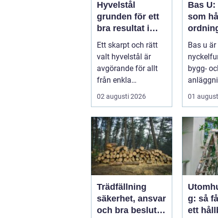
Hyvelstål
Bas U:
grunden för ett
som hå
bra resultat i
ordnin
hyvling
arbetsm
Ett skarpt och rätt
Bas u är
byggpr
valt hyvelstål är
nyckelfu
avgörande för allt
bygg- oc
från enkla
anläggni
hobbyprojekt i
med ansv
02 augusti 2026
01 august
verkstaden till k...
arbetsm.
Trädfällning
Utomh
säkerhet, ansvar
g: så f
och bra beslut i
ett hål