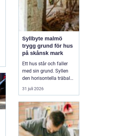
Syllbyte malmö
trygg grund för hus
på skånsk mark
Ett hus står och faller
med sin grund. Syllen
den horisontella träbalk
som bär upp väggarna
31 juli 2026
mot plattan eller
grunden är en av de
mest utsatta delarna i en
villa. I Malmö, med
fuktigt klimat, närhet till
havet och många hus