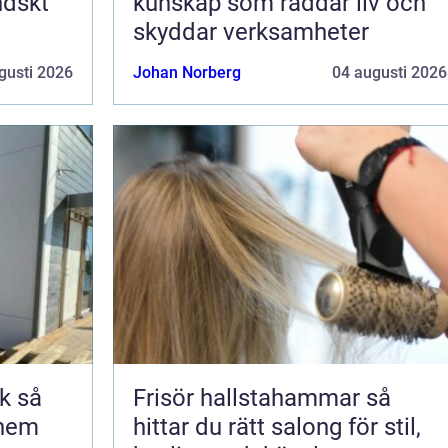
ndskt
kunskap som räddar liv och
skyddar verksamheter
gusti 2026
Johan Norberg
04 augusti 2026
så
Frisör hallstahammar så
 hem
hittar du rätt salong för stil,