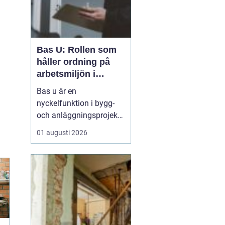
Bas U: Rollen som
håller ordning på
arbetsmiljön i
byggprojekt
Bas u är en
nyckelfunktion i bygg-
och anläggningsprojekt,
med ansvar för att
01 augusti 2026
arbetsmiljöarbetet
fungerar i det praktiska
utförandet. Genom att
samordna entreprenörer,
hålla arbetsmiljöplanen
levande och s&aum...