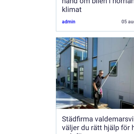
hand om bilen i norrlä
klimat
admin
05 au
Städfirma valdemarsvik 
väljer du rätt hjälp för