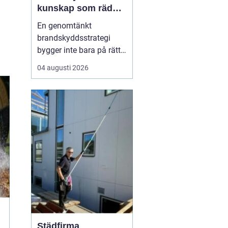
kunskap som räddar
liv och skyddar
En genomtänkt
verksamheter
brandskyddsstrategi
bygger inte bara på rätt
produkter och
04 augusti 2026
installationer. Den
bygger framför allt på
människor som vet vad
de gör. När ansvariga i
bygg- och
fastighetsbranschen får
rätt kunskap om
brandskydd minskar
risken för fel som ...
Städfirma