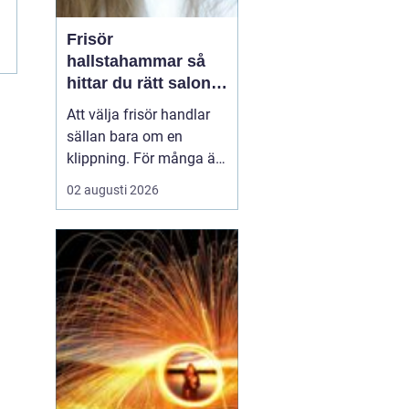
Frisör
hallstahammar så
hittar du rätt salong
för stil, kvalitet och
Att välja frisör handlar
känsla
sällan bara om en
klippning. För många är
besöket en paus i
02 augusti 2026
vardagen, ett sätt att
stärka självkänslan och
ibland ett viktigt
förberedande steg inför
ett stort ögonblick i livet.
I en mindre ort som
Hallstahammar blir valet
a...