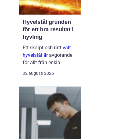
Hyvelstål grunden
för ett bra resultat i
hyvling
Ett skarpt och rätt
valt
hyvelstål är
avgörande
för allt från enkla
hobbyprojekt i
02 augusti 2026
verkstaden till
kontinuerlig produktion i
sågverk och hyvlerier.
Ytan på virket,
maskinens effektivitet
och s...