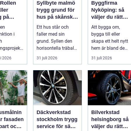
 Rollen
Syllbyte malmö
Byggfirma
ller
trygg grund för
Nyköping: så
g på
hus på skånsk
väljer du rätt
iljön i
mark
partner för ditt
 en
Ett hus står och
Att bygga om,
ojekt
projekt
nktion i
faller med sin
bygga till eller
h
grund. Syllen den
skapa ett helt nytt
ngsprojekt,
horisontella träbalk
hem är bland de
ar för att
som bär upp
största
i 2026
31 juli 2026
31 juli 2026
..
väggarna mot pla...
investeringar m...
usmålnin
Däckverkstad
Bilverkstad
år fasaden
stockholm trygg
helsingborg så
lbart och
service för säkra
väljer du rätt