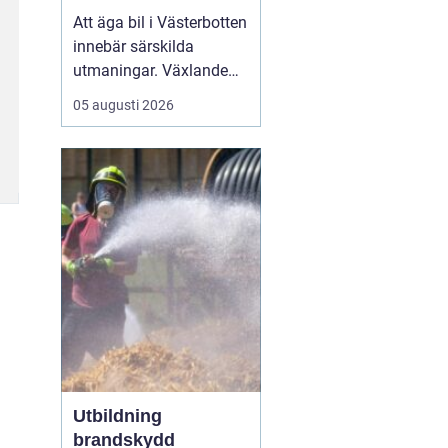
klimat
Att äga bil i Västerbotten
innebär särskilda
utmaningar. Växlande
temperaturer, vägsalt,
05 augusti 2026
grus, snöslask och långa
avstånd sliter hårt på
både lack, underrede och
teknik. Många bilägare
söker därför
efter...
Utbildning
brandskydd