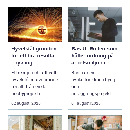
Hyvelstål grunden
Bas U: Rollen som
för ett bra resultat
håller ordning på
i hyvling
arbetsmiljön i
byggprojekt
Ett skarpt och rätt valt
Bas u är en
hyvelstål är avgörande
nyckelfunktion i bygg-
för allt från enkla
och
hobbyprojekt i
anläggningsprojekt,
verkstaden till k...
med ansvar för att
02 augusti 2026
01 augusti 2026
arbetsm...