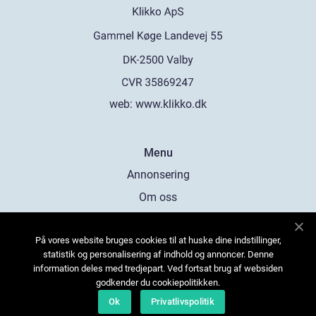
web:
www.klikko.dk
Menu
Annonsering
Om oss
Cookies
På vores website bruges cookies til at huske dine indstillinger,
Kontakta oss
statistik og personalisering af indhold og annoncer. Denne
Sitemap
information deles med tredjepart. Ved fortsat brug af websiden
godkender du cookiepolitikken.
Ok
Privatlivspolitik