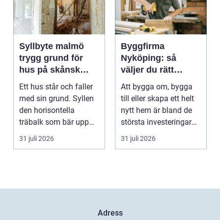
Syllbyte malmö
Byggfirma
trygg grund för
Nyköping: så
hus på skånsk
väljer du rätt
mark
partner för ditt
Ett hus står och faller
Att bygga om, bygga
projekt
med sin grund. Syllen
till eller skapa ett helt
den horisontella
nytt hem är bland de
träbalk som bär upp
största investeringar
väggarna mot pla...
m...
31 juli 2026
31 juli 2026
Adress