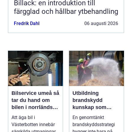
Billack: en introduktion till
färgglad och hållbar ytbehandling
Fredrik Dahl
06 augusti 2026
Bilservice umeå så
Utbildning
tar du hand om
brandskydd
bilen i norrländskt
kunskap som
klimat
räddar liv och
Att äga bil i
En genomtänkt
skyddar
Västerbotten innebär
brandskyddsstrategi
verksamheter
särskilda utmaningar.
bygger inte bara på