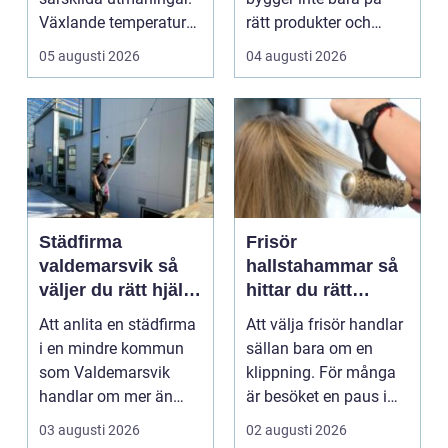
Växlande temperaturer,
rätt produkter och
vägsalt, grus, snösl...
installationer. Den
05 augusti 2026
04 augusti 2026
bygger ...
Städfirma
Frisör
valdemarsvik så
hallstahammar så
väljer du rätt hjälp
hittar du rätt
för hem och
salong för stil,
Att anlita en städfirma
Att välja frisör handlar
företag
kvalitet och känsla
i en mindre kommun
sällan bara om en
som Valdemarsvik
klippning. För många
handlar om mer än
är besöket en paus i
bara rena golv och
vardagen, ett s...
03 augusti 2026
02 augusti 2026
dam...