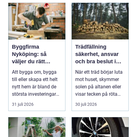
Byggfirma
Trädfällning
Nyköping: så
säkerhet, ansvar
väljer du rätt
och bra beslut i
partner för ditt
trädgården
Att bygga om, bygga
När ett träd börjar luta
projekt
till eller skapa ett helt
mot huset, skymmer
nytt hem är bland de
solen på altanen eller
största investeringar
visar tecken på röta
m...
uppstår ofta...
31 juli 2026
30 juli 2026