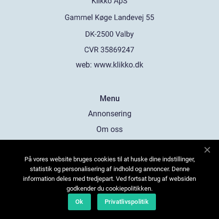
web:
www.klikko.dk
Menu
Annonsering
Om oss
Cookies
På vores website bruges cookies til at huske dine indstillinger,
Kontakta oss
statistik og personalisering af indhold og annoncer. Denne
Sitemap
information deles med tredjepart. Ved fortsat brug af websiden
godkender du cookiepolitikken.
Ok
Privatlivspolitik