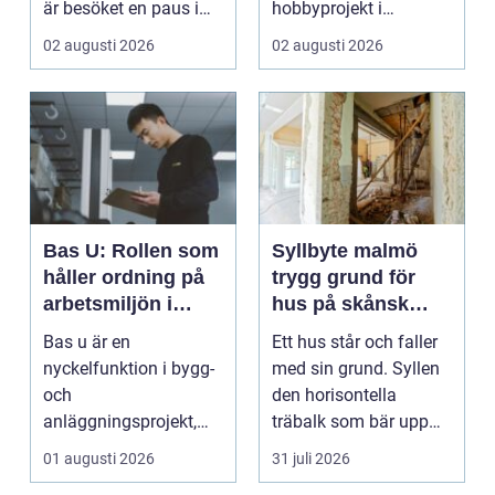
är besöket en paus i
hobbyprojekt i
vardagen, ett s...
verkstaden till k...
02 augusti 2026
02 augusti 2026
Bas U: Rollen som
Syllbyte malmö
håller ordning på
trygg grund för
arbetsmiljön i
hus på skånsk
byggprojekt
mark
Bas u är en
Ett hus står och faller
nyckelfunktion i bygg-
med sin grund. Syllen
och
den horisontella
anläggningsprojekt,
träbalk som bär upp
med ansvar för att
väggarna mot pla...
01 augusti 2026
31 juli 2026
arbetsm...