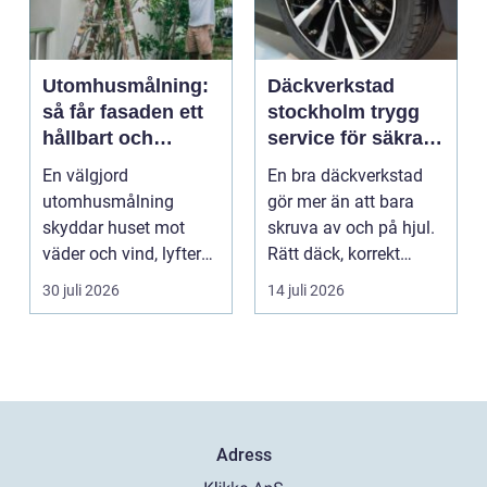
Utomhusmålning:
Däckverkstad
så får fasaden ett
stockholm trygg
hållbart och
service för säkra
vackert resultat
mil året runt
En välgjord
En bra däckverkstad
utomhusmålning
gör mer än att bara
skyddar huset mot
skruva av och på hjul.
väder och vind, lyfter
Rätt däck, korrekt
helhetsintrycket...
montering och rege...
30 juli 2026
14 juli 2026
Adress