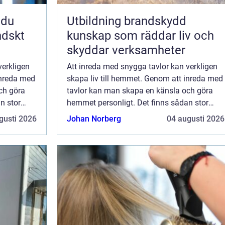
Utbildning brandskydd
ndskt
kunskap som räddar liv och
skyddar verksamheter
verkligen
Att inreda med snygga tavlor kan verkligen
inreda med
skapa liv till hemmet. Genom att inreda med
ch göra
tavlor kan man skapa en känsla och göra
n stor
hemmet personligt. Det finns sådan stor
elt kan
variation bland tavlor att man enkelt kan
gusti 2026
Johan Norberg
04 augusti 2026
hitta motiv som man verkl...