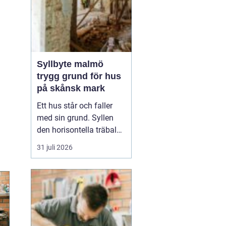
Syllbyte malmö
trygg grund för hus
på skånsk mark
Ett hus står och faller
med sin grund. Syllen
den horisontella träbalk
som bär upp väggarna
31 juli 2026
mot plattan eller
grunden är en av de
mest utsatta delarna i en
villa. I Malmö, med
fuktigt klimat, närhet till
havet och många hus