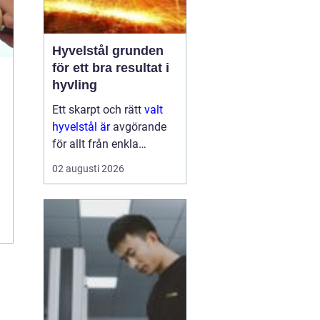
Hyvelstål grunden
för ett bra resultat i
hyvling
Ett skarpt och rätt
valt
hyvelstål är
avgörande
för allt från enkla
hobbyprojekt i
02 augusti 2026
verkstaden till
kontinuerlig produktion i
sågverk och hyvlerier.
Ytan på virket,
maskinens effektivitet
och s...