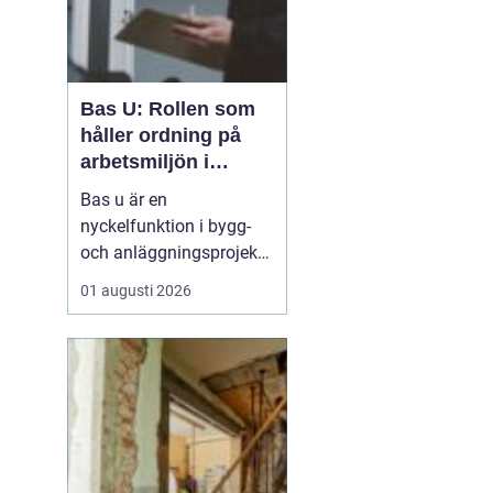
Bas U: Rollen som
håller ordning på
arbetsmiljön i
byggprojekt
Bas u är en
nyckelfunktion i bygg-
och anläggningsprojekt,
med ansvar för att
01 augusti 2026
arbetsmiljöarbetet
fungerar i det praktiska
utförandet. Genom att
samordna entreprenörer,
hålla arbetsmiljöplanen
levande och s&aum...