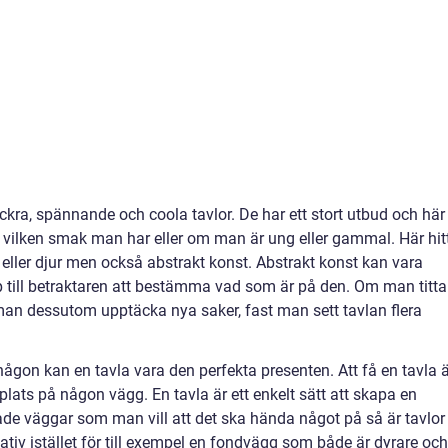
ra, spännande och coola tavlor. De har ett stort utbud och här
tt vilken smak man har eller om man är ung eller gammal. Här hit
ller djur men också abstrakt konst. Abstrakt konst kan vara
pp till betraktaren att bestämma vad som är på den. Om man titta
man dessutom upptäcka nya saker, fast man sett tavlan flera
 någon kan en tavla vara den perfekta presenten. Att få en tavla 
ta plats på någon vägg. En tavla är ett enkelt sätt att skapa en
de väggar som man vill att det ska hända något på så är tavlor
rnativ istället för till exempel en fondvägg som både är dyrare och