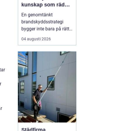
kunskap som räddar
liv och skyddar
En genomtänkt
verksamheter
brandskyddsstrategi
bygger inte bara på rätt
produkter och
04 augusti 2026
installationer. Den
bygger framför allt på
människor som vet vad
de gör. När ansvariga i
tar
bygg- och
fastighetsbranschen får
r
rätt kunskap om
brandskydd minskar
risken för fel som ...
är
Städfirma