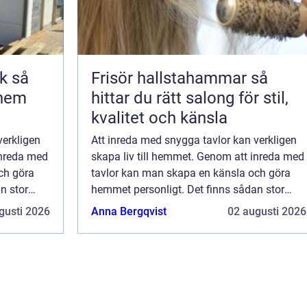
så
Frisör hallstahammar så
 hem
hittar du rätt salong för stil,
kvalitet och känsla
verkligen
Att inreda med snygga tavlor kan verkligen
inreda med
skapa liv till hemmet. Genom att inreda med
ch göra
tavlor kan man skapa en känsla och göra
n stor
hemmet personligt. Det finns sådan stor
elt kan
variation bland tavlor att man enkelt kan
gusti 2026
Anna Bergqvist
02 augusti 2026
hitta motiv som man verkl...