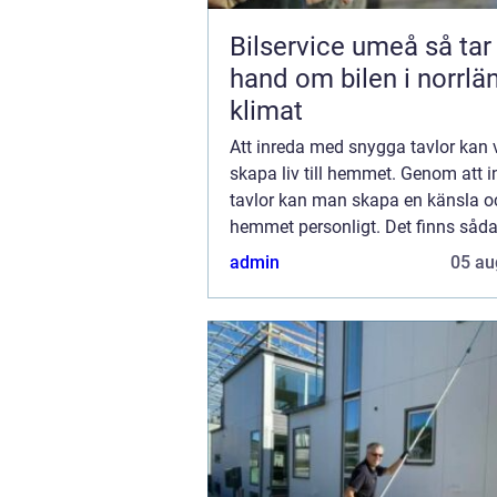
Bilservice umeå så tar du
hand om bilen i norrlä
klimat
Att inreda med snygga tavlor kan 
skapa liv till hemmet. Genom att 
tavlor kan man skapa en känsla o
hemmet personligt. Det finns såda
variation bland tavlor att man enk
admin
05 au
hitta motiv som man verkl...