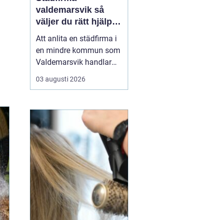
valdemarsvik så
väljer du rätt hjälp
för hem och företag
Att anlita en städfirma i
en mindre kommun som
Valdemarsvik handlar
om mer än bara rena
03 augusti 2026
golv och dammfria
hyllor. För många
familjer och företag är
städningen en pusselbit
som avgör hur vardagen
fungerar. En bra
städpartner frigör tid,
skapar ro i hu...