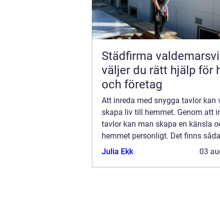
Städfirma valdemarsvik 
väljer du rätt hjälp för
och företag
Att inreda med snygga tavlor kan 
skapa liv till hemmet. Genom att 
tavlor kan man skapa en känsla o
hemmet personligt. Det finns såda
variation bland tavlor att man enk
Julia Ekk
03 au
hitta motiv som man verkl...