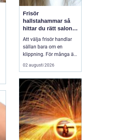
Frisör
hallstahammar så
hittar du rätt salong
för stil, kvalitet och
Att välja frisör handlar
känsla
sällan bara om en
klippning. För många är
besöket en paus i
02 augusti 2026
vardagen, ett sätt att
stärka självkänslan och
ibland ett viktigt
förberedande steg inför
ett stort ögonblick i livet.
I en mindre ort som
Hallstahammar blir valet
a...