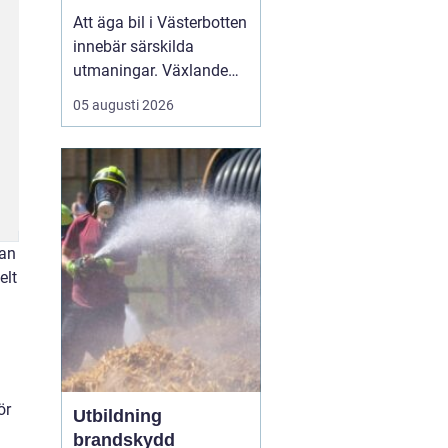
klimat
Att äga bil i Västerbotten
innebär särskilda
utmaningar. Växlande
temperaturer, vägsalt,
05 augusti 2026
grus, snöslask och långa
avstånd sliter hårt på
både lack, underrede och
teknik. Många bilägare
söker därför
efter...
man
elt
ör
Utbildning
brandskydd