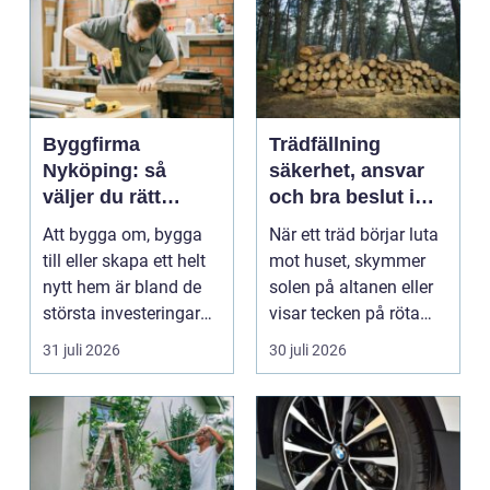
Byggfirma
Trädfällning
Nyköping: så
säkerhet, ansvar
väljer du rätt
och bra beslut i
partner för ditt
trädgården
Att bygga om, bygga
När ett träd börjar luta
projekt
till eller skapa ett helt
mot huset, skymmer
nytt hem är bland de
solen på altanen eller
största investeringar
visar tecken på röta
m...
uppstår ofta...
31 juli 2026
30 juli 2026