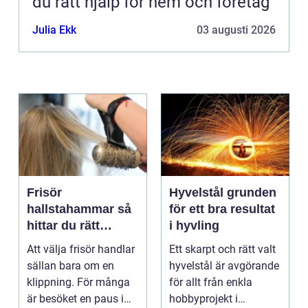
du rätt hjälp för hem och företag
Julia Ekk
03 augusti 2026
Frisör
Hyvelstål grunden
hallstahammar så
för ett bra resultat
hittar du rätt
i hyvling
salong för stil,
Att välja frisör handlar
Ett skarpt och rätt valt
kvalitet och känsla
sällan bara om en
hyvelstål är avgörande
klippning. För många
för allt från enkla
är besöket en paus i
hobbyprojekt i