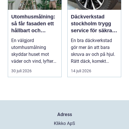
Utomhusmålning:
Däckverkstad
så får fasaden ett
stockholm trygg
hållbart och
service för säkra
vackert resultat
mil året runt
En välgjord
En bra däckverkstad
utomhusmålning
gör mer än att bara
skyddar huset mot
skruva av och på hjul.
väder och vind, lyfter
Rätt däck, korrekt
helhetsintrycket...
montering och rege...
30 juli 2026
14 juli 2026
Adress