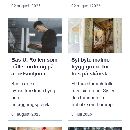
vardagen, ett s...
verkstaden till k...
02 augusti 2026
02 augusti 2026
Bas U: Rollen som
Syllbyte malmö
håller ordning på
trygg grund för
arbetsmiljön i
hus på skånsk
byggprojekt
mark
Bas u är en
Ett hus står och faller
nyckelfunktion i bygg-
med sin grund. Syllen
och
den horisontella
anläggningsprojekt,
träbalk som bär upp
med ansvar för att
väggarna mot pla...
01 augusti 2026
31 juli 2026
arbetsm...