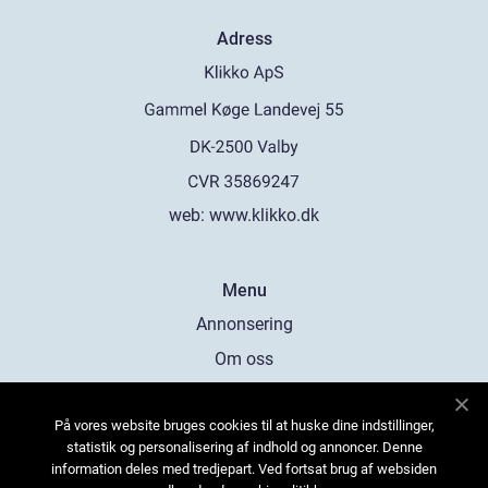
Adress
web:
www.klikko.dk
Menu
Annonsering
Om oss
Cookies
På vores website bruges cookies til at huske dine indstillinger,
Kontakta oss
statistik og personalisering af indhold og annoncer. Denne
Sitemap
information deles med tredjepart. Ved fortsat brug af websiden