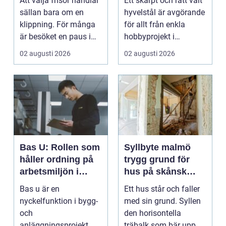
Att välja frisör handlar
Ett skarpt och rätt valt
kvalitet och känsla
sällan bara om en
hyvelstål är avgörande
klippning. För många
för allt från enkla
är besöket en paus i
hobbyprojekt i
vardagen, ett s...
verkstaden till k...
02 augusti 2026
02 augusti 2026
Bas U: Rollen som
Syllbyte malmö
håller ordning på
trygg grund för
arbetsmiljön i
hus på skånsk
byggprojekt
mark
Bas u är en
Ett hus står och faller
nyckelfunktion i bygg-
med sin grund. Syllen
och
den horisontella
anläggningsprojekt,
träbalk som bär upp