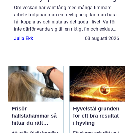
Om veckan har varit lång med många timmars
arbete förtjänar man en trevlig helg där man bara
får koppla av och njuta av det goda i livet. Varför
inte därför vända sig till en riktigt fin och exklus...
Julia Ekk
03 augusti 2026
Frisör
Hyvelstål grunden
hallstahammar så
för ett bra resultat
hittar du rätt
i hyvling
salong för stil,