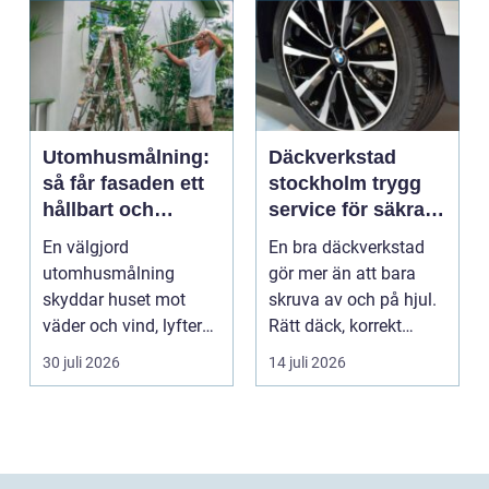
Utomhusmålning:
Däckverkstad
så får fasaden ett
stockholm trygg
hållbart och
service för säkra
vackert resultat
mil året runt
En välgjord
En bra däckverkstad
utomhusmålning
gör mer än att bara
skyddar huset mot
skruva av och på hjul.
väder och vind, lyfter
Rätt däck, korrekt
helhetsintrycket...
montering och rege...
30 juli 2026
14 juli 2026