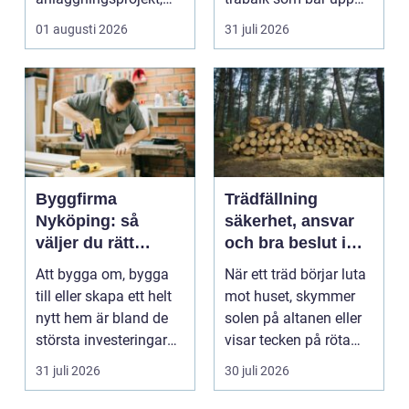
med ansvar för att
väggarna mot pla...
01 augusti 2026
31 juli 2026
arbetsm...
Byggfirma
Trädfällning
Nyköping: så
säkerhet, ansvar
väljer du rätt
och bra beslut i
partner för ditt
trädgården
Att bygga om, bygga
När ett träd börjar luta
projekt
till eller skapa ett helt
mot huset, skymmer
nytt hem är bland de
solen på altanen eller
största investeringar
visar tecken på röta
m...
uppstår ofta...
31 juli 2026
30 juli 2026