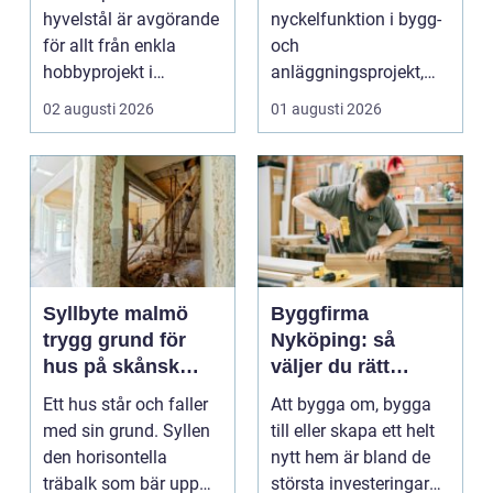
hyvelstål är avgörande
nyckelfunktion i bygg-
för allt från enkla
och
hobbyprojekt i
anläggningsprojekt,
verkstaden till k...
med ansvar för att
02 augusti 2026
01 augusti 2026
arbetsm...
Syllbyte malmö
Byggfirma
trygg grund för
Nyköping: så
hus på skånsk
väljer du rätt
mark
partner för ditt
Ett hus står och faller
Att bygga om, bygga
projekt
med sin grund. Syllen
till eller skapa ett helt
den horisontella
nytt hem är bland de
träbalk som bär upp
största investeringar