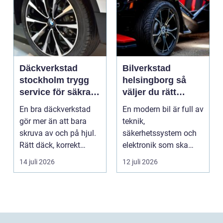
Däckverkstad
Bilverkstad
stockholm trygg
helsingborg så
service för säkra
väljer du rätt
mil året runt
service för din bil
En bra däckverkstad
En modern bil är full av
gör mer än att bara
teknik,
skruva av och på hjul.
säkerhetssystem och
Rätt däck, korrekt
elektronik som ska
montering och rege...
fungera tillsammans
14 juli 2026
12 juli 2026
varje da...