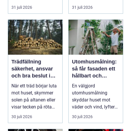
väggarna mot pla...
m...
31 juli 2026
31 juli 2026
Trädfällning
Utomhusmålning:
säkerhet, ansvar
så får fasaden ett
och bra beslut i
hållbart och
trädgården
vackert resultat
När ett träd börjar luta
En välgjord
mot huset, skymmer
utomhusmålning
solen på altanen eller
skyddar huset mot
visar tecken på röta
väder och vind, lyfter
uppstår ofta...
helhetsintrycket...
30 juli 2026
30 juli 2026