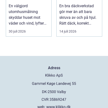
vackert resultat
mil året runt
En välgjord
En bra däckverkstad
utomhusmålning
gör mer än att bara
skyddar huset mot
skruva av och på hjul.
väder och vind, lyfter
Rätt däck, korrekt
helhetsintrycket...
montering och rege...
30 juli 2026
14 juli 2026
Adress
web:
www.klikko.dk