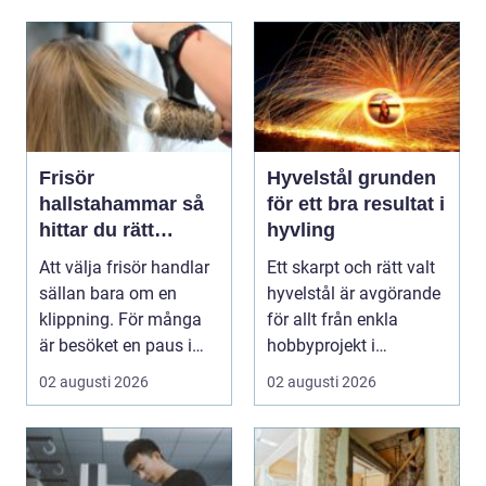
Frisör
Hyvelstål grunden
hallstahammar så
för ett bra resultat i
hittar du rätt
hyvling
salong för stil,
Att välja frisör handlar
Ett skarpt och rätt valt
kvalitet och känsla
sällan bara om en
hyvelstål är avgörande
klippning. För många
för allt från enkla
är besöket en paus i
hobbyprojekt i
vardagen, ett s...
verkstaden till k...
02 augusti 2026
02 augusti 2026