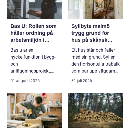
Bas U: Rollen som
Syllbyte malmö
håller ordning på
trygg grund för
arbetsmiljön i
hus på skånsk
byggprojekt
mark
Bas u är en
Ett hus står och faller
nyckelfunktion i bygg-
med sin grund. Syllen
och
den horisontella träbalk
anläggningsprojekt,
som bär upp väggarna
med ansvar för att
mot pla...
01 augusti 2026
31 juli 2026
arbetsm...