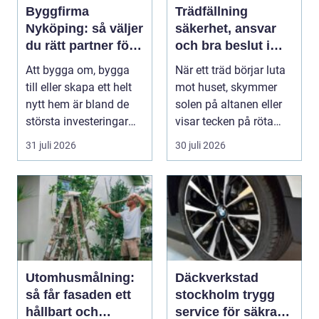
Byggfirma
Trädfällning
Nyköping: så väljer
säkerhet, ansvar
du rätt partner för
och bra beslut i
ditt projekt
trädgården
Att bygga om, bygga
När ett träd börjar luta
till eller skapa ett helt
mot huset, skymmer
nytt hem är bland de
solen på altanen eller
största investeringar
visar tecken på röta
m...
uppstår ofta...
31 juli 2026
30 juli 2026
Utomhusmålning:
Däckverkstad
så får fasaden ett
stockholm trygg
hållbart och
service för säkra