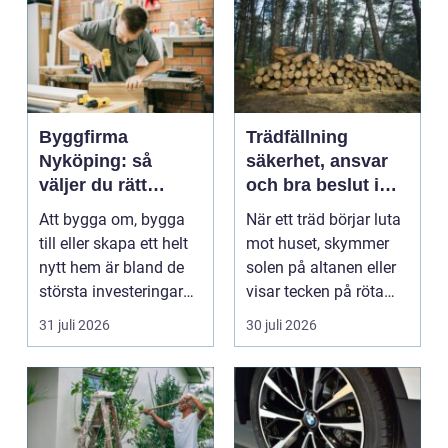
Byggfirma
Trädfällning
Nyköping: så
säkerhet, ansvar
väljer du rätt
och bra beslut i
partner för ditt
trädgården
Att bygga om, bygga
När ett träd börjar luta
projekt
till eller skapa ett helt
mot huset, skymmer
nytt hem är bland de
solen på altanen eller
största investeringar
visar tecken på röta
m...
uppstår ofta...
31 juli 2026
30 juli 2026