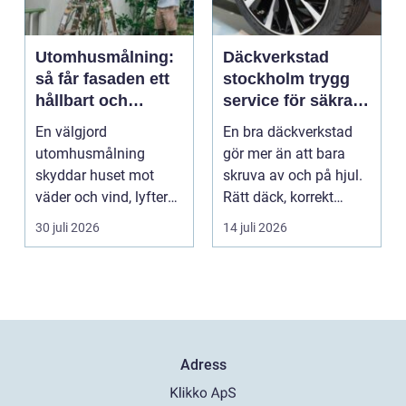
Utomhusmålning:
Däckverkstad
så får fasaden ett
stockholm trygg
hållbart och
service för säkra
vackert resultat
mil året runt
En välgjord
En bra däckverkstad
utomhusmålning
gör mer än att bara
skyddar huset mot
skruva av och på hjul.
väder och vind, lyfter
Rätt däck, korrekt
helhetsintrycket...
montering och rege...
30 juli 2026
14 juli 2026
Adress