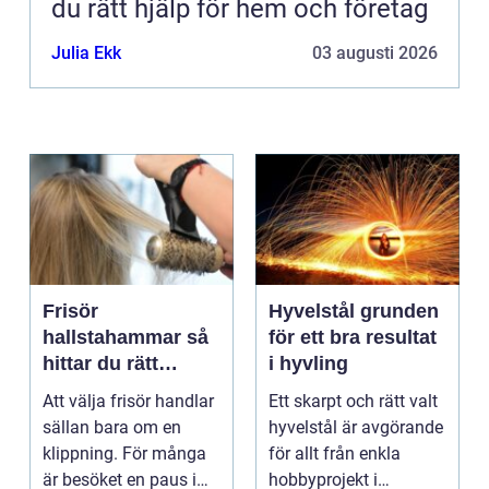
du rätt hjälp för hem och företag
Julia Ekk
03 augusti 2026
Frisör
Hyvelstål grunden
hallstahammar så
för ett bra resultat
hittar du rätt
i hyvling
salong för stil,
Att välja frisör handlar
Ett skarpt och rätt valt
kvalitet och känsla
sällan bara om en
hyvelstål är avgörande
klippning. För många
för allt från enkla
är besöket en paus i
hobbyprojekt i