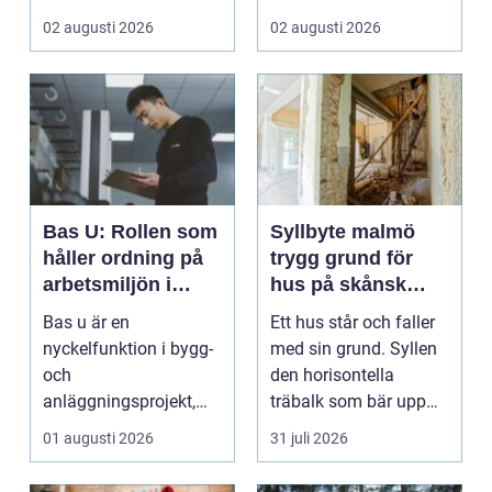
vardagen, ett s...
verkstaden till k...
02 augusti 2026
02 augusti 2026
Bas U: Rollen som
Syllbyte malmö
håller ordning på
trygg grund för
arbetsmiljön i
hus på skånsk
byggprojekt
mark
Bas u är en
Ett hus står och faller
nyckelfunktion i bygg-
med sin grund. Syllen
och
den horisontella
anläggningsprojekt,
träbalk som bär upp
med ansvar för att
väggarna mot pla...
01 augusti 2026
31 juli 2026
arbetsm...