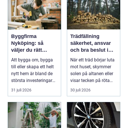
Byggfirma
Trädfällning
Nyköping: så
säkerhet, ansvar
väljer du rätt
och bra beslut i
partner för ditt
trädgården
Att bygga om, bygga
När ett träd börjar luta
projekt
till eller skapa ett helt
mot huset, skymmer
nytt hem är bland de
solen på altanen eller
största investeringar
visar tecken på röta
m...
uppstår ofta...
31 juli 2026
30 juli 2026