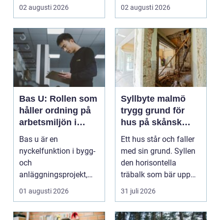
vardagen, ett s...
verkstaden till k...
02 augusti 2026
02 augusti 2026
Bas U: Rollen som
Syllbyte malmö
håller ordning på
trygg grund för
arbetsmiljön i
hus på skånsk
byggprojekt
mark
Bas u är en
Ett hus står och faller
nyckelfunktion i bygg-
med sin grund. Syllen
och
den horisontella
anläggningsprojekt,
träbalk som bär upp
med ansvar för att
väggarna mot pla...
01 augusti 2026
31 juli 2026
arbetsm...