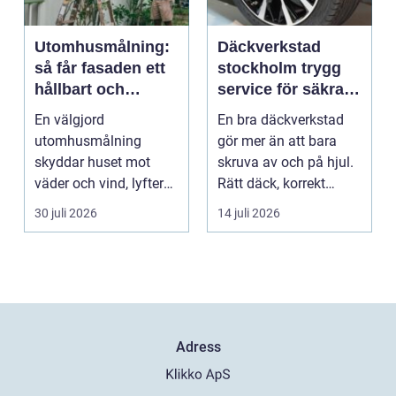
Utomhusmålning:
Däckverkstad
så får fasaden ett
stockholm trygg
hållbart och
service för säkra
vackert resultat
mil året runt
En välgjord
En bra däckverkstad
utomhusmålning
gör mer än att bara
skyddar huset mot
skruva av och på hjul.
väder och vind, lyfter
Rätt däck, korrekt
helhetsintrycket...
montering och rege...
30 juli 2026
14 juli 2026
Adress