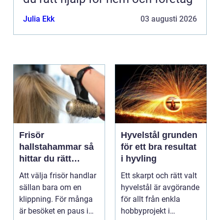
Julia Ekk
03 augusti 2026
Frisör
Hyvelstål grunden
hallstahammar så
för ett bra resultat
hittar du rätt
i hyvling
salong för stil,
Att välja frisör handlar
Ett skarpt och rätt valt
kvalitet och känsla
sällan bara om en
hyvelstål är avgörande
klippning. För många
för allt från enkla
är besöket en paus i
hobbyprojekt i