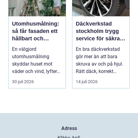
Utomhusmålning:
Däckverkstad
så får fasaden ett
stockholm trygg
hållbart och
service för säkra
vackert resultat
mil året runt
En välgjord
En bra däckverkstad
utomhusmålning
gör mer än att bara
skyddar huset mot
skruva av och på hjul.
väder och vind, lyfter
Rätt däck, korrekt
helhetsintrycket...
montering och rege...
30 juli 2026
14 juli 2026
Adress