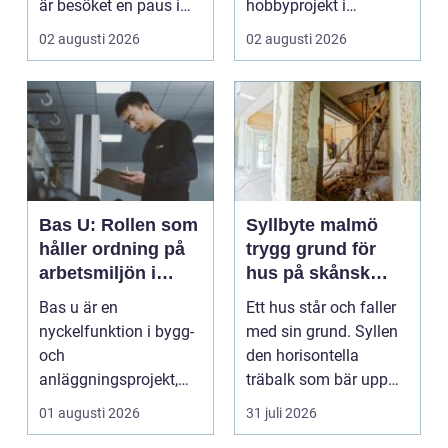
är besöket en paus i
hobbyprojekt i
vardagen, ett s...
verkstaden till k...
02 augusti 2026
02 augusti 2026
Bas U: Rollen som
Syllbyte malmö
håller ordning på
trygg grund för
arbetsmiljön i
hus på skånsk
byggprojekt
mark
Bas u är en
Ett hus står och faller
nyckelfunktion i bygg-
med sin grund. Syllen
och
den horisontella
anläggningsprojekt,
träbalk som bär upp
med ansvar för att
väggarna mot pla...
01 augusti 2026
31 juli 2026
arbetsm...