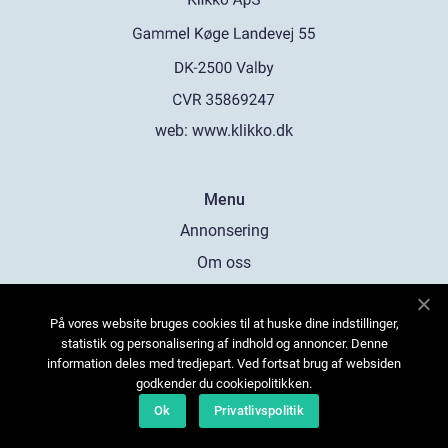
web:
www.klikko.dk
Menu
Annonsering
Om oss
Cookies
På vores website bruges cookies til at huske dine indstillinger,
Kontakta oss
statistik og personalisering af indhold og annoncer. Denne
Sitemap
information deles med tredjepart. Ved fortsat brug af websiden
godkender du cookiepolitikken.
Ok
Privatlivspolitik