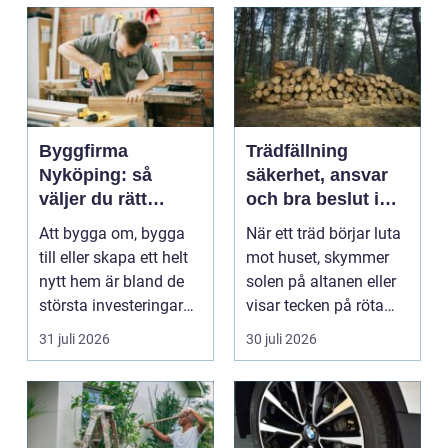
Byggfirma
Trädfällning
Nyköping: så
säkerhet, ansvar
väljer du rätt
och bra beslut i
partner för ditt
trädgården
Att bygga om, bygga
När ett träd börjar luta
projekt
till eller skapa ett helt
mot huset, skymmer
nytt hem är bland de
solen på altanen eller
största investeringar
visar tecken på röta
m...
uppstår ofta...
31 juli 2026
30 juli 2026