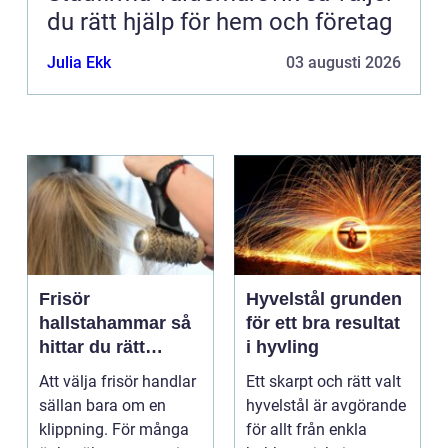
du rätt hjälp för hem och företag
Julia Ekk
03 augusti 2026
Frisör
Hyvelstål grunden
hallstahammar så
för ett bra resultat
hittar du rätt
i hyvling
salong för stil,
Att välja frisör handlar
Ett skarpt och rätt valt
kvalitet och känsla
sällan bara om en
hyvelstål är avgörande
klippning. För många
för allt från enkla