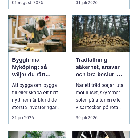
01 augusti 2026
31 juli 2026
arbetsm...
Byggfirma
Trädfällning
Nyköping: så
säkerhet, ansvar
väljer du rätt
och bra beslut i
partner för ditt
trädgården
Att bygga om, bygga
När ett träd börjar luta
projekt
till eller skapa ett helt
mot huset, skymmer
nytt hem är bland de
solen på altanen eller
största investeringar
visar tecken på röta
m...
uppstår ofta...
31 juli 2026
30 juli 2026