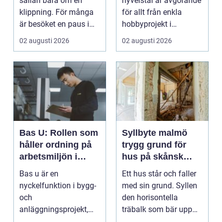
sällan bara om en
hyvelstål är avgörande
klippning. För många
för allt från enkla
är besöket en paus i
hobbyprojekt i
vardagen, ett s...
verkstaden till k...
02 augusti 2026
02 augusti 2026
Bas U: Rollen som
Syllbyte malmö
håller ordning på
trygg grund för
arbetsmiljön i
hus på skånsk
byggprojekt
mark
Bas u är en
Ett hus står och faller
nyckelfunktion i bygg-
med sin grund. Syllen
och
den horisontella
anläggningsprojekt,
träbalk som bär upp
med ansvar för att
väggarna mot pla...