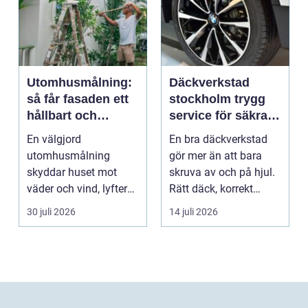
Utomhusmålning:
Däckverkstad
så får fasaden ett
stockholm trygg
hållbart och
service för säkra
vackert resultat
mil året runt
En välgjord
En bra däckverkstad
utomhusmålning
gör mer än att bara
skyddar huset mot
skruva av och på hjul.
väder och vind, lyfter
Rätt däck, korrekt
helhetsintrycket...
montering och rege...
30 juli 2026
14 juli 2026