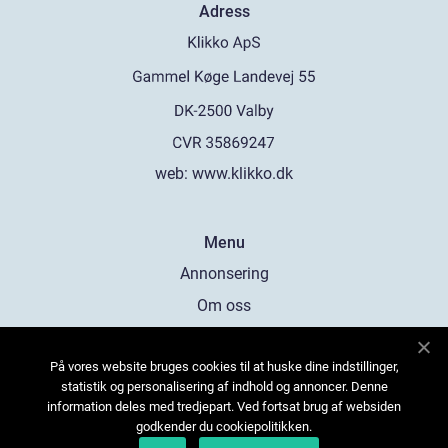
Adress
web:
www.klikko.dk
Menu
Annonsering
Om oss
Cookies
På vores website bruges cookies til at huske dine indstillinger,
Kontakta oss
statistik og personalisering af indhold og annoncer. Denne
Sitemap
information deles med tredjepart. Ved fortsat brug af websiden
godkender du cookiepolitikken.