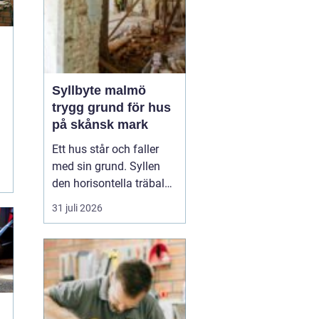
Syllbyte malmö
trygg grund för hus
på skånsk mark
Ett hus står och faller
med sin grund. Syllen
den horisontella träbalk
som bär upp väggarna
31 juli 2026
mot plattan eller
grunden är en av de
mest utsatta delarna i en
villa. I Malmö, med
fuktigt klimat, närhet till
havet och många hus