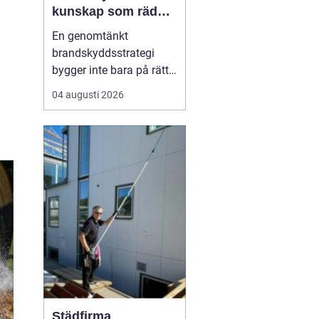
kunskap som räddar
liv och skyddar
En genomtänkt
verksamheter
brandskyddsstrategi
bygger inte bara på rätt
produkter och
04 augusti 2026
installationer. Den
bygger framför allt på
människor som vet vad
de gör. När ansvariga i
bygg- och
fastighetsbranschen får
rätt kunskap om
brandskydd minskar
risken för fel som ...
Städfirma