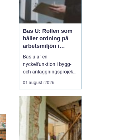
Bas U: Rollen som
håller ordning på
arbetsmiljön i
byggprojekt
Bas u är en
nyckelfunktion i bygg-
och anläggningsprojekt,
med ansvar för att
01 augusti 2026
arbetsmiljöarbetet
fungerar i det praktiska
utförandet. Genom att
samordna entreprenörer,
hålla arbetsmiljöplanen
levande och s&aum...