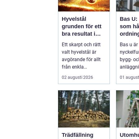
Hyvelstål
Bas U:
grunden för ett
som hå
bra resultat i
ordnin
hyvling
arbetsm
Ett skarpt och rätt
Bas u är
byggpr
valt hyvelstål är
nyckelfu
avgörande för allt
bygg- oc
från enkla
anläggni
hobbyprojekt i
med ansv
02 augusti 2026
01 august
verkstaden till k...
arbetsm.
Trädfällning
Utomh