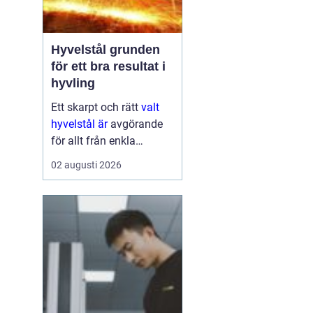
Hyvelstål grunden
för ett bra resultat i
hyvling
Ett skarpt och rätt
valt
hyvelstål är
avgörande
för allt från enkla
hobbyprojekt i
02 augusti 2026
verkstaden till
kontinuerlig produktion i
sågverk och hyvlerier.
Ytan på virket,
maskinens effektivitet
och s...