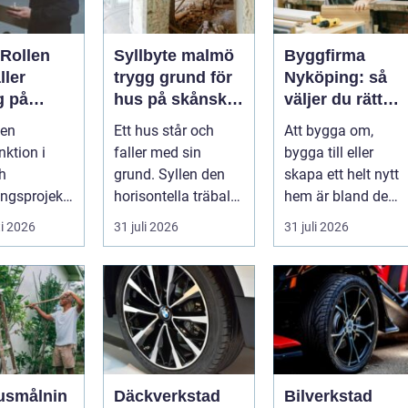
 Rollen
Syllbyte malmö
Byggfirma
ller
trygg grund för
Nyköping: så
g på
hus på skånsk
väljer du rätt
iljön i
mark
partner för ditt
 en
Ett hus står och
Att bygga om,
ojekt
projekt
nktion i
faller med sin
bygga till eller
h
grund. Syllen den
skapa ett helt nytt
ngsprojekt,
horisontella träbalk
hem är bland de
ar för att
som bär upp
största
i 2026
31 juli 2026
31 juli 2026
..
väggarna mot pla...
investeringar m...
usmålnin
Däckverkstad
Bilverkstad