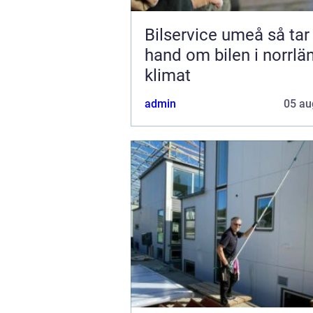
Bilservice umeå så tar du
hand om bilen i norrlä
klimat
admin
05 au