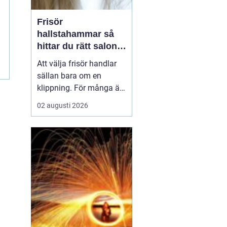
Frisör
hallstahammar så
hittar du rätt salong
för stil, kvalitet och
Att välja frisör handlar
känsla
sällan bara om en
klippning. För många är
besöket en paus i
02 augusti 2026
vardagen, ett sätt att
stärka självkänslan och
ibland ett viktigt
förberedande steg inför
ett stort ögonblick i livet.
I en mindre ort som
Hallstahammar blir valet
a...