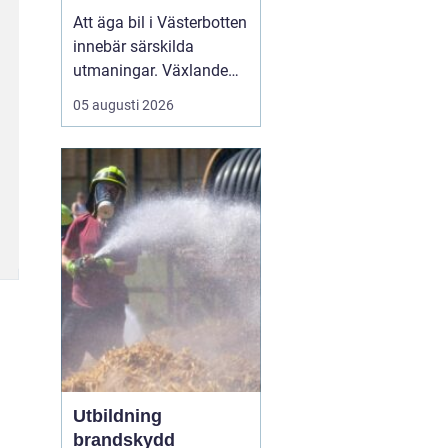
klimat
Att äga bil i Västerbotten
innebär särskilda
utmaningar. Växlande
temperaturer, vägsalt,
05 augusti 2026
grus, snöslask och långa
avstånd sliter hårt på
både lack, underrede och
teknik. Många bilägare
söker därför
efter...
Utbildning
brandskydd