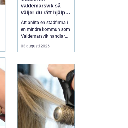
valdemarsvik så
väljer du rätt hjälp
för hem och företag
Att anlita en städfirma i
en mindre kommun som
Valdemarsvik handlar
om mer än bara rena
03 augusti 2026
golv och dammfria
hyllor. För många
familjer och företag är
städningen en pusselbit
som avgör hur vardagen
fungerar. En bra
städpartner frigör tid,
skapar ro i hu...