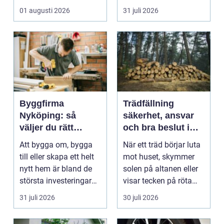
med ansvar för att
väggarna mot pla...
01 augusti 2026
31 juli 2026
arbetsm...
Byggfirma
Trädfällning
Nyköping: så
säkerhet, ansvar
väljer du rätt
och bra beslut i
partner för ditt
trädgården
Att bygga om, bygga
När ett träd börjar luta
projekt
till eller skapa ett helt
mot huset, skymmer
nytt hem är bland de
solen på altanen eller
största investeringar
visar tecken på röta
m...
uppstår ofta...
31 juli 2026
30 juli 2026