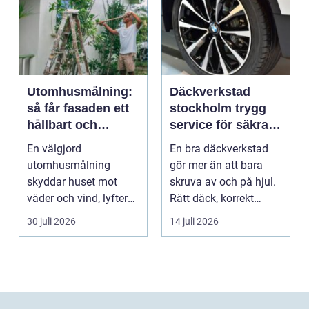
Utomhusmålning:
Däckverkstad
så får fasaden ett
stockholm trygg
hållbart och
service för säkra
vackert resultat
mil året runt
En välgjord
En bra däckverkstad
utomhusmålning
gör mer än att bara
skyddar huset mot
skruva av och på hjul.
väder och vind, lyfter
Rätt däck, korrekt
helhetsintrycket...
montering och rege...
30 juli 2026
14 juli 2026