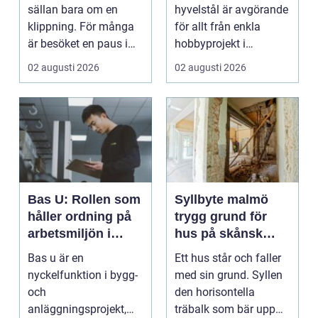
kvalitet och känsla
sällan bara om en
hyvelstål är avgörande
klippning. För många
för allt från enkla
är besöket en paus i
hobbyprojekt i
vardagen, ett s...
verkstaden till k...
02 augusti 2026
02 augusti 2026
Bas U: Rollen som
Syllbyte malmö
håller ordning på
trygg grund för
arbetsmiljön i
hus på skånsk
byggprojekt
mark
Bas u är en
Ett hus står och faller
nyckelfunktion i bygg-
med sin grund. Syllen
och
den horisontella
anläggningsprojekt,
träbalk som bär upp