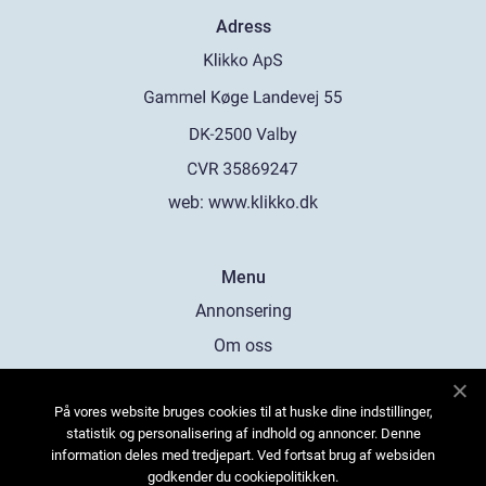
Adress
web:
www.klikko.dk
Menu
Annonsering
Om oss
Cookies
På vores website bruges cookies til at huske dine indstillinger,
Kontakta oss
statistik og personalisering af indhold og annoncer. Denne
Sitemap
information deles med tredjepart. Ved fortsat brug af websiden
godkender du cookiepolitikken.