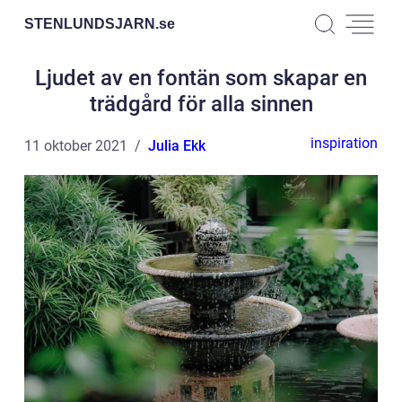
STENLUNDSJARN.
se
Ljudet av en fontän som skapar en
trädgård för alla sinnen
inspiration
11 oktober 2021
Julia Ekk