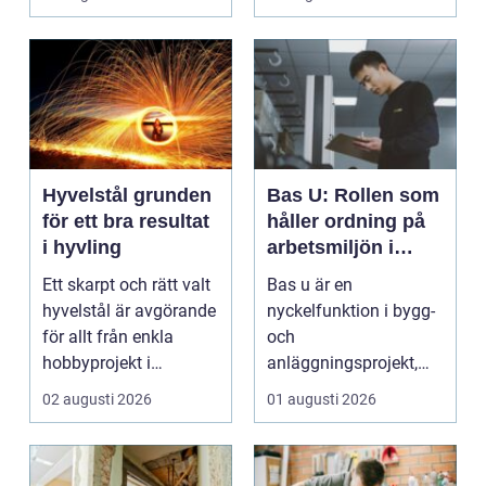
dam...
Hyvelstål grunden
Bas U: Rollen som
för ett bra resultat
håller ordning på
i hyvling
arbetsmiljön i
byggprojekt
Ett skarpt och rätt valt
Bas u är en
hyvelstål är avgörande
nyckelfunktion i bygg-
för allt från enkla
och
hobbyprojekt i
anläggningsprojekt,
verkstaden till k...
med ansvar för att
02 augusti 2026
01 augusti 2026
arbetsm...