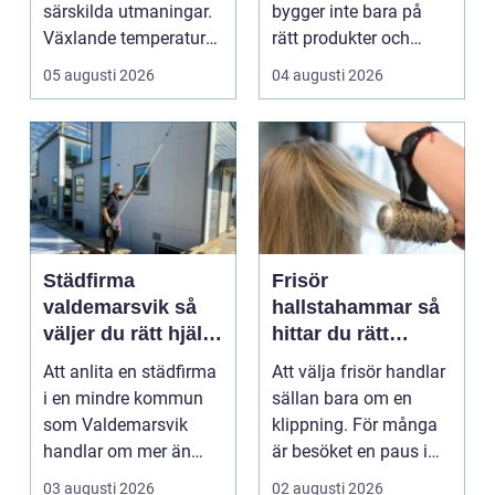
verksamheter
särskilda utmaningar.
bygger inte bara på
Växlande temperaturer,
rätt produkter och
vägsalt, grus, snösl...
installationer. Den
05 augusti 2026
04 augusti 2026
bygger ...
Städfirma
Frisör
valdemarsvik så
hallstahammar så
väljer du rätt hjälp
hittar du rätt
för hem och
salong för stil,
Att anlita en städfirma
Att välja frisör handlar
företag
kvalitet och känsla
i en mindre kommun
sällan bara om en
som Valdemarsvik
klippning. För många
handlar om mer än
är besöket en paus i
bara rena golv och
vardagen, ett s...
03 augusti 2026
02 augusti 2026