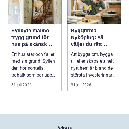
Syllbyte malmö
Byggfirma
trygg grund för
Nyköping: så
hus på skånsk
väljer du rätt
mark
partner för ditt
Ett hus står och faller
Att bygga om, bygga
projekt
med sin grund. Syllen
till eller skapa ett helt
den horisontella
nytt hem är bland de
träbalk som bär upp
största investeringar
väggarna mot pla...
m...
31 juli 2026
31 juli 2026
Adress