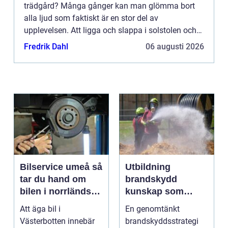
trädgård? Många gånger kan man glömma bort
alla ljud som faktiskt är en stor del av
upplevelsen. Att ligga och slappa i solstolen och
bara lyssna till ljudet av vinde...
Fredrik Dahl
06 augusti 2026
Bilservice umeå så
Utbildning
tar du hand om
brandskydd
bilen i norrländskt
kunskap som
klimat
räddar liv och
Att äga bil i
En genomtänkt
skyddar
Västerbotten innebär
brandskyddsstrategi