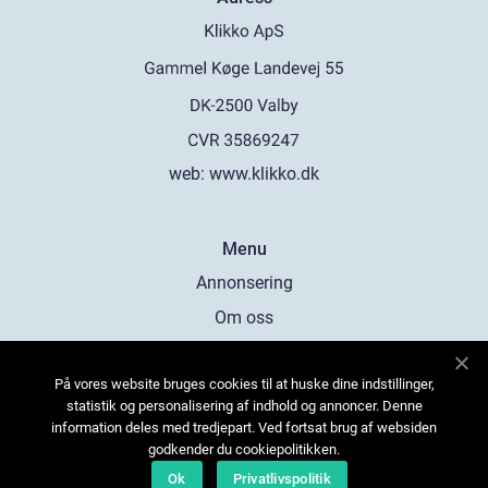
web:
www.klikko.dk
Menu
Annonsering
Om oss
Cookies
På vores website bruges cookies til at huske dine indstillinger,
Kontakta oss
statistik og personalisering af indhold og annoncer. Denne
Sitemap
information deles med tredjepart. Ved fortsat brug af websiden
godkender du cookiepolitikken.
Ok
Privatlivspolitik