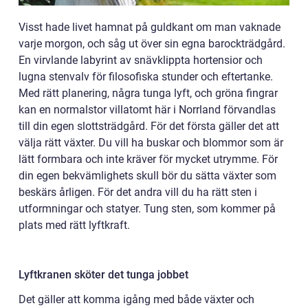
Visst hade livet hamnat på guldkant om man vaknade
varje morgon, och såg ut över sin egna barockträdgård.
En virvlande labyrint av snävklippta hortensior och
lugna stenvalv för filosofiska stunder och eftertanke.
Med rätt planering, några tunga lyft, och gröna fingrar
kan en normalstor villatomt här i Norrland förvandlas
till din egen slottsträdgård. För det första gäller det att
välja rätt växter. Du vill ha buskar och blommor som är
lätt formbara och inte kräver för mycket utrymme. För
din egen bekvämlighets skull bör du sätta växter som
beskärs årligen. För det andra vill du ha rätt sten i
utformningar och statyer. Tung sten, som kommer på
plats med rätt lyftkraft.
Lyftkranen sköter det tunga jobbet
Det gäller att komma igång med både växter och