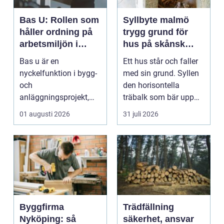
Bas U: Rollen som
Syllbyte malmö
håller ordning på
trygg grund för
arbetsmiljön i
hus på skånsk
byggprojekt
mark
Bas u är en
Ett hus står och faller
nyckelfunktion i bygg-
med sin grund. Syllen
och
den horisontella
anläggningsprojekt,
träbalk som bär upp
med ansvar för att
väggarna mot pla...
01 augusti 2026
31 juli 2026
arbetsm...
Byggfirma
Trädfällning
Nyköping: så
säkerhet, ansvar