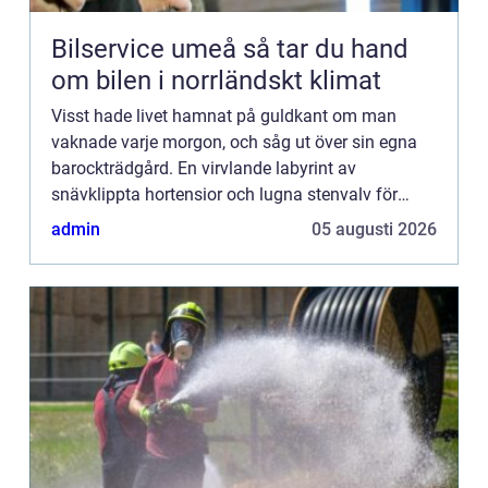
Bilservice umeå så tar du hand
om bilen i norrländskt klimat
Visst hade livet hamnat på guldkant om man
vaknade varje morgon, och såg ut över sin egna
barockträdgård. En virvlande labyrint av
snävklippta hortensior och lugna stenvalv för
filosofiska stunder och eftertanke....
admin
05 augusti 2026