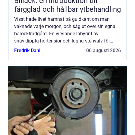
Billack: en introduktion till
färgglad och hållbar ytbehandling
Visst hade livet hamnat på guldkant om man
vaknade varje morgon, och såg ut över sin egna
barockträdgård. En virvlande labyrint av
snävklippta hortensior och lugna stenvalv för
filosofiska stunder och eftertanke....
Fredrik Dahl
06 augusti 2026