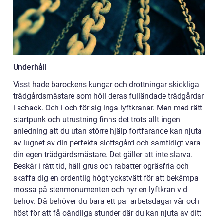
Underhåll
Visst hade barockens kungar och drottningar skickliga
trädgårdsmästare som höll deras fulländade trädgårdar
i schack. Och i och för sig inga lyftkranar. Men med rätt
startpunk och utrustning finns det trots allt ingen
anledning att du utan större hjälp fortfarande kan njuta
av lugnet av din perfekta slottsgård och samtidigt vara
din egen trädgårdsmästare. Det gäller att inte slarva.
Beskär i rätt tid, håll grus och rabatter ogräsfria och
skaffa dig en ordentlig högtryckstvätt för att bekämpa
mossa på stenmonumenten och hyr en lyftkran vid
behov. Då behöver du bara ett par arbetsdagar vår och
höst för att få oändliga stunder där du kan njuta av ditt