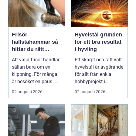
Frisör
Hyvelstål grunden
hallstahammar så
för ett bra resultat
hittar du rätt
i hyvling
salong för stil,
Att välja frisör handlar
Ett skarpt och rätt valt
kvalitet och känsla
sällan bara om en
hyvelstål är avgörande
klippning. För många
för allt från enkla
är besöket en paus i
hobbyprojekt i
vardagen, ett s...
verkstaden till k...
02 augusti 2026
02 augusti 2026