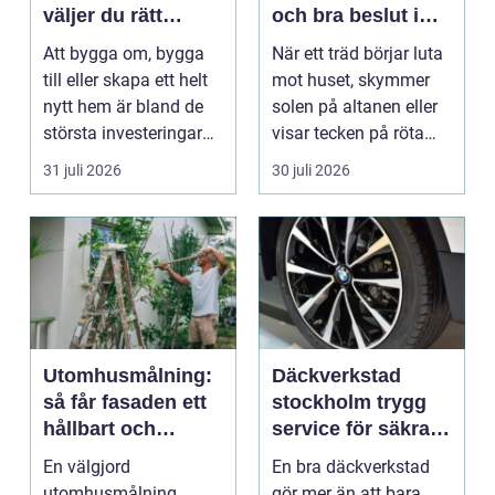
väljer du rätt
och bra beslut i
partner för ditt
trädgården
Att bygga om, bygga
När ett träd börjar luta
projekt
till eller skapa ett helt
mot huset, skymmer
nytt hem är bland de
solen på altanen eller
största investeringar
visar tecken på röta
m...
uppstår ofta...
31 juli 2026
30 juli 2026
Utomhusmålning:
Däckverkstad
så får fasaden ett
stockholm trygg
hållbart och
service för säkra
vackert resultat
mil året runt
En välgjord
En bra däckverkstad
utomhusmålning
gör mer än att bara