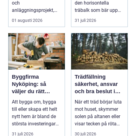
och
den horisontella
anläggningsprojekt,
träbalk som bär upp
med ansvar för att
väggarna mot pla...
01 augusti 2026
31 juli 2026
arbetsm...
Byggfirma
Trädfällning
Nyköping: så
säkerhet, ansvar
väljer du rätt
och bra beslut i
partner för ditt
trädgården
Att bygga om, bygga
När ett träd börjar luta
projekt
till eller skapa ett helt
mot huset, skymmer
nytt hem är bland de
solen på altanen eller
största investeringar
visar tecken på röta
m...
uppstår ofta...
31 juli 2026
30 juli 2026