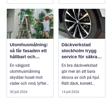
Utomhusmålning:
Däckverkstad
så får fasaden ett
stockholm trygg
hållbart och
service för säkra
vackert resultat
mil året runt
En välgjord
En bra däckverkstad
utomhusmålning
gör mer än att bara
skyddar huset mot
skruva av och på hjul.
väder och vind, lyfter
Rätt däck, korrekt
helhetsintrycket...
montering och rege...
30 juli 2026
14 juli 2026