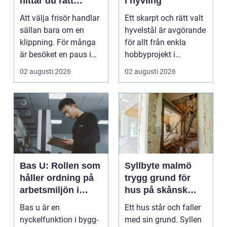
hittar du rätt
i hyvling
salong för stil,
Att välja frisör handlar
Ett skarpt och rätt valt
kvalitet och känsla
sällan bara om en
hyvelstål är avgörande
klippning. För många
för allt från enkla
är besöket en paus i
hobbyprojekt i
vardagen, ett s...
verkstaden till k...
02 augusti 2026
02 augusti 2026
Bas U: Rollen som
Syllbyte malmö
håller ordning på
trygg grund för
arbetsmiljön i
hus på skånsk
byggprojekt
mark
Bas u är en
Ett hus står och faller
nyckelfunktion i bygg-
med sin grund. Syllen