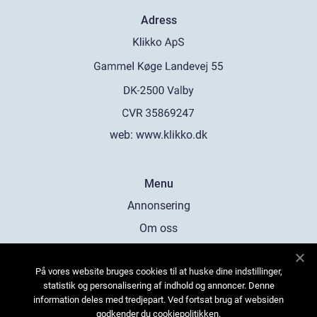
Adress
web:
www.klikko.dk
Menu
Annonsering
Om oss
Cookies
På vores website bruges cookies til at huske dine indstillinger,
Kontakta oss
statistik og personalisering af indhold og annoncer. Denne
Sitemap
information deles med tredjepart. Ved fortsat brug af websiden
godkender du cookiepolitikken.