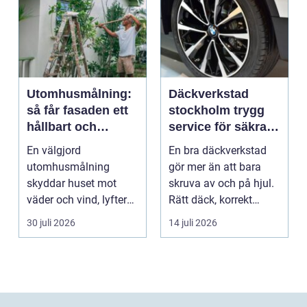
Utomhusmålning:
Däckverkstad
så får fasaden ett
stockholm trygg
hållbart och
service för säkra
vackert resultat
mil året runt
En välgjord
En bra däckverkstad
utomhusmålning
gör mer än att bara
skyddar huset mot
skruva av och på hjul.
väder och vind, lyfter
Rätt däck, korrekt
helhetsintrycket...
montering och rege...
30 juli 2026
14 juli 2026