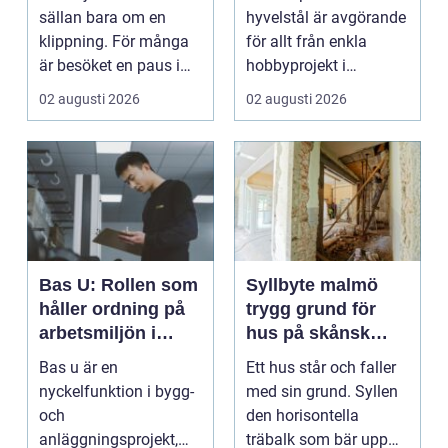
kvalitet och känsla
sällan bara om en
hyvelstål är avgörande
klippning. För många
för allt från enkla
är besöket en paus i
hobbyprojekt i
vardagen, ett s...
verkstaden till k...
02 augusti 2026
02 augusti 2026
Bas U: Rollen som
Syllbyte malmö
håller ordning på
trygg grund för
arbetsmiljön i
hus på skånsk
byggprojekt
mark
Bas u är en
Ett hus står och faller
nyckelfunktion i bygg-
med sin grund. Syllen
och
den horisontella
anläggningsprojekt,
träbalk som bär upp