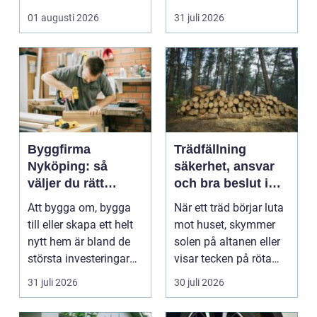
med ansvar för att
väggarna mot pla...
01 augusti 2026
31 juli 2026
arbetsm...
Byggfirma
Trädfällning
Nyköping: så
säkerhet, ansvar
väljer du rätt
och bra beslut i
partner för ditt
trädgården
Att bygga om, bygga
När ett träd börjar luta
projekt
till eller skapa ett helt
mot huset, skymmer
nytt hem är bland de
solen på altanen eller
största investeringar
visar tecken på röta
m...
uppstår ofta...
31 juli 2026
30 juli 2026