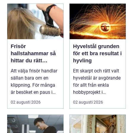
Frisör
Hyvelstål grunden
hallstahammar så
för ett bra resultat i
hittar du rätt
hyvling
salong för stil,
Att välja frisör handlar
Ett skarpt och rätt valt
kvalitet och känsla
sällan bara om en
hyvelstål är avgörande
klippning. För många
för allt från enkla
är besöket en paus i
hobbyprojekt i
vardagen, ett s...
verkstaden till k...
02 augusti 2026
02 augusti 2026