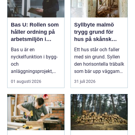
Bas U: Rollen som
Syllbyte malmö
håller ordning på
trygg grund för
arbetsmiljön i
hus på skånsk
byggprojekt
mark
Bas u är en
Ett hus står och faller
nyckelfunktion i bygg-
med sin grund. Syllen
och
den horisontella träbalk
anläggningsprojekt,
som bär upp väggarna
med ansvar för att
mot pla...
01 augusti 2026
31 juli 2026
arbetsm...