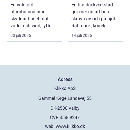
vackert resultat
mil året runt
En välgjord
En bra däckverkstad
utomhusmålning
gör mer än att bara
skyddar huset mot
skruva av och på hjul.
väder och vind, lyfter
Rätt däck, korrekt
helhetsintrycket...
montering och rege...
30 juli 2026
14 juli 2026
Adress
web:
www.klikko.dk