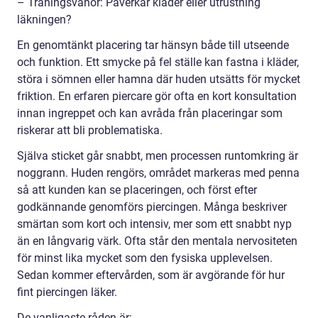
– Träningsvanor: Påverkar kläder eller utrustning
läkningen?
En genomtänkt placering tar hänsyn både till utseende
och funktion. Ett smycke på fel ställe kan fastna i kläder,
störa i sömnen eller hamna där huden utsätts för mycket
friktion. En erfaren piercare gör ofta en kort konsultation
innan ingreppet och kan avråda från placeringar som
riskerar att bli problematiska.
Själva sticket går snabbt, men processen runtomkring är
noggrann. Huden rengörs, området markeras med penna
så att kunden kan se placeringen, och först efter
godkännande genomförs piercingen. Många beskriver
smärtan som kort och intensiv, mer som ett snabbt nyp
än en långvarig värk. Ofta står den mentala nervositeten
för minst lika mycket som den fysiska upplevelsen.
Sedan kommer eftervården, som är avgörande för hur
fint piercingen läker.
De vanligaste råden är: