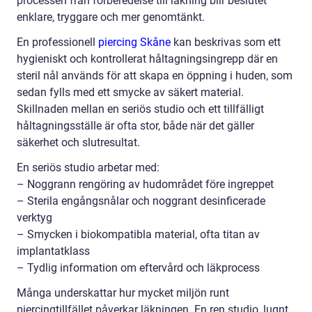
processen från förberedelse till läkning blir beslutet
enklare, tryggare och mer genomtänkt.
En professionell
piercing Skåne
kan beskrivas som ett
hygieniskt och kontrollerat håltagningsingrepp där en
steril nål används för att skapa en öppning i huden, som
sedan fylls med ett smycke av säkert material.
Skillnaden mellan en seriös studio och ett tillfälligt
håltagningsställe är ofta stor, både när det gäller
säkerhet och slutresultat.
En seriös studio arbetar med:
– Noggrann rengöring av hudområdet före ingreppet
– Sterila engångsnålar och noggrant desinficerade
verktyg
– Smycken i biokompatibla material, ofta titan av
implantatklass
– Tydlig information om eftervård och läkprocess
Många underskattar hur mycket miljön runt
piercingtillfället påverkar läkningen. En ren studio, lugnt