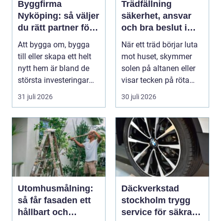
Byggfirma
Trädfällning
Nyköping: så väljer
säkerhet, ansvar
du rätt partner för
och bra beslut i
ditt projekt
trädgården
Att bygga om, bygga
När ett träd börjar luta
till eller skapa ett helt
mot huset, skymmer
nytt hem är bland de
solen på altanen eller
största investeringar
visar tecken på röta
m...
uppstår ofta...
31 juli 2026
30 juli 2026
Utomhusmålning:
Däckverkstad
så får fasaden ett
stockholm trygg
hållbart och
service för säkra