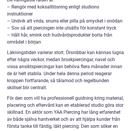
– Rengör med koksaltlösning enligt studions
instruktioner
– Undvik att vrida, snurra eller pilla på smycket i onödan
– Sov så att piercingen inte utsätts för konstant tryck
– Håll hår, smink och hudvårdsprodukter borta från
området i början
Läkningstiden varierar stort. Örsnibbar kan kännas lugna
efter några veckor, medan broskpiercingar, navel och
vissa ansiktspiercingar kan behöva flera månader innan
de är helt stabila. Under hela denna period reagerar
kroppen fortfarande, så tålamod och regelbunden
skötsel blir centralt.
För den som vill ha professionell guidning kring material,
placering och eftervård kan en etablerad studio göra stor
skillnad. En aktör som YAA Piercing har lång erfarenhet
av både själva hantverket och av att hjälpa kunder från
första tanke till färdig, läkt piercing. Den som söker en