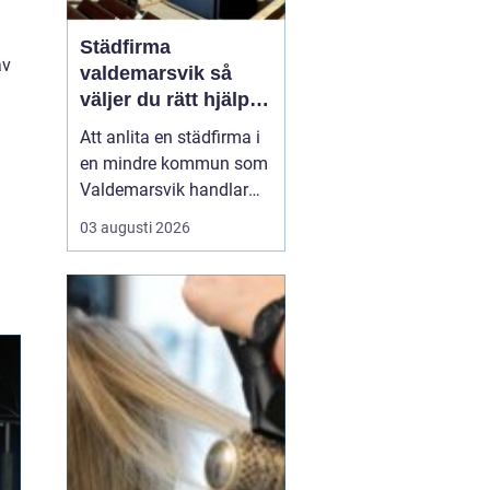
Städfirma
av
valdemarsvik så
väljer du rätt hjälp
för hem och företag
Att anlita en städfirma i
en mindre kommun som
Valdemarsvik handlar
om mer än bara rena
03 augusti 2026
golv och dammfria
hyllor. För många
familjer och företag är
städningen en pusselbit
som avgör hur vardagen
fungerar. En bra
städpartner frigör tid,
skapar ro i hu...