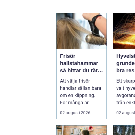
Frisör
Hyvelst
hallstahammar
grunden
så hittar du rätt
bra resu
salong för stil,
hyvlin
Att välja frisör
Ett skarp
kvalitet och
handlar sällan bara
valt hyve
känsla
om en klippning.
avgörand
För många är
från enk
besöket en paus i
hobbypro
02 augusti 2026
02 august
vardagen, ett s...
verkstaden