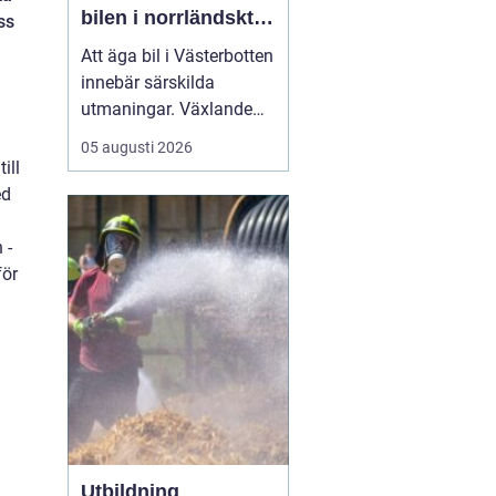
bilen i norrländskt
ss
klimat
Att äga bil i Västerbotten
innebär särskilda
utmaningar. Växlande
temperaturer, vägsalt,
05 augusti 2026
grus, snöslask och långa
ill
avstånd sliter hårt på
ed
både lack, underrede och
teknik. Många bilägare
 -
söker därför
efter...
för
Utbildning