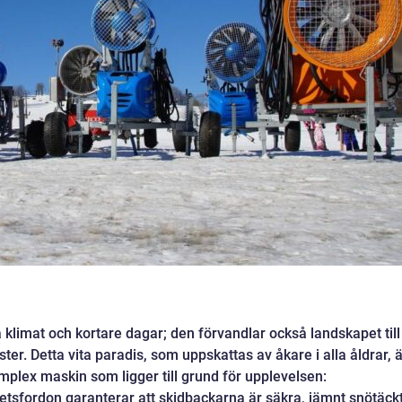
a klimat och kortare dagar; den förvandlar också landskapet till
er. Detta vita paradis, som uppskattas av åkare i alla åldrar, ä
mplex maskin som ligger till grund för upplevelsen:
etsfordon garanterar att skidbackarna är säkra, jämnt snötäck