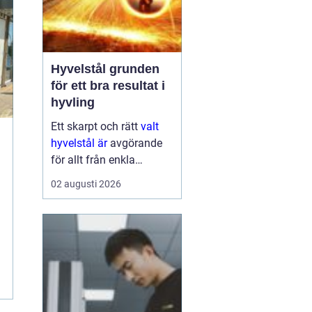
Hyvelstål grunden
för ett bra resultat i
hyvling
Ett skarpt och rätt
valt
hyvelstål är
avgörande
för allt från enkla
hobbyprojekt i
02 augusti 2026
verkstaden till
kontinuerlig produktion i
sågverk och hyvlerier.
Ytan på virket,
maskinens effektivitet
och s...