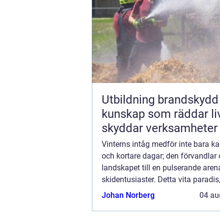
Utbildning brandskydd
kunskap som räddar li
skyddar verksamheter
Vinterns intåg medför inte bara ka
och kortare dagar; den förvandlar
landskapet till en pulserande aren
skidentusiaster. Detta vita paradi
uppskattas av åkare i alla åldrar, är 
Johan Norberg
04 au