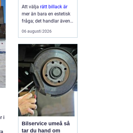
ytbehandling
Att välja
rätt billack är
mer än bara en estetisk
fråga; det handlar även
om funktion och
06 augusti 2026
hållbarhet. Bilens lack är
del av dess identitet,
skyddar karos...
r i
Bilservice umeå så
tar du hand om
ta