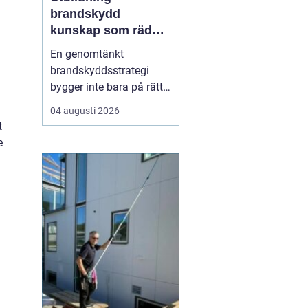
brandskydd
kunskap som räddar
liv och skyddar
En genomtänkt
verksamheter
brandskyddsstrategi
bygger inte bara på rätt
produkter och
04 augusti 2026
installationer. Den
t
bygger framför allt på
e
människor som vet vad
de gör. När ansvariga i
bygg- och
fastighetsbranschen får
rätt kunskap om
brandskydd minskar
risken för fel som ...