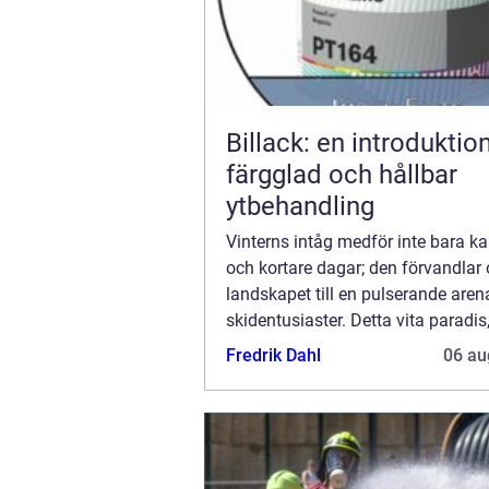
Billack: en introduktion 
färgglad och hållbar
ytbehandling
Vinterns intåg medför inte bara ka
och kortare dagar; den förvandlar
landskapet till en pulserande aren
skidentusiaster. Detta vita paradi
uppskattas av åkare i alla åldrar, är 
Fredrik Dahl
06 au