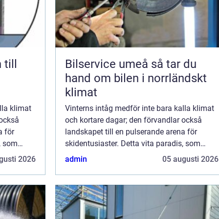
till
Bilservice umeå så tar du
hand om bilen i norrländskt
klimat
lla klimat
Vinterns intåg medför inte bara kalla klimat
 också
och kortare dagar; den förvandlar också
a för
landskapet till en pulserande arena för
s, som
skidentusiaster. Detta vita paradis, som
i ...
uppskattas av åkare i alla åldrar, är i ...
gusti 2026
admin
05 augusti 2026