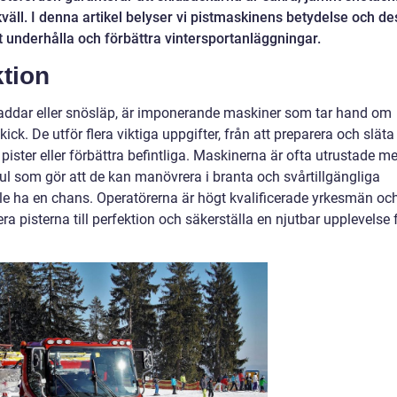
kväll. I denna artikel belyser vi pistmaskinens betydelse och de
tt underhålla och förbättra vintersportanläggningar.
tion
addar eller snösläp, är imponerande maskiner som tar hand om
ick. De utför flera viktiga uppgifter, från att preparera och släta t
pister eller förbättra befintliga. Maskinerna är ofta utrustade m
hjul som gör att de kan manövrera i branta och svårtillgängliga
le ha en chans. Operatörerna är högt kvalificerade yrkesmän och
ra pisterna till perfektion och säkerställa en njutbar upplevelse 