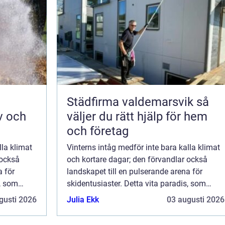
Städfirma valdemarsvik så
v och
väljer du rätt hjälp för hem
och företag
lla klimat
Vinterns intåg medför inte bara kalla klimat
 också
och kortare dagar; den förvandlar också
a för
landskapet till en pulserande arena för
s, som
skidentusiaster. Detta vita paradis, som
i ...
uppskattas av åkare i alla åldrar, är i ...
gusti 2026
Julia Ekk
03 augusti 2026