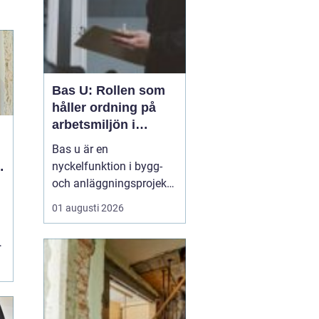
Bas U: Rollen som
håller ordning på
arbetsmiljön i
byggprojekt
Bas u är en
nyckelfunktion i bygg-
och anläggningsprojekt,
med ansvar för att
01 augusti 2026
arbetsmiljöarbetet
fungerar i det praktiska
utförandet. Genom att
samordna entreprenörer,
.
hålla arbetsmiljöplanen
levande och s&aum...