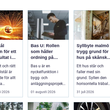
ål
Bas U: Rollen
Syllbyte malmö
 för ett
som håller
trygg grund för
ltat i
ordning på
hus på skånsk
g
arbetsmiljön i
mark
t och rätt
Bas u är en
Ett hus står och
byggprojekt
lstål är
nyckelfunktion i
faller med sin
e för allt
bygg- och
grund. Syllen den
la
anläggningsprojekt,
horisontella träbalk
jekt i
med ansvar för att
som bär upp
i 2026
01 augusti 2026
31 juli 2026
 till k...
arbetsm...
väggarna mot pla..