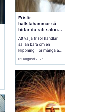
Frisör
hallstahammar så
hittar du rätt salong
för stil, kvalitet och
Att välja frisör handlar
känsla
sällan bara om en
klippning. För många är
besöket en paus i
02 augusti 2026
vardagen, ett sätt att
stärka självkänslan och
ibland ett viktigt
förberedande steg inför
ett stort ögonblick i livet.
I en mindre ort som
Hallstahammar blir valet
a...