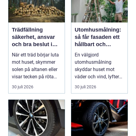
Trädfällning
Utomhusmålning:
säkerhet, ansvar
så får fasaden ett
och bra beslut i
hållbart och
trädgården
vackert resultat
När ett träd börjar luta
En välgjord
mot huset, skymmer
utomhusmålning
solen på altanen eller
skyddar huset mot
visar tecken på röta
väder och vind, lyfter
uppstår ofta...
helhetsintrycket...
30 juli 2026
30 juli 2026