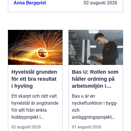
vilket gör att det kan passa till de allra flesta
Anna Bergqvist
02 augusti 2026
projek...
Hyvelstål grunden
Bas U: Rollen som
för ett bra resultat
håller ordning på
i hyvling
arbetsmiljön i
byggprojekt
Ett skarpt och rätt valt
Bas u är en
hyvelstål är avgörande
nyckelfunktion i bygg-
för allt från enkla
och
hobbyprojekt i
anläggningsprojekt,
verkstaden till k...
med ansvar för att
02 augusti 2026
01 augusti 2026