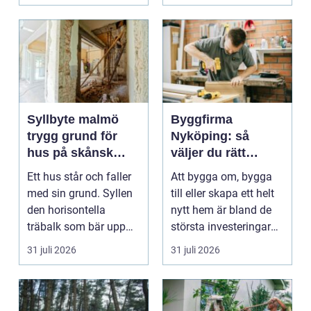
arbetsm...
Syllbyte malmö
Byggfirma
trygg grund för
Nyköping: så
hus på skånsk
väljer du rätt
mark
partner för ditt
Ett hus står och faller
Att bygga om, bygga
projekt
med sin grund. Syllen
till eller skapa ett helt
den horisontella
nytt hem är bland de
träbalk som bär upp
största investeringar
väggarna mot pla...
m...
31 juli 2026
31 juli 2026