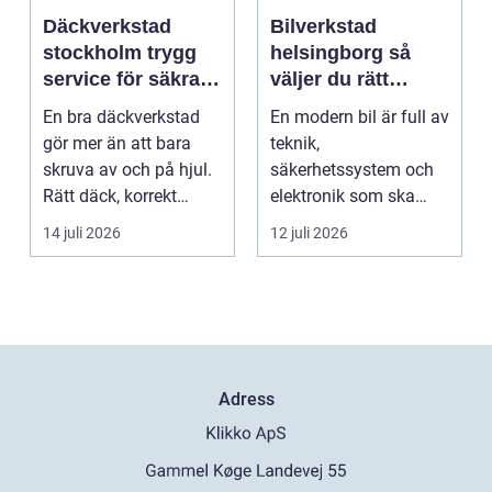
Däckverkstad
Bilverkstad
stockholm trygg
helsingborg så
service för säkra
väljer du rätt
mil året runt
service för din bil
En bra däckverkstad
En modern bil är full av
gör mer än att bara
teknik,
skruva av och på hjul.
säkerhetssystem och
Rätt däck, korrekt
elektronik som ska
montering och rege...
fungera tillsammans
14 juli 2026
12 juli 2026
varje da...
Adress