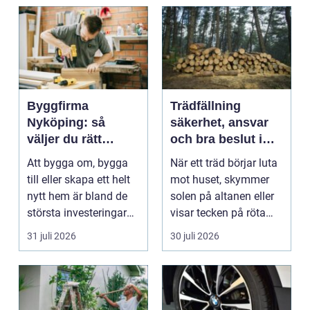
Byggfirma
Trädfällning
Nyköping: så
säkerhet, ansvar
väljer du rätt
och bra beslut i
partner för ditt
trädgården
Att bygga om, bygga
När ett träd börjar luta
projekt
till eller skapa ett helt
mot huset, skymmer
nytt hem är bland de
solen på altanen eller
största investeringar
visar tecken på röta
m...
uppstår ofta...
31 juli 2026
30 juli 2026