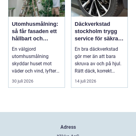
Utomhusmålning:
Däckverkstad
så får fasaden ett
stockholm trygg
hållbart och
service för säkra
vackert resultat
mil året runt
En välgjord
En bra däckverkstad
utomhusmålning
gör mer än att bara
skyddar huset mot
skruva av och på hjul.
väder och vind, lyfter
Rätt däck, korrekt
helhetsintrycket...
montering och rege...
30 juli 2026
14 juli 2026
Adress