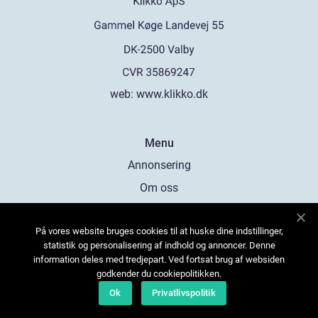
web:
www.klikko.dk
Menu
Annonsering
Om oss
Cookies
På vores website bruges cookies til at huske dine indstillinger,
Kontakta oss
statistik og personalisering af indhold og annoncer. Denne
Sitemap
information deles med tredjepart. Ved fortsat brug af websiden
godkender du cookiepolitikken.
Ok
Privatlivspolitik