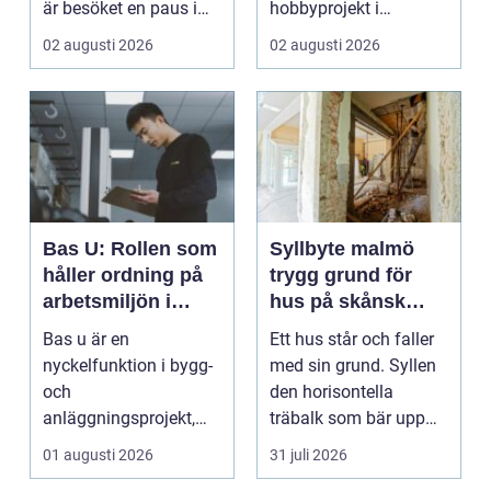
är besöket en paus i
hobbyprojekt i
vardagen, ett s...
verkstaden till k...
02 augusti 2026
02 augusti 2026
Bas U: Rollen som
Syllbyte malmö
håller ordning på
trygg grund för
arbetsmiljön i
hus på skånsk
byggprojekt
mark
Bas u är en
Ett hus står och faller
nyckelfunktion i bygg-
med sin grund. Syllen
och
den horisontella
anläggningsprojekt,
träbalk som bär upp
med ansvar för att
väggarna mot pla...
01 augusti 2026
31 juli 2026
arbetsm...