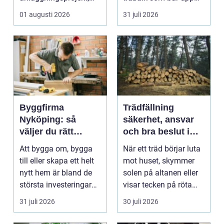
med ansvar för att
väggarna mot pla...
01 augusti 2026
31 juli 2026
arbetsm...
Byggfirma
Trädfällning
Nyköping: så
säkerhet, ansvar
väljer du rätt
och bra beslut i
partner för ditt
trädgården
Att bygga om, bygga
När ett träd börjar luta
projekt
till eller skapa ett helt
mot huset, skymmer
nytt hem är bland de
solen på altanen eller
största investeringar
visar tecken på röta
m...
uppstår ofta...
31 juli 2026
30 juli 2026