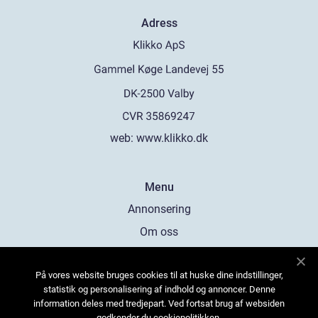
Adress
web:
www.klikko.dk
Menu
Annonsering
Om oss
Cookies
På vores website bruges cookies til at huske dine indstillinger,
Kontakta oss
statistik og personalisering af indhold og annoncer. Denne
Sitemap
information deles med tredjepart. Ved fortsat brug af websiden
godkender du cookiepolitikken.