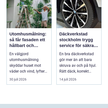
Utomhusmålning:
Däckverkstad
så får fasaden ett
stockholm trygg
hållbart och
service för säkra
vackert resultat
mil året runt
En välgjord
En bra däckverkstad
utomhusmålning
gör mer än att bara
skyddar huset mot
skruva av och på hjul.
väder och vind, lyfter
Rätt däck, korrekt
helhetsintrycket...
montering och rege...
30 juli 2026
14 juli 2026