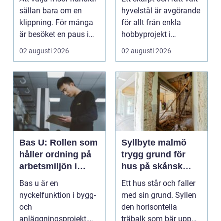
kvalitet och känsla
sällan bara om en
hyvelstål är avgörande
klippning. För många
för allt från enkla
är besöket en paus i
hobbyprojekt i
vardagen, ett s...
verkstaden till k...
02 augusti 2026
02 augusti 2026
Bas U: Rollen som
Syllbyte malmö
håller ordning på
trygg grund för
arbetsmiljön i
hus på skånsk
byggprojekt
mark
Bas u är en
Ett hus står och faller
nyckelfunktion i bygg-
med sin grund. Syllen
och
den horisontella
anläggningsprojekt,
träbalk som bär upp