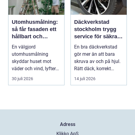
Utomhusmålning:
Däckverkstad
så får fasaden ett
stockholm trygg
hållbart och
service för säkra
vackert resultat
mil året runt
En välgjord
En bra däckverkstad
utomhusmålning
gör mer än att bara
skyddar huset mot
skruva av och på hjul.
väder och vind, lyfter
Rätt däck, korrekt
helhetsintrycket...
montering och rege...
30 juli 2026
14 juli 2026
Adress