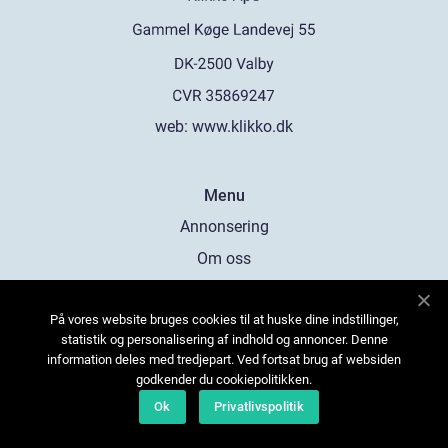
web:
www.klikko.dk
Menu
Annonsering
Om oss
Cookies
På vores website bruges cookies til at huske dine indstillinger,
Kontakta oss
statistik og personalisering af indhold og annoncer. Denne
Sitemap
information deles med tredjepart. Ved fortsat brug af websiden
godkender du cookiepolitikken.
Ok
Privatlivspolitik