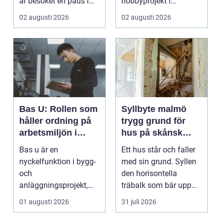
är besöket en paus i
hobbyprojekt i
vardagen, ett s...
verkstaden till k...
02 augusti 2026
02 augusti 2026
Bas U: Rollen som
Syllbyte malmö
håller ordning på
trygg grund för
arbetsmiljön i
hus på skånsk
byggprojekt
mark
Bas u är en
Ett hus står och faller
nyckelfunktion i bygg-
med sin grund. Syllen
och
den horisontella
anläggningsprojekt,
träbalk som bär upp
med ansvar för att
väggarna mot pla...
01 augusti 2026
31 juli 2026
arbetsm...